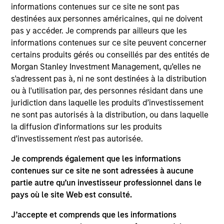
Nomura Securities in the Equity Derivatives,
informations contenues sur ce site ne sont pas
Execution Sales Trading and Prime Brokerage
destinées aux personnes américaines, qui ne doivent
businesses. Teppei holds a B.A in Political Science
pas y accéder. Je comprends par ailleurs que les
from Waseda University.
informations contenues sur ce site peuvent concerner
certains produits gérés ou conseillés par des entités de
Morgan Stanley Investment Management, qu’elles ne
s'adressent pas à, ni ne sont destinées à la distribution
ou à l'utilisation par, des personnes résidant dans une
juridiction dans laquelle les produits d’investissement
May not represent all Team Members.
ne sont pas autorisés à la distribution, ou dans laquelle
la diffusion d'informations sur les produits
The information on this page is for informational
purposes only. The information contained herein does
d’investissement n'est pas autorisée.
not constitute and should not be construed as an
offering of advisory services or an offer to sell or a
Je comprends également que les informations
solicitation of an offer to buy any securities in any
contenues sur ce site ne sont adressées à aucune
jurisdiction in which such offer or solicitation,
partie autre qu’un investisseur professionnel dans le
purchase or sale would be unlawful under the
pays où le site Web est consulté.
securities, insurance or other laws of such jurisdiction.
All investing involves risks, including a loss of principal.
J’accepte et comprends que les informations