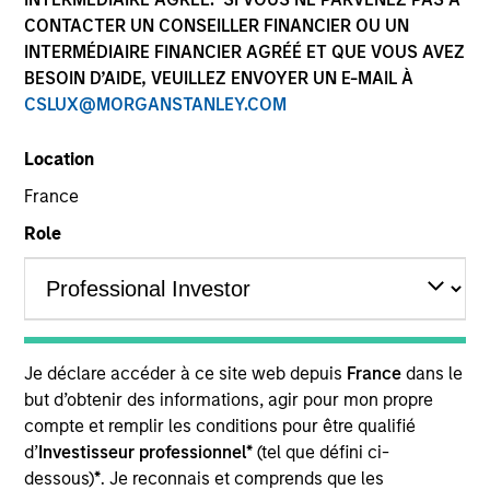
CONTACTER UN CONSEILLER FINANCIER OU UN
INTERMÉDIAIRE FINANCIER AGRÉÉ ET QUE VOUS AVEZ
BESOIN D’AIDE, VEUILLEZ ENVOYER UN E-MAIL À
CSLUX@MORGANSTANLEY.COM
Location
France
Role
YEARS OF INDUSTRY EXPERIENCE
15
Years
Je déclare accéder à ce site web depuis
France
dans le
Teppei is a portfolio specialist on the International
but d’obtenir des informations, agir pour mon propre
Equity team, based in Tokyo. He joined Morgan
compte et remplir les conditions pour être qualifié
Stanley in 2020 and has 13 years of industry
d’
Investisseur professionnel*
(tel que défini ci-
experience. Prior to joining the firm, he worked at
dessous)
*
. Je reconnais et comprends que les