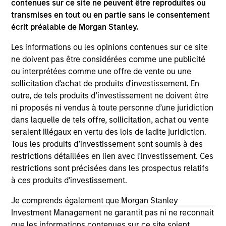
contenues sur ce site ne peuvent être reproduites ou
Please refer to the strategy detail page for important
transmises en tout ou en partie sans le consentement
information on the strategy, including additional risk
écrit préalable de Morgan Stanley.
considerations.
Les informations ou les opinions contenues sur ce site
ne doivent pas être considérées comme une publicité
ou interprétées comme une offre de vente ou une
sollicitation d'achat de produits d'investissement. En
outre, de tels produits d’investissement ne doivent être
ni proposés ni vendus à toute personne d’une juridiction
dans laquelle de tels offre, sollicitation, achat ou vente
seraient illégaux en vertu des lois de ladite juridiction.
Tous les produits d’investissement sont soumis à des
restrictions détaillées en lien avec l'investissement. Ces
restrictions sont précisées dans les prospectus relatifs
Morgan Stanley
à ces produits d'investissement.
Morgan Stanley Careers
Je comprends également que Morgan Stanley
Investment Management ne garantit pas ni ne reconnait
que les informations contenues sur ce site soient