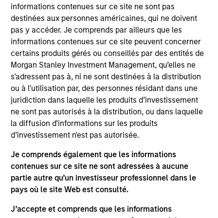
and an analyst on the Eaton Vance Value team. He
informations contenues sur ce site ne sont pas
is responsible for covering information technology
destinées aux personnes américaines, qui ne doivent
and communication services. He joined Eaton
pas y accéder. Je comprends par ailleurs que les
Vance in 2007. Morgan Stanley acquired Eaton
informations contenues sur ce site peuvent concerner
Vance in March 2021. Stuart began his career in the
certains produits gérés ou conseillés par des entités de
investment management industry in 2000. Before
Morgan Stanley Investment Management, qu’elles ne
joining Eaton Vance, he was a director and equity
s'adressent pas à, ni ne sont destinées à la distribution
analyst at RBC Capital Markets. He has additional
ou à l'utilisation par, des personnes résidant dans une
research experience with Adams, Harkness & Hill.
juridiction dans laquelle les produits d’investissement
Prior to his investment experience, Stuart was an
ne sont pas autorisés à la distribution, ou dans laquelle
engineer and engineering manager in the
la diffusion d'informations sur les produits
semiconductor equipment industry, and worked at
d’investissement n'est pas autorisée.
Applied Materials Inc and Teradyne Inc. Stuart
Je comprends également que les informations
earned a B.S. in engineering from the University of
contenues sur ce site ne sont adressées à aucune
New South Wales in Australia, an M.S. in
partie autre qu’un investisseur professionnel dans le
mechanical engineering from the Massachusetts
pays où le site Web est consulté.
Institute of Technology, and an M.S. in Predictive
Analytics from Northwestern University. He is a CFA
J’accepte et comprends que les informations
charterholder and holds the CFA Institute Certificate