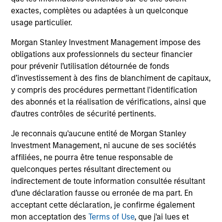
Investment Cases
Le
exactes, complètes ou adaptées à un quelconque
M
Is AI fueling a new productivity supercycle or
The
usage particulier.
facing structural limits in a rapidly evolving
bro
Morgan Stanley Investment Management impose des
market? Eaton Vance’s equity teams explore
li
obligations aux professionnels du secteur financier
both views in their “Bull vs. Bear” debate.
les
pour prévenir l’utilisation détournée de fonds
in
d’investissement à des fins de blanchiment de capitaux,
por
y compris des procédures permettant l'identification
whe
des abonnés et la réalisation de vérifications, ainsi que
inv
01-DEC-2025
03
d'autres contrôles de sécurité pertinents.
Je reconnais qu'aucune entité de Morgan Stanley
Investment Management, ni aucune de ses sociétés
affiliées, ne pourra être tenue responsable de
quelconques pertes résultant directement ou
indirectement de toute information consultée résultant
May not represent all Team Members.
d’une déclaration fausse ou erronée de ma part. En
acceptant cette déclaration, je confirme également
The information on this page is for informational
mon acceptation des
Terms of Use
, que j'ai lues et
purposes only. The information contained herein does