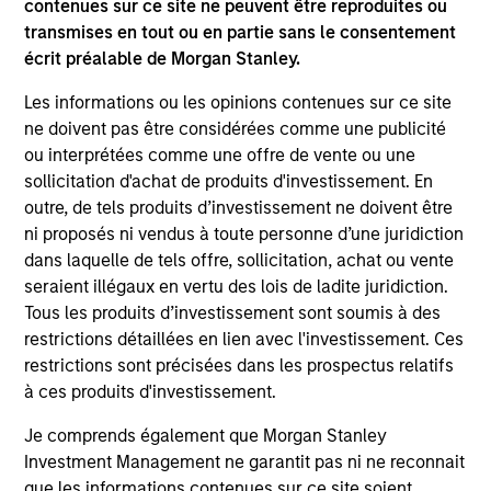
contenues sur ce site ne peuvent être reproduites ou
in ESG Investing, as well as the CFA Institute’s
transmises en tout ou en partie sans le consentement
Certificate in Performance Management (CIPM).
écrit préalable de Morgan Stanley.
Les informations ou les opinions contenues sur ce site
ne doivent pas être considérées comme une publicité
Team Insights
ou interprétées comme une offre de vente ou une
sollicitation d'achat de produits d'investissement. En
outre, de tels produits d’investissement ne doivent être
ni proposés ni vendus à toute personne d’une juridiction
dans laquelle de tels offre, sollicitation, achat ou vente
seraient illégaux en vertu des lois de ladite juridiction.
Tous les produits d’investissement sont soumis à des
restrictions détaillées en lien avec l'investissement. Ces
restrictions sont précisées dans les prospectus relatifs
à ces produits d'investissement.
ARTICLE
AR
Je comprends également que Morgan Stanley
Investment Management ne garantit pas ni ne reconnait
AI Funding: The Bull and Bear
20
que les informations contenues sur ce site soient