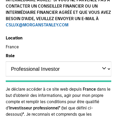
CONTACTER UN CONSEILLER FINANCIER OU UN
INTERMÉDIAIRE FINANCIER AGRÉÉ ET QUE VOUS AVEZ
BESOIN D’AIDE, VEUILLEZ ENVOYER UN E-MAIL À
CSLUX@MORGANSTANLEY.COM
Location
France
Role
YEARS OF INDUSTRY EXPERIENCE
26
Years
TEAM
Je déclare accéder à ce site web depuis
France
dans le
Eaton Vance Equity Team
but d’obtenir des informations, agir pour mon propre
compte et remplir les conditions pour être qualifié
d’
Investisseur professionnel*
(tel que défini ci-
Stuart is an executive director of Morgan Stanley
dessous)
*
. Je reconnais et comprends que les