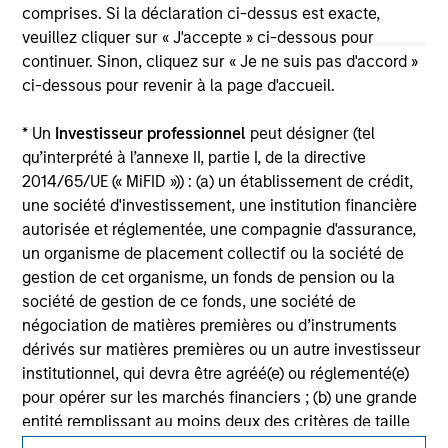
not constitute and should not be construed as an
comprises. Si la déclaration ci-dessus est exacte,
offering of advisory services or an offer to sell or a
veuillez cliquer sur « J'accepte » ci-dessous pour
solicitation of an offer to buy any securities in any
continuer. Sinon, cliquez sur « Je ne suis pas d'accord »
jurisdiction in which such offer or solicitation,
ci-dessous pour revenir à la page d'accueil.
purchase or sale would be unlawful under the
securities, insurance or other laws of such jurisdiction.
* Un
Investisseur professionnel
peut désigner (tel
All investing involves risks, including a loss of principal.
qu’interprété à l’annexe II, partie I, de la directive
2014/65/UE (« MiFID »)) : (a) un établissement de crédit,
Please refer to the strategy detail page for important
information on the strategy, including additional risk
une société d'investissement, une institution financière
considerations.
autorisée et réglementée, une compagnie d'assurance,
un organisme de placement collectif ou la société de
gestion de cet organisme, un fonds de pension ou la
société de gestion de ce fonds, une société de
négociation de matières premières ou d’instruments
dérivés sur matières premières ou un autre investisseur
institutionnel, qui devra être agréé(e) ou réglementé(e)
pour opérer sur les marchés financiers ; (b) une grande
entité remplissant au moins deux des critères de taille
suivants à l’échelle de la société : (I) un bilan total de