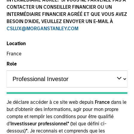
CONTACTER UN CONSEILLER FINANCIER OU UN
INTERMÉDIAIRE FINANCIER AGRÉÉ ET QUE VOUS AVEZ
BESOIN D’AIDE, VEUILLEZ ENVOYER UN E-MAIL À
CSLUX@MORGANSTANLEY.COM
Location
France
Role
YEARS OF INDUSTRY EXPERIENCE
14
Years
TEAM
Je déclare accéder à ce site web depuis
France
dans le
Eaton Vance Equity Team
but d’obtenir des informations, agir pour mon propre
compte et remplir les conditions pour être qualifié
d’
Investisseur professionnel*
(tel que défini ci-
Steven is a vice president of Morgan Stanley and an
dessous)
*
. Je reconnais et comprends que les