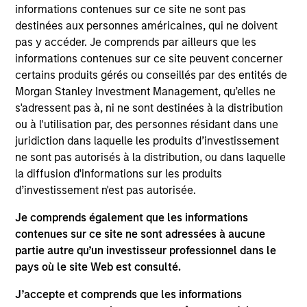
analyst on the Eaton Vance Non-U.S. Small/Mid Cap
informations contenues sur ce site ne sont pas
team. He is responsible for coverage of non-U.S.
destinées aux personnes américaines, qui ne doivent
consumer stocks. Steven began his career in the
pas y accéder. Je comprends par ailleurs que les
investment management industry in 2012 when he
informations contenues sur ce site peuvent concerner
joined Eaton Vance. Morgan Stanley acquired Eaton
certains produits gérés ou conseillés par des entités de
Vance in March 2021. Steven earned a B.B.A. from
Morgan Stanley Investment Management, qu’elles ne
the University of Massachusetts Isenberg School of
s'adressent pas à, ni ne sont destinées à la distribution
Management. He is a CFA charterholder.
ou à l'utilisation par, des personnes résidant dans une
juridiction dans laquelle les produits d’investissement
ne sont pas autorisés à la distribution, ou dans laquelle
la diffusion d'informations sur les produits
Team Insights
d’investissement n'est pas autorisée.
Je comprends également que les informations
contenues sur ce site ne sont adressées à aucune
partie autre qu’un investisseur professionnel dans le
pays où le site Web est consulté.
J’accepte et comprends que les informations