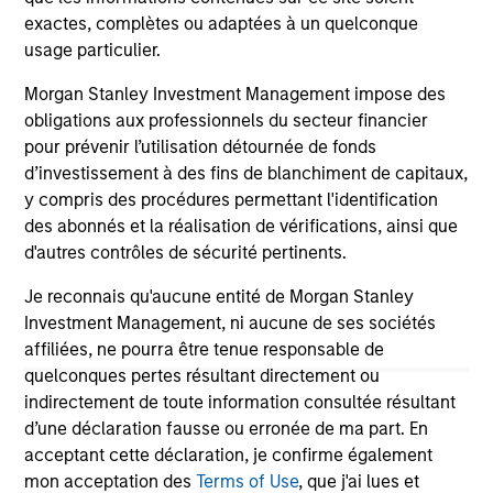
exactes, complètes ou adaptées à un quelconque
usage particulier.
May not represent all Team Members.
Morgan Stanley Investment Management impose des
obligations aux professionnels du secteur financier
The information on this page is for informational
purposes only. The information contained herein does
pour prévenir l’utilisation détournée de fonds
not constitute and should not be construed as an
d’investissement à des fins de blanchiment de capitaux,
offering of advisory services or an offer to sell or a
y compris des procédures permettant l'identification
solicitation of an offer to buy any securities in any
des abonnés et la réalisation de vérifications, ainsi que
jurisdiction in which such offer or solicitation,
purchase or sale would be unlawful under the
d'autres contrôles de sécurité pertinents.
securities, insurance or other laws of such jurisdiction.
Je reconnais qu'aucune entité de Morgan Stanley
All investing involves risks, including a loss of principal.
Investment Management, ni aucune de ses sociétés
affiliées, ne pourra être tenue responsable de
Please refer to the strategy detail page for important
information on the strategy, including additional risk
quelconques pertes résultant directement ou
considerations.
indirectement de toute information consultée résultant
d’une déclaration fausse ou erronée de ma part. En
acceptant cette déclaration, je confirme également
mon acceptation des
Terms of Use
, que j'ai lues et