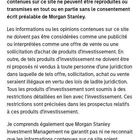
contenues sur ce site ne peuvent être reproduites ou
transmises en tout ou en partie sans le consentement
écrit préalable de Morgan Stanley.
ARTICLE
AR
Les informations ou les opinions contenues sur ce site
ne doivent pas être considérées comme une publicité
2026 Russell Reconstitution: A New
Eq
ou interprétées comme une offre de vente ou une
Lens on Growth, Value and Active
Ov
sollicitation d'achat de produits d'investissement. En
Management
The 2026 Russell Reconstitution highlights a
eq
outre, de tels produits d’investissement ne doivent être
broader shift in today’s market: the traditional
ni proposés ni vendus à toute personne d’une juridiction
lines between Growth and Value are becoming
dans laquelle de tels offre, sollicitation, achat ou vente
less distinct. Learn what Eaton Vance
seraient illégaux en vertu des lois de ladite juridiction.
investment teams think that means for
Tous les produits d’investissement sont soumis à des
portfolio construction, diversification and
restrictions détaillées en lien avec l'investissement. Ces
where they see opportunities for active
restrictions sont précisées dans les prospectus relatifs
investors.
03-AUG-2026
14-
à ces produits d'investissement.
Je comprends également que Morgan Stanley
Investment Management ne garantit pas ni ne reconnait
que les informations contenues sur ce site soient