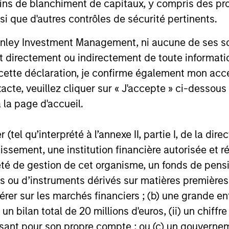
ins de blanchiment de capitaux, y compris des pro
nsi que d'autres contrôles de sécurité pertinents.
Invests in a concentrated portfolio of high qual
nley Investment Management, ni aucune de ses soci
issued globally by corporations and non-gover
 directement ou indirectement de toute informatio
 cette déclaration, je confirme également mon ac
acte, veuillez cliquer sur « J'accepte » ci-dessous 
 la page d'accueil.
(tel qu’interprété à l’annexe II, partie I, de la dire
tissement, une institution financière autorisée e
té de gestion de cet organisme, un fonds de pensi
 ou d’instruments dérivés sur matières premières o
érer sur les marchés financiers ; (b) une grande e
) un bilan total de 20 millions d'euros, (ii) un chiffre
ARTICLE
GLOBAL FI
issant pour son propre compte ; ou (c) un gouvernem