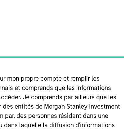
Global Investment Grade Credit,
our mon propre compte et remplir les
ley in 2016. She earned a B.S.E.
hartered Financial Analyst
onnais et comprends que les informations
accéder. Je comprends par ailleurs que les
ar des entités de Morgan Stanley Investment
ion par, des personnes résidant dans une
u dans laquelle la diffusion d'informations
View Team