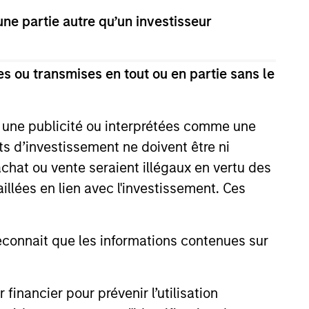
e partie autre qu’un investisseur
y, investment-grade credit from
s ou transmises en tout ou en partie sans le
asset-backed and mortgage-
 years.
e une publicité ou interprétées comme une
its d’investissement ne doivent être ni
e corporate debt securities
 achat ou vente seraient illégaux en vertu des
aillées en lien avec l'investissement. Ces
and investment-grade corporate
onnait que les informations contenues sur
lti-currency debt issued by
nancier pour prévenir l’utilisation