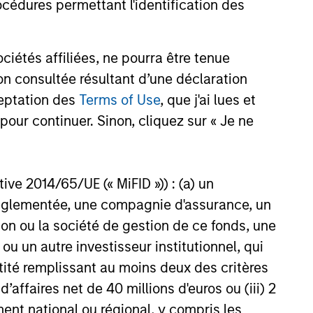
cédures permettant l'identification des
ity fixed income securities
étés affiliées, ne pourra être tenue
nmental agencies.
n consultée résultant d’une déclaration
ceptation des
Terms of Use
, que j'ai lues et
pour continuer. Sinon, cliquez sur « Je ne
ctive 2014/65/UE (« MiFID »)) : (a) un
t réglementée, une compagnie d'assurance, un
on ou la société de gestion de ce fonds, une
u un autre investisseur institutionnel, qui
ntité remplissant au moins deux des critères
 d’affaires net de 40 millions d'euros ou (iii) 2
XED INCOME BULLETIN
ent national ou régional, y compris les