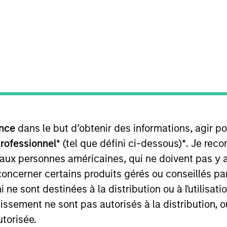
TEAM
Broad Markets Fixed
Income Team
 Broad Markets Fixed Income team. She manages US and 
nce
dans le but d’obtenir des informations, agir p
gan her career in the investment industry at Morgan Stan
neering from Princeton University. She also holds the C
professionnel*
(tel que défini ci-dessous)
*
. Je rec
ork Society of Security Analysts.
 aux personnes américaines, qui ne doivent pas y 
concerner certains produits gérés ou conseillés p
 ne sont destinées à la distribution ou à l'utilisat
tissement ne sont pas autorisés à la distribution, o
Income Team
utorisée.