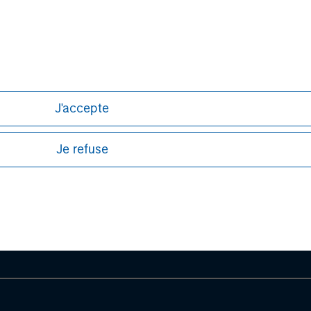
or a solicitation of an offer to buy any securities in any jurisdi
curities, insurance or other laws of such jurisdiction.
principal.
ortant information on the strategy, including additional risk co
J'accepte
Je refuse
ley
ley Careers