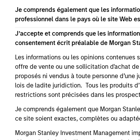
Je comprends également que les information
US Investment Grade
professionnel dans le pays où le site Web es
Corporate Strategy
J’accepte et comprends que les informations
US Limited Duration
consentement écrit préalable de Morgan St
Strategy
Les informations ou les opinions contenues 
offre de vente ou une sollicitation d'achat de
US Long Duration
proposés ni vendus à toute personne d’une juri
Strategy
lois de ladite juridiction. Tous les produits 
restrictions sont précisées dans les prospec
US Short Duration
Strategy
Je comprends également que Morgan Stanley 
ce site soient exactes, complètes ou adapté
Global Credit Strategy
Morgan Stanley Investment Management impose