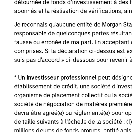
détournée de fonds d’investissement à des f
abonnés et la réalisation de vérifications, ai
Global Premier Credit
Strategy
Je reconnais qu'aucune entité de Morgan Sta
responsable de quelconques pertes résultant
fausse ou erronée de ma part. En acceptant
Team Insights
comprises. Si la déclaration ci-dessus est ex
suis pas d'accord » ci-dessous pour revenir à
* Un
Investisseur professionnel
peut désigner 
établissement de crédit, une société d'inves
organisme de placement collectif ou la socié
société de négociation de matières premières
devra être agréé(e) ou réglementé(e) pour op
de taille suivants à l’échelle de la société : (I
ARTICLE
millions d'euros de fonds propres, entité ag