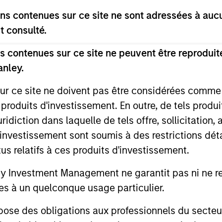
s contenues sur ce site ne sont adressées à aucun
Invests in a diversified portfolio of high-qualit
t consulté.
U.S. issuers.
 contenues sur ce site ne peuvent être reproduite
Invests in U.S. government, corporate bonds, 
anley.
backed securities with maturities less than five
sur ce site ne doivent pas être considérées comm
 produits d'investissement. En outre, de tels produ
Invests in U.S. government and investment-grad
diction dans laquelle de tels offre, sollicitation,
with at least 10 years to maturity.
d’investissement sont soumis à des restrictions dét
tus relatifs à ces produits d'investissement.
Invests primarily in US government securities 
bonds with maturities less than three years.
Investment Management ne garantit pas ni ne rec
es à un quelconque usage particulier.
Invests in a globally diversified portfolio of mu
 des obligations aux professionnels du secteur fi
corporations and non-government issuers.