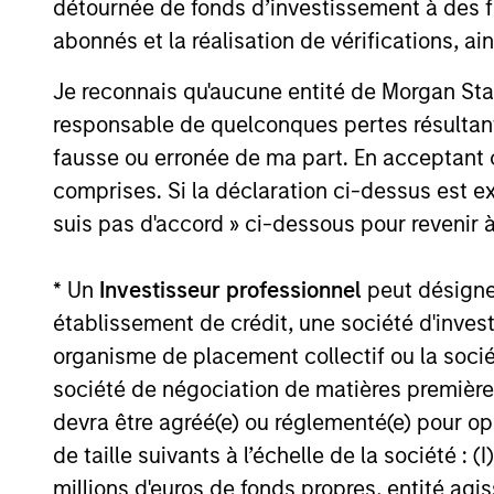
(MSIP), its private infrastructure
détournée de fonds d’investissement à des f
investment platform, today announced
abonnés et la réalisation de vérifications, ai
that it has agreed to acquire Epic Energy,
an Australian gas pipeline operator. The
Je reconnais qu'aucune entité de Morgan Sta
27-JUL-2026
transaction is expected to close in the
responsable de quelconques pertes résultant
second half of 2026, subject to customary
fausse ou erronée de ma part. En acceptant
regulatory approvals.
comprises. Si la déclaration ci-dessus est ex
suis pas d'accord » ci-dessous pour revenir à
May not represent all Team Members.
The information on this page is for informatio
* Un
Investisseur professionnel
peut désigner 
offering of advisory services or an offer to sell 
établissement de crédit, une société d'inves
purchase or sale would be unlawful under the se
organisme de placement collectif ou la socié
All investing involves risks, including a loss of 
société de négociation de matières premières
Please refer to the strategy detail page for imp
devra être agréé(e) ou réglementé(e) pour op
de taille suivants à l’échelle de la société : (I
millions d'euros de fonds propres, entité ag