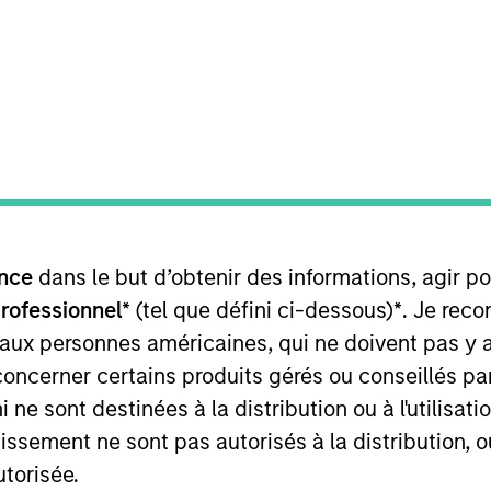
TEAM
Morgan Stanley
Infrastructure
Partners
d Operating Partner focused on asset management. Seth
nce
dans le but d’obtenir des informations, agir p
easing responsibility, culminating as Senior Vice Preside
 investing experience in the infrastructure sector, over
professionnel*
(tel que défini ci-dessous)
*
. Je rec
tments. Seth also spent 8 years in global operating rol
 aux personnes américaines, qui ne doivent pas y 
 from Columbia University in New York, a B.S. in Compu
concerner certains produits gérés ou conseillés p
ate University of New York at Buffalo, and is a certif
 ne sont destinées à la distribution ou à l'utilisat
tissement ne sont pas autorisés à la distribution, o
utorisée.