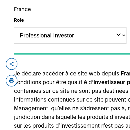
France
Role
YEARS OF INDUSTRY EXPERIENCE
25
Years
Seth Barlam is an Executive Director an
Je déclare accéder à ce site web depuis
Fra
years at General Electric in roles of incr
Services. Seth has over 17 years of direct
conditions pour être qualifié d’
Investisseur 
transactions and managed 29 direct inves
contenues sur ce site ne sont pas destinées
units and 17 countries. Seth holds an MBA
informations contenues sur ce site peuvent 
Mathematics, summa cum laude, from the St
Management, qu’elles ne s'adressent pas à, ni
juridiction dans laquelle les produits d’inves
sur les produits d’investissement n'est pas a