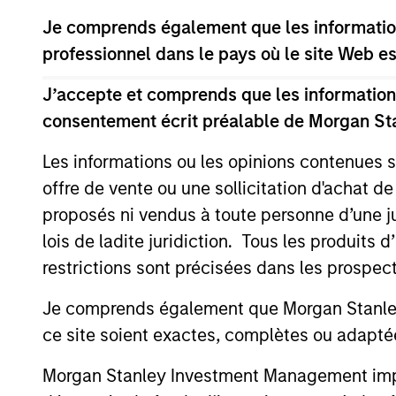
Team Insights
Je comprends également que les information
professionnel dans le pays où le site Web es
J’accepte et comprends que les informations
consentement écrit préalable de Morgan St
Les informations ou les opinions contenues 
offre de vente ou une sollicitation d'achat de
proposés ni vendus à toute personne d’une juri
PRESS RELEASE
lois de ladite juridiction. Tous les produits 
restrictions sont précisées dans les prospec
Morgan Stanley
Infrastructure Partners to
Je comprends également que Morgan Stanley 
Acquire Epic Energy
ce site soient exactes, complètes ou adapté
Morgan Stanley Investment Management,
through investment funds managed by
Morgan Stanley Investment Management impose
Morgan Stanley Infrastructure Partners