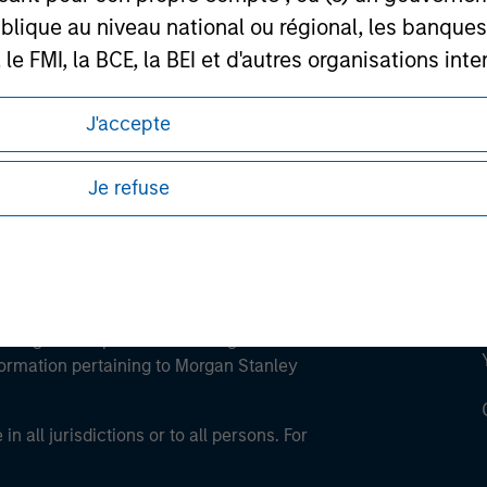
lique au niveau national ou régional, les banques c
ley
FMI, la BCE, la BEI et d'autres organisations inter
ley Careers
J'accepte
ofessionnel peut ne pas être définie par l'autorité 
Je refuse
eding as it explains certain legal and
nformation pertaining to Morgan Stanley
 all jurisdictions or to all persons. For