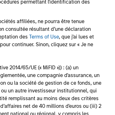
re Partners (MSIP), its private
cédures permettant l'identification des
ure investment platform, today
t has entered into exclusivity
ted to complete the
étés affiliées, ne pourra être tenue
6
of a majority stake in Nicollin
n consultée résultant d’une déclaration
nt (Nicollin or the Company),
ceptation des
Terms of Use
, que j'ai lues et
wned French environmental
cused on waste collection and
pour continuer. Sinon, cliquez sur « Je ne
ban street cleaning and water-
tions.
onstitute and should not be construed as an
ctive 2014/65/UE (« MiFID »)) : (a) un
ction in which such offer or solicitation,
t réglementée, une compagnie d'assurance, un
on ou la société de gestion de ce fonds, une
u un autre investisseur institutionnel, qui
nsiderations.
ntité remplissant au moins deux des critères
 d’affaires net de 40 millions d'euros ou (iii) 2
ent national ou régional, y compris les