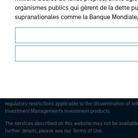
organismes publics qui gèrent de la dette pub
Morgan Stan
supranationales comme la Banque Mondiale, le 
propre compte.
Morgan Stan
Veuillez noter que la notion d’Investisseur pr
site web est consulté.
This is a Marketing Communication.
It is important that users read the Terms of Use before proce
regulatory restrictions applicable to the dissemination of i
Investment Management's investment products.
The services described on this website may not be available in
further details, please see our Terms of Use.