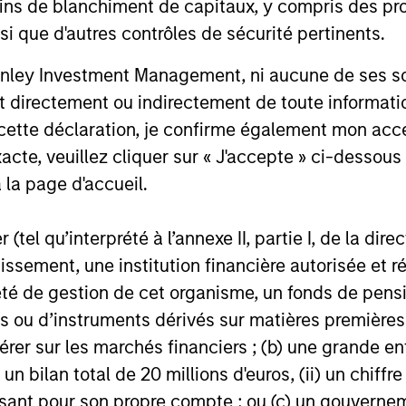
shifting from a centralized model to a
Infrastructu
ins de blanchiment de capitaux, y compris des pro
distributed, multi-layered network, as
infrastruct
nsi que d'autres contrôles de sécurité pertinents.
inference-driven and latency-sensitive
announced i
workloads scale. This expands demand
and commit
nley Investment Management, ni aucune de ses soci
16-JUL-2026
10-JUL-202
and reshapes where and how
acquisition 
 directement ou indirectement de toute informatio
infrastructure is deployed.
Environneme
 cette déclaration, je confirme également mon ac
a family-o
platform fo
acte, veuillez cliquer sur « J'accepte » ci-dessous 
sorting, ur
 la page d'accueil.
related solu
nal purposes only. The information contained herein does not c
(tel qu’interprété à l’annexe II, partie I, de la dire
or a solicitation of an offer to buy any securities in any jurisdi
tissement, une institution financière autorisée e
curities, insurance or other laws of such jurisdiction.
té de gestion de cet organisme, un fonds de pensi
principal.
 ou d’instruments dérivés sur matières premières o
ortant information on the strategy, including additional risk co
érer sur les marchés financiers ; (b) une grande e
) un bilan total de 20 millions d'euros, (ii) un chiffre
issant pour son propre compte ; ou (c) un gouvernem