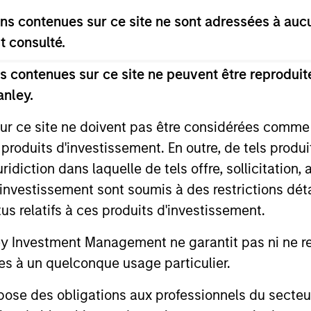
s contenues sur ce site ne sont adressées à aucun
t consulté.
 contenues sur ce site ne peuvent être reproduite
anley.
sur ce site ne doivent pas être considérées comm
 produits d'investissement. En outre, de tels produ
diction dans laquelle de tels offre, sollicitation,
ALTS IN FOCUS
PRESS REL
d’investissement sont soumis à des restrictions dét
tus relatifs à ces produits d'investissement.
Infrastructure 2026 Midyear
Morgan 
Outlook
Infrastr
Investment Management ne garantit pas ni ne rec
Enters 
es à un quelconque usage particulier.
We are currently observing a structural
Morgan Sta
Acquire
reorganization within established
(MSIM), thr
Nicolli
 des obligations aux professionnels du secteur fi
megatrends. In data centers, compute is
managed by