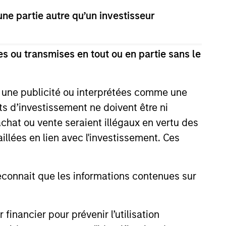
e partie autre qu’un investisseur
s ou transmises en tout ou en partie sans le
e une publicité ou interprétées comme une
its d’investissement ne doivent être ni
 achat ou vente seraient illégaux en vertu des
EASE
aillées en lien avec l'investissement. Ces
Stanley
ucture Partners
onnait que les informations contenues sur
into Agreement to
nley Investment Management
 Majority Stake in
ough investment funds
n Environnement
nancier pour prévenir l’utilisation
 Morgan Stanley