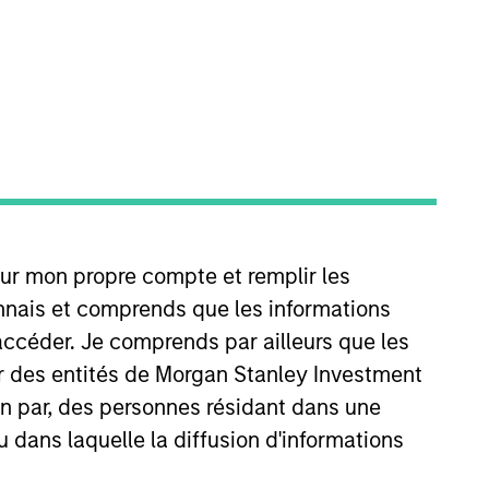
 joined MSIP after spending 20
our mon propre compte et remplir les
nt at GE Energy Financial
 which time he closed 18
onnais et comprends que les informations
es at GE, spanning 12 business
accéder. Je comprends par ailleurs que les
ter Science and B.A. in
ar des entités de Morgan Stanley Investment
ied Six Sigma Black Belt.
ion par, des personnes résidant dans une
u dans laquelle la diffusion d'informations