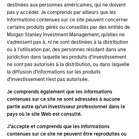
Stanley. She is a portfolio manager and an analyst
destinées aux personnes américaines, qui ne doivent
on the Eaton Vance Global team. As a portfolio
pas y accéder. Je comprends par ailleurs que les
manager, she is responsible for buy and sell
informations contenues sur ce site peuvent concerner
decisions, portfolio construction and risk
certains produits gérés ou conseillés par des entités de
management for health care portfolios. She is
Morgan Stanley Investment Management, qu’elles ne
primarily responsible for covering the health care
s'adressent pas à, ni ne sont destinées à la distribution
sector for global large-cap and small-cap
ou à l'utilisation par, des personnes résidant dans une
portfolios. She joined Eaton Vance in 2015. Morgan
juridiction dans laquelle les produits d’investissement
Stanley acquired Eaton Vance in March 2021.
ne sont pas autorisés à la distribution, ou dans laquelle
Samantha began her career in the investment
la diffusion d'informations sur les produits
management industry in 2000. Before joining Eaton
d’investissement n'est pas autorisée.
Vance, she was an executive director and European
and global health care portfolio manager at
Je comprends également que les informations
Goldman Sachs Asset Management (GSAM) for 15
contenues sur ce site ne sont adressées à aucune
years. She has also covered apparel/luxury goods,
partie autre qu’un investisseur professionnel dans le
support services, leisure and cosmetics. Samantha
pays où le site Web est consulté.
earned a J.D. from Università degli Studi La
J’accepte et comprends que les informations
Sapienze and an MBA from INSEAD. She is a CFA
contenues sur ce site ne peuvent être reproduites ou
charterholder.