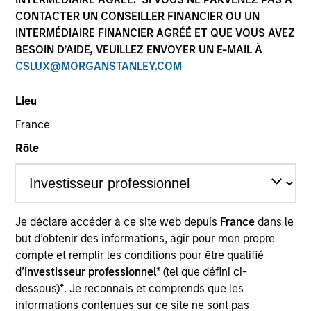
CONTACTER UN CONSEILLER FINANCIER OU UN
INTERMÉDIAIRE FINANCIER AGRÉÉ ET QUE VOUS AVEZ
BESOIN D’AIDE, VEUILLEZ ENVOYER UN E-MAIL À
CSLUX@MORGANSTANLEY.COM
Lieu
France
Rôle
YEARS OF INDUSTRY EXPERIENCE
26
Years
TEAM
Je déclare accéder à ce site web depuis
France
dans le
Eaton Vance Equity Team
but d’obtenir des informations, agir pour mon propre
compte et remplir les conditions pour être qualifié
d’
Investisseur professionnel*
(tel que défini ci-
dessous)
*
. Je reconnais et comprends que les
Samantha is a managing director of Morgan
informations contenues sur ce site ne sont pas