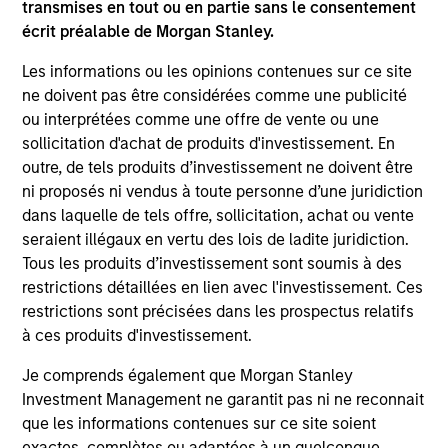
transmises en tout ou en partie sans le consentement
écrit préalable de Morgan Stanley.
Les informations ou les opinions contenues sur ce site
Team Insights
ne doivent pas être considérées comme une publicité
ou interprétées comme une offre de vente ou une
sollicitation d'achat de produits d'investissement. En
outre, de tels produits d’investissement ne doivent être
ni proposés ni vendus à toute personne d’une juridiction
dans laquelle de tels offre, sollicitation, achat ou vente
seraient illégaux en vertu des lois de ladite juridiction.
Tous les produits d’investissement sont soumis à des
restrictions détaillées en lien avec l'investissement. Ces
restrictions sont précisées dans les prospectus relatifs
à ces produits d'investissement.
ARTICLE
AR
Je comprends également que Morgan Stanley
2026 Russell Reconstitution: A New
Eq
Investment Management ne garantit pas ni ne reconnait
Lens on Growth, Value and Active
Ov
que les informations contenues sur ce site soient
Management
The 2026 Russell Reconstitution highlights a
eq
exactes, complètes ou adaptées à un quelconque