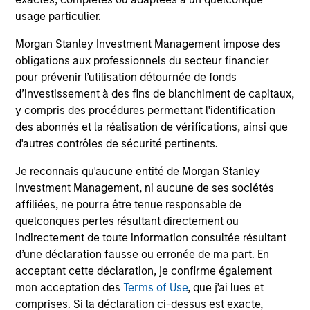
broader shift in today’s market: the traditional
usage particulier.
lines between Growth and Value are becoming
Morgan Stanley Investment Management impose des
less distinct. Learn what Eaton Vance
obligations aux professionnels du secteur financier
investment teams think that means for
pour prévenir l’utilisation détournée de fonds
portfolio construction, diversification and
d’investissement à des fins de blanchiment de capitaux,
where they see opportunities for active
y compris des procédures permettant l'identification
investors.
03-AUG-2026
14-
des abonnés et la réalisation de vérifications, ainsi que
d'autres contrôles de sécurité pertinents.
Je reconnais qu'aucune entité de Morgan Stanley
Investment Management, ni aucune de ses sociétés
affiliées, ne pourra être tenue responsable de
quelconques pertes résultant directement ou
indirectement de toute information consultée résultant
d’une déclaration fausse ou erronée de ma part. En
May not represent all Team Members.
acceptant cette déclaration, je confirme également
mon acceptation des
Terms of Use
, que j'ai lues et
The information on this page is for informational
comprises. Si la déclaration ci-dessus est exacte,
purposes only. The information contained herein does