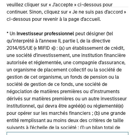
not constitute and should not be construed as an
veuillez cliquer sur « J'accepte » ci-dessous pour
offering of advisory services or an offer to sell or a
continuer. Sinon, cliquez sur « Je ne suis pas d'accord »
solicitation of an offer to buy any securities in any
ci-dessous pour revenir à la page d'accueil.
jurisdiction in which such offer or solicitation,
purchase or sale would be unlawful under the
securities, insurance or other laws of such jurisdiction.
* Un
Investisseur professionnel
peut désigner (tel
qu’interprété à l’annexe II, partie I, de la directive
All investing involves risks, including a loss of principal.
2014/65/UE (« MiFID »)) : (a) un établissement de crédit,
une société d'investissement, une institution financière
Please refer to the strategy detail page for important
information on the strategy, including additional risk
autorisée et réglementée, une compagnie d'assurance,
considerations.
un organisme de placement collectif ou la société de
gestion de cet organisme, un fonds de pension ou la
société de gestion de ce fonds, une société de
négociation de matières premières ou d’instruments
dérivés sur matières premières ou un autre investisseur
institutionnel, qui devra être agréé(e) ou réglementé(e)
pour opérer sur les marchés financiers ; (b) une grande
entité remplissant au moins deux des critères de taille
suivants à l’échelle de la société : (I) un bilan total de
20 millions d'euros, (ii) un chiffre d’affaires net de