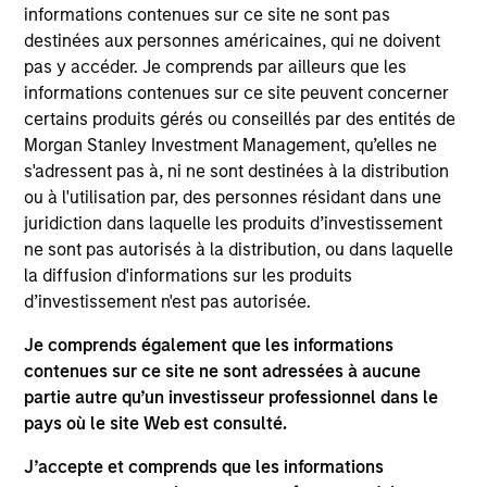
Global Liquidity business. He joined Morgan Stanley
informations contenues sur ce site ne sont pas
in 2015 and has 36 years of industry experience.
destinées aux personnes américaines, qui ne doivent
Prior to joining the firm, Bob was a senior portfolio
pas y accéder. Je comprends par ailleurs que les
manager at Goldman Sachs Asset Management
informations contenues sur ce site peuvent concerner
where he managed short duration fixed income
certains produits gérés ou conseillés par des entités de
strategies on behalf of multinational corporations,
Morgan Stanley Investment Management, qu’elles ne
central banks, and insurance companies. He began
s'adressent pas à, ni ne sont destinées à la distribution
his career at J.P. Morgan and served in a variety of
ou à l'utilisation par, des personnes résidant dans une
roles including management reporting, pension
juridiction dans laquelle les produits d’investissement
payment processing, and managing a team
ne sont pas autorisés à la distribution, ou dans laquelle
responsible for portfolio performance measurement
la diffusion d'informations sur les produits
and analytics reporting. Bob received a B.S in
d’investissement n'est pas autorisée.
business administration from Villanova University
Je comprends également que les informations
and an M.B.A. in finance from the University of
contenues sur ce site ne sont adressées à aucune
Connecticut.
partie autre qu’un investisseur professionnel dans le
pays où le site Web est consulté.
J’accepte et comprends que les informations
May not represent all Team Members.