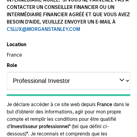
CONTACTER UN CONSEILLER FINANCIER OU UN
INTERMÉDIAIRE FINANCIER AGRÉÉ ET QUE VOUS AVEZ
BESOIN D’AIDE, VEUILLEZ ENVOYER UN E-MAIL À
CSLUX@MORGANSTANLEY.COM
Location
France
Role
YEARS OF INDUSTRY EXPERIENCE
38
Years
TEAM
Je déclare accéder à ce site web depuis
France
dans le
Global Liquidity Solutions
but d’obtenir des informations, agir pour mon propre
compte et remplir les conditions pour être qualifié
d’
Investisseur professionnel*
(tel que défini ci-
Bob is the liquidity strategist for Morgan Stanley’s
dessous)
*
. Je reconnais et comprends que les