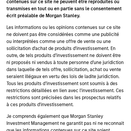
contenues sur ce site ne peuvent être reproduites ou
The information on this page is for informational
transmises en tout ou en partie sans le consentement
purposes only. The information contained herein does
écrit préalable de Morgan Stanley.
not constitute and should not be construed as an
offering of advisory services or an offer to sell or a
Les informations ou les opinions contenues sur ce site
solicitation of an offer to buy any securities in any
ne doivent pas être considérées comme une publicité
jurisdiction in which such offer or solicitation,
purchase or sale would be unlawful under the
ou interprétées comme une offre de vente ou une
securities, insurance or other laws of such jurisdiction.
sollicitation d'achat de produits d'investissement. En
outre, de tels produits d’investissement ne doivent être
All investing involves risks, including a loss of principal.
ni proposés ni vendus à toute personne d’une juridiction
Please refer to the strategy detail page for important
dans laquelle de tels offre, sollicitation, achat ou vente
information on the strategy, including additional risk
seraient illégaux en vertu des lois de ladite juridiction.
considerations.
Tous les produits d’investissement sont soumis à des
restrictions détaillées en lien avec l'investissement. Ces
restrictions sont précisées dans les prospectus relatifs
à ces produits d'investissement.
Je comprends également que Morgan Stanley
Investment Management ne garantit pas ni ne reconnait
que les informations contenues sur ce site soient