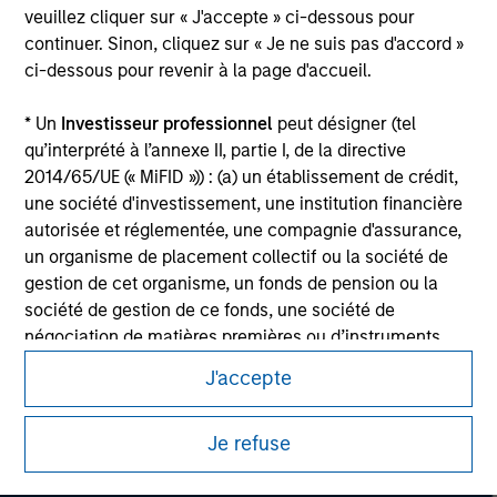
veuillez cliquer sur « J'accepte » ci-dessous pour
Please refer to the strategy detail page for important
continuer. Sinon, cliquez sur « Je ne suis pas d'accord »
information on the strategy, including additional risk
ci-dessous pour revenir à la page d'accueil.
considerations.
* Un
Investisseur professionnel
peut désigner (tel
qu’interprété à l’annexe II, partie I, de la directive
2014/65/UE (« MiFID »)) : (a) un établissement de crédit,
une société d'investissement, une institution financière
autorisée et réglementée, une compagnie d'assurance,
un organisme de placement collectif ou la société de
gestion de cet organisme, un fonds de pension ou la
société de gestion de ce fonds, une société de
négociation de matières premières ou d’instruments
dérivés sur matières premières ou un autre investisseur
J'accepte
institutionnel, qui devra être agréé(e) ou réglementé(e)
Morgan Stanley
pour opérer sur les marchés financiers ; (b) une grande
Je refuse
entité remplissant au moins deux des critères de taille
Morgan Stanley Careers
suivants à l’échelle de la société : (I) un bilan total de
20 millions d'euros, (ii) un chiffre d’affaires net de