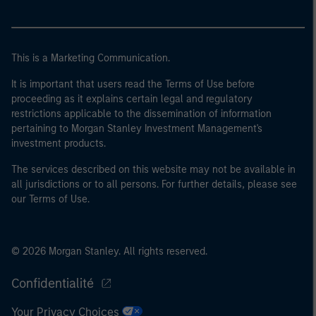
40 millions d'euros ou (iii) 2 millions d'euros de fonds
propres, entité agissant pour son propre compte ; ou (c)
un gouvernement national ou régional, y compris les
This is a Marketing Communication.
organismes publics qui gèrent de la dette publique au
niveau national ou régional, les banques centrales, les
It is important that users read the Terms of Use before
proceeding as it explains certain legal and regulatory
institutions internationales et supranationales comme
restrictions applicable to the dissemination of information
la Banque Mondiale, le FMI, la BCE, la BEI et d'autres
pertaining to Morgan Stanley Investment Management's
organisations internationales similaires agissant pour
investment products.
leur propre compte.
The services described on this website may not be available in
Veuillez noter que la notion d’Investisseur professionnel
all jurisdictions or to all persons. For further details, please see
peut ne pas être définie par l'autorité de réglementation
our Terms of Use.
de l'État depuis lequel le site web est consulté.
© 2026 Morgan Stanley. All rights reserved.
Confidentialité
Your Privacy Choices