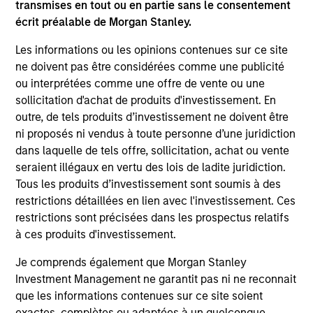
transmises en tout ou en partie sans le consentement
écrit préalable de Morgan Stanley.
Les informations ou les opinions contenues sur ce site
ne doivent pas être considérées comme une publicité
ou interprétées comme une offre de vente ou une
sollicitation d'achat de produits d'investissement. En
outre, de tels produits d’investissement ne doivent être
ni proposés ni vendus à toute personne d’une juridiction
dans laquelle de tels offre, sollicitation, achat ou vente
ARTICLE
PR
seraient illégaux en vertu des lois de ladite juridiction.
Tous les produits d’investissement sont soumis à des
Hands-On Operational Improvement
Ad
restrictions détaillées en lien avec l'investissement. Ces
Key to Creating Alpha in the Middle
Of
restrictions sont précisées dans les prospectus relatifs
Market
à ces produits d'investissement.
A successful approach to operational value
All
creation has been key to driving successful
Bo
Je comprends également que Morgan Stanley
private equity outcomes over the last decade.
as 
Investment Management ne garantit pas ni ne reconnait
It is increasingly important as we adjust to an
ca
que les informations contenues sur ce site soient
environment of higher interest rates and
rol
exactes, complètes ou adaptées à un quelconque