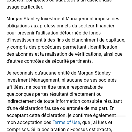
inflation, lower levels of financial leverage, and
ser
usage particulier.
uncertain macroeconomic growth.
Ope
ma
29-OCT-2024
19
Morgan Stanley Investment Management impose des
obligations aux professionnels du secteur financier
pour prévenir l’utilisation détournée de fonds
d’investissement à des fins de blanchiment de capitaux,
y compris des procédures permettant l'identification
des abonnés et la réalisation de vérifications, ainsi que
d'autres contrôles de sécurité pertinents.
May not represent all Team Members.
Je reconnais qu'aucune entité de Morgan Stanley
The information on this page is for informational
Investment Management, ni aucune de ses sociétés
purposes only. The information contained herein does
affiliées, ne pourra être tenue responsable de
not constitute and should not be construed as an
quelconques pertes résultant directement ou
offering of advisory services or an offer to sell or a
indirectement de toute information consultée résultant
solicitation of an offer to buy any securities in any
jurisdiction in which such offer or solicitation,
d’une déclaration fausse ou erronée de ma part. En
purchase or sale would be unlawful under the
acceptant cette déclaration, je confirme également
securities, insurance or other laws of such jurisdiction.
mon acceptation des
Terms of Use
, que j'ai lues et
comprises. Si la déclaration ci-dessus est exacte,
All investing involves risks, including a loss of principal.