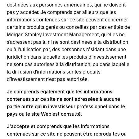
Morgan Stanley and is based in New York. Patrick
destinées aux personnes américaines, qui ne doivent
joined Morgan Stanley Capital Partners (MSCP) in
pas y accéder. Je comprends par ailleurs que les
2019. Prior to joining Morgan Stanley, Patrick was a
informations contenues sur ce site peuvent concerner
Principal of The Boston Consulting Group (2014-
certains produits gérés ou conseillés par des entités de
2019) where he focused on operational strategy
Morgan Stanley Investment Management, qu’elles ne
and transformation. Prior to BCG, Patrick was a
s'adressent pas à, ni ne sont destinées à la distribution
Senior Analyst with Analysis Group (2009-2012). He
ou à l'utilisation par, des personnes résidant dans une
currently serves on the board of directors of Allstar
juridiction dans laquelle les produits d’investissement
Holdings, AWT Labels & Packaging, Security 101,
ne sont pas autorisés à la distribution, ou dans laquelle
and Thermogenics, and previously served on the
la diffusion d'informations sur les produits
board of Clarity Software Solutions and Sila Heating
d’investissement n'est pas autorisée.
& Air Conditioning. Patrick graduated, magna cum
laude, from Carleton College and received an MBA
Je comprends également que les informations
with Distinction from Columbia Business School.
contenues sur ce site ne sont adressées à aucune
partie autre qu’un investisseur professionnel dans le
pays où le site Web est consulté.
J’accepte et comprends que les informations
Team Insights
contenues sur ce site ne peuvent être reproduites ou