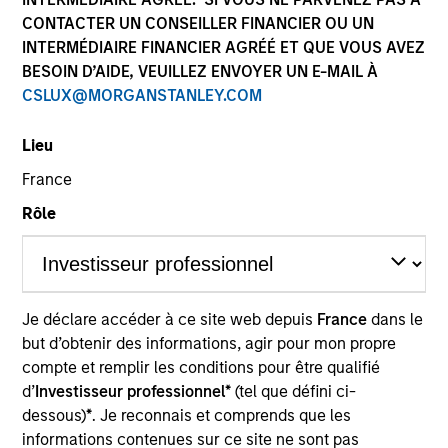
CONTACTER UN CONSEILLER FINANCIER OU UN
INTERMÉDIAIRE FINANCIER AGRÉÉ ET QUE VOUS AVEZ
BESOIN D’AIDE, VEUILLEZ ENVOYER UN E-MAIL À
CSLUX@MORGANSTANLEY.COM
Lieu
France
Rôle
YEARS OF INDUSTRY EXPERIENCE
15
Years
TEAM
Je déclare accéder à ce site web depuis
France
dans le
Morgan Stanley Capital Partners
but d’obtenir des informations, agir pour mon propre
compte et remplir les conditions pour être qualifié
d’
Investisseur professionnel*
(tel que défini ci-
dessous)
*
. Je reconnais et comprends que les
Patrick Whitehead is a Managing Director of
informations contenues sur ce site ne sont pas