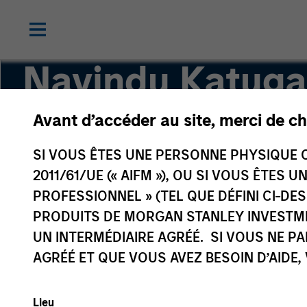
Navindu Katug
Avant d’accéder au site, merci de ch
Global Head of Sustainability, Investment M
SI VOUS ÊTES UNE PERSONNE PHYSIQUE C
2011/61/UE (« AIFM »), OU SI VOUS ÊTES 
PROFESSIONNEL » (TEL QUE DÉFINI CI-DE
PRODUITS DE MORGAN STANLEY INVESTM
UN INTERMÉDIAIRE AGRÉÉ. SI VOUS NE P
AGRÉÉ ET QUE VOUS AVEZ BESOIN D’AIDE,
Lieu