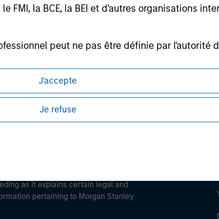
FMI, la BCE, la BEI et d'autres organisations inter
ofessionnel peut ne pas être définie par l'autorité 
ley
ley Careers
J'accepte
Je refuse
eding as it explains certain legal and
nformation pertaining to Morgan Stanley