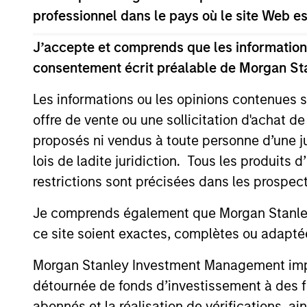
professionnel dans le pays où le site Web es
Team Insights
J’accepte et comprends que les informations
consentement écrit préalable de Morgan St
Les informations ou les opinions contenues 
offre de vente ou une sollicitation d'achat de
proposés ni vendus à toute personne d’une juri
lois de ladite juridiction. Tous les produits 
restrictions sont précisées dans les prospec
Je comprends également que Morgan Stanley 
ARTICLE
ce site soient exactes, complètes ou adapté
Sustainable Investing – The
Morgan Stanley Investment Management impose
Long View
détournée de fonds d’investissement à des f
The landscape for sustainable investing
abonnés et la réalisation de vérifications, ai