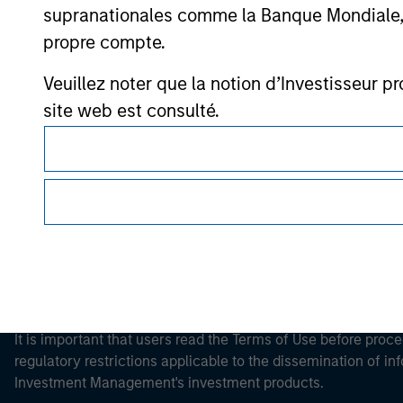
supranationales comme la Banque Mondiale, le 
propre compte.
Veuillez noter que la notion d’Investisseur pr
Morgan Stan
site web est consulté.
Morgan Stan
This is a Marketing Communication.
It is important that users read the Terms of Use before proce
regulatory restrictions applicable to the dissemination of i
Investment Management's investment products.