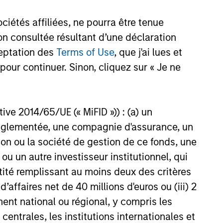
étés affiliées, ne pourra être tenue
n consultée résultant d’une déclaration
ceptation des
Terms of Use
, que j'ai lues et
pour continuer. Sinon, cliquez sur « Je ne
ctive 2014/65/UE (« MiFID »)) : (a) un
t réglementée, une compagnie d'assurance, un
on ou la société de gestion de ce fonds, une
u un autre investisseur institutionnel, qui
onstitute and should not be construed as an
ction in which such offer or solicitation,
ntité remplissant au moins deux des critères
 d’affaires net de 40 millions d'euros ou (iii) 2
ent national ou régional, y compris les
entrales, les institutions internationales et
nsiderations.