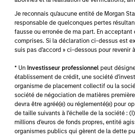
has become fragmented and complex. In
this article the Morgan Stanley
Je reconnais qu'aucune entité de Morgan Sta
Sustainability team filters the noise and
responsable de quelconques pertes résultant
shares our view of 5 key themes that we
fausse ou erronée de ma part. En acceptant
believe will influence the long-term
comprises. Si la déclaration ci-dessus est ex
direction of sustainable investing.
12-JAN-2026
suis pas d'accord » ci-dessous pour revenir à
* Un
Investisseur professionnel
peut désigner 
établissement de crédit, une société d'inves
organisme de placement collectif ou la socié
May not represent all Team Members.
société de négociation de matières premières
The information on this page is for informatio
offering of advisory services or an offer to sell 
devra être agréé(e) ou réglementé(e) pour op
purchase or sale would be unlawful under the se
de taille suivants à l’échelle de la société : (I
All investing involves risks, including a loss of 
millions d'euros de fonds propres, entité ag
organismes publics qui gèrent de la dette pub
Please refer to the strategy detail page for imp