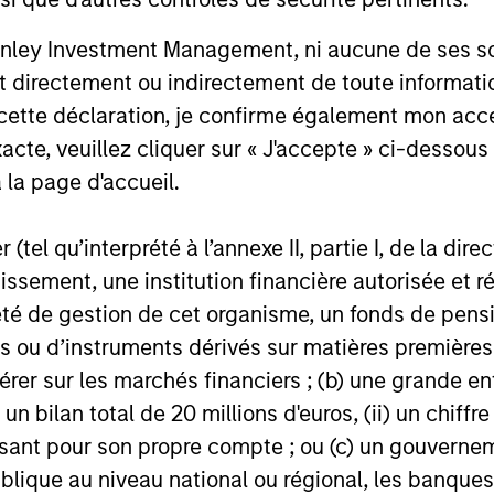
nley Investment Management, ni aucune de ses soci
 directement ou indirectement de toute informatio
 cette déclaration, je confirme également mon ac
acte, veuillez cliquer sur « J'accepte » ci-dessous 
 la page d'accueil.
(tel qu’interprété à l’annexe II, partie I, de la dire
tissement, une institution financière autorisée e
té de gestion de cet organisme, un fonds de pensi
 ou d’instruments dérivés sur matières premières o
nal purposes only. The information contained herein does not c
or a solicitation of an offer to buy any securities in any jurisdi
érer sur les marchés financiers ; (b) une grande e
curities, insurance or other laws of such jurisdiction.
) un bilan total de 20 millions d'euros, (ii) un chiffre
principal.
issant pour son propre compte ; ou (c) un gouvernem
lique au niveau national ou régional, les banques c
ortant information on the strategy, including additional risk co