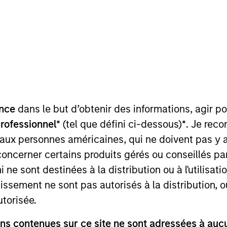
nce
dans le but d’obtenir des informations, agir p
stainability for MSIM. He joined Morgan Stanley in 20
professionnel*
(tel que défini ci-dessous)
*
. Je rec
 team work closely with the MSIM investment teams to he
 aux personnes américaines, qui ne doivent pas y 
ght and robust solutions to meet regulatory, product, da
concerner certains produits gérés ou conseillés p
 & Sustainability Bond Origination for Morgan Stanley’s
 ne sont destinées à la distribution ou à l'utilisat
0 bn in Green, Social, and Sustainability Bonds and ser
he ICMA Green and Social Bond Principles. Navindu was
tissement ne sont pas autorisés à la distribution, o
 Origination for Morgan Stanley. Navindu earned a B.A.
utorisée.
1st class honours. He has successfully completed all t
s contenues sur ce site ne sont adressées à aucun