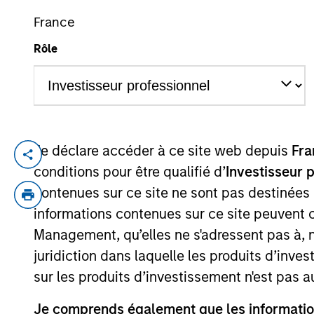
France
Rôle
YEARS OF INDUSTRY EXPERIENCE
21
Years
Je déclare accéder à ce site web depuis
Fra
Navindu Katugampola is Global Head of Su
conditions pour être qualifié d’
Investisseur 
experience. In his role, Navindu and his
contenues sur ce site ne sont pas destinées
sustainability objectives, providing insi
informations contenues sur ce site peuvent 
Navindu was previously the Head of Green
Management, qu’elles ne s'adressent pas à, ni
this role he helped issuers raise over $8
Committee and the Advisory Council of t
juridiction dans laquelle les produits d’inves
Sovereign, Supranational and Agency Debt
sur les produits d’investissement n'est pas a
University of Cambridge, graduating with 
Je comprends également que les information
Financial Analyst programme.