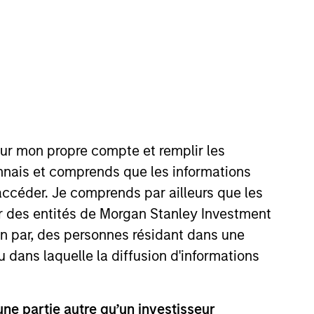
our mon propre compte et remplir les
04 and has 19 years of industry
onnais et comprends que les informations
lp them achieve their
accéder. Je comprends par ailleurs que les
ta and stewardship requirements.
ar des entités de Morgan Stanley Investment
 Global Capital Markets group. In
ion par, des personnes résidant dans une
ved on both the Executive
 also previously the Head of
u dans laquelle la diffusion d'informations
 in natural sciences from the
hree levels of the Chartered
e partie autre qu’un investisseur