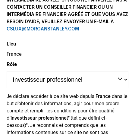
CONTACTER UN CONSEILLER FINANCIER OU UN
INTERMÉDIAIRE FINANCIER AGRÉÉ ET QUE VOUS AVEZ
BESOIN D’AIDE, VEUILLEZ ENVOYER UN E-MAIL À
CSLUX@MORGANSTANLEY.COM
Lieu
France
Rôle
YEARS OF INDUSTRY EXPERIENCE
12
Years
TEAM
Je déclare accéder à ce site web depuis
France
dans le
Broad Markets Fixed Income Team
but d’obtenir des informations, agir pour mon propre
compte et remplir les conditions pour être qualifié
d’
Investisseur professionnel*
(tel que défini ci-
dessous)
*
. Je reconnais et comprends que les
Mihir Shah is a Portfolio Analyst on the Broad
informations contenues sur ce site ne sont pas