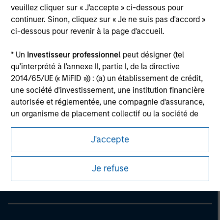
veuillez cliquer sur « J'accepte » ci-dessous pour
continuer. Sinon, cliquez sur « Je ne suis pas d'accord »
ci-dessous pour revenir à la page d'accueil.
* Un
Investisseur professionnel
peut désigner (tel
qu’interprété à l’annexe II, partie I, de la directive
2014/65/UE (« MiFID »)) : (a) un établissement de crédit,
une société d'investissement, une institution financière
autorisée et réglementée, une compagnie d'assurance,
un organisme de placement collectif ou la société de
gestion de cet organisme, un fonds de pension ou la
société de gestion de ce fonds, une société de
J'accepte
Morgan Stanley
négociation de matières premières ou d’instruments
dérivés sur matières premières ou un autre investisseur
Morgan Stanley Careers
Je refuse
institutionnel, qui devra être agréé(e) ou réglementé(e)
pour opérer sur les marchés financiers ; (b) une grande
entité remplissant au moins deux des critères de taille
suivants à l’échelle de la société : (I) un bilan total de
20 millions d'euros, (ii) un chiffre d’affaires net de