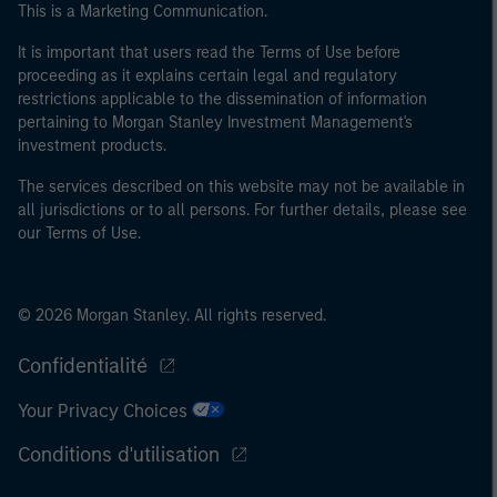
This is a Marketing Communication.
40 millions d'euros ou (iii) 2 millions d'euros de fonds
propres, entité agissant pour son propre compte ; ou (c)
It is important that users read the Terms of Use before
proceeding as it explains certain legal and regulatory
un gouvernement national ou régional, y compris les
restrictions applicable to the dissemination of information
organismes publics qui gèrent de la dette publique au
pertaining to Morgan Stanley Investment Management's
niveau national ou régional, les banques centrales, les
investment products.
institutions internationales et supranationales comme
la Banque Mondiale, le FMI, la BCE, la BEI et d'autres
The services described on this website may not be available in
all jurisdictions or to all persons. For further details, please see
organisations internationales similaires agissant pour
our Terms of Use.
leur propre compte.
Veuillez noter que la notion d’Investisseur professionnel
peut ne pas être définie par l'autorité de réglementation
© 2026 Morgan Stanley. All rights reserved.
de l'État depuis lequel le site web est consulté.
Confidentialité
Your Privacy Choices
Conditions d'utilisation