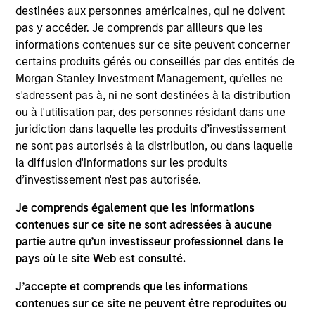
Markets Fixed Income team at Morgan Stanley,
destinées aux personnes américaines, qui ne doivent
where he joined in 2025. Before joining the firm, he
pas y accéder. Je comprends par ailleurs que les
spent over a decade at Wellington Management,
informations contenues sur ce site peuvent concerner
serving in a variety of roles across the investment
certains produits gérés ou conseillés par des entités de
platform, most recently as a Portfolio Analyst. Mihir
Morgan Stanley Investment Management, qu’elles ne
holds a Master of Science in Quantitative and
s'adressent pas à, ni ne sont destinées à la distribution
Computational Finance from the Georgia Institute of
ou à l'utilisation par, des personnes résidant dans une
Technology and a Bachelor of Engineering degree
juridiction dans laquelle les produits d’investissement
from the University of Mumbai. He is a Chartered
ne sont pas autorisés à la distribution, ou dans laquelle
Financial Analyst (CFA) charterholder and also holds
la diffusion d'informations sur les produits
the Financial Risk Manager (FRM) designation.
d’investissement n'est pas autorisée.
Je comprends également que les informations
contenues sur ce site ne sont adressées à aucune
partie autre qu’un investisseur professionnel dans le
Team Insights
pays où le site Web est consulté.
J’accepte et comprends que les informations
contenues sur ce site ne peuvent être reproduites ou