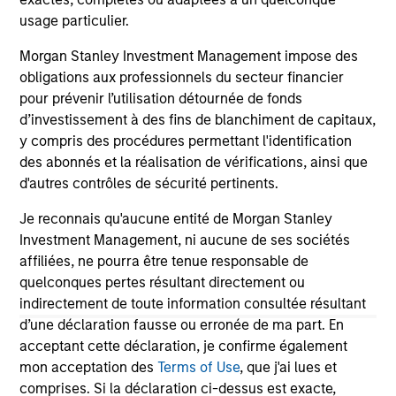
usage particulier.
Morgan Stanley Investment Management impose des
obligations aux professionnels du secteur financier
pour prévenir l’utilisation détournée de fonds
d’investissement à des fins de blanchiment de capitaux,
y compris des procédures permettant l'identification
May not represent all Team Members.
des abonnés et la réalisation de vérifications, ainsi que
The information on this page is for informational
d'autres contrôles de sécurité pertinents.
purposes only. The information contained herein does
not constitute and should not be construed as an
Je reconnais qu'aucune entité de Morgan Stanley
offering of advisory services or an offer to sell or a
Investment Management, ni aucune de ses sociétés
solicitation of an offer to buy any securities in any
jurisdiction in which such offer or solicitation,
affiliées, ne pourra être tenue responsable de
purchase or sale would be unlawful under the
quelconques pertes résultant directement ou
securities, insurance or other laws of such jurisdiction.
indirectement de toute information consultée résultant
d’une déclaration fausse ou erronée de ma part. En
All investing involves risks, including a loss of principal.
acceptant cette déclaration, je confirme également
Please refer to the strategy detail page for important
mon acceptation des
Terms of Use
, que j'ai lues et
information on the strategy, including additional risk
comprises. Si la déclaration ci-dessus est exacte,
considerations.