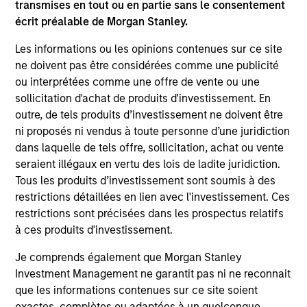
transmises en tout ou en partie sans le consentement
écrit préalable de Morgan Stanley.
Les informations ou les opinions contenues sur ce site
ne doivent pas être considérées comme une publicité
ou interprétées comme une offre de vente ou une
sollicitation d'achat de produits d'investissement. En
ARTICLE
AR
outre, de tels produits d’investissement ne doivent être
ni proposés ni vendus à toute personne d’une juridiction
The MSIM Quantitative Duration
Br
dans laquelle de tels offre, sollicitation, achat ou vente
Strategy Model: A Factor-Based
Se
seraient illégaux en vertu des lois de ladite juridiction.
Approach to Managing Interest Rates
In
Tous les produits d’investissement sont soumis à des
Anton Heese and Matas Vala explore the
Wh
restrictions détaillées en lien avec l'investissement. Ces
Quantitative Duration Strategy Model, one of
wa
restrictions sont précisées dans les prospectus relatifs
the proprietary tools the team uses to enhance
Ma
à ces produits d'investissement.
their investment process, as it helps provide
iss
structure and rigour with identifying and
Je comprends également que Morgan Stanley
processing relevant and important data.
Investment Management ne garantit pas ni ne reconnait
que les informations contenues sur ce site soient
05-AUG-2026
30-
exactes, complètes ou adaptées à un quelconque