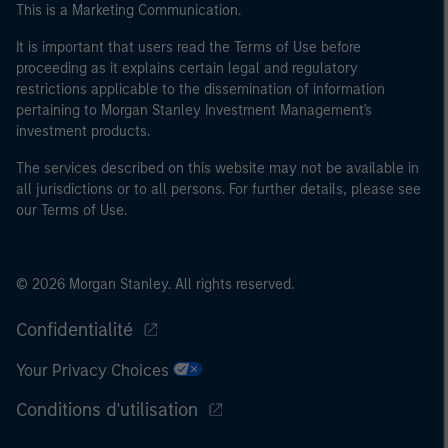
This is a Marketing Communication.
40 millions d'euros ou (iii) 2 millions d'euros de fonds
propres, entité agissant pour son propre compte ; ou (c)
It is important that users read the Terms of Use before
proceeding as it explains certain legal and regulatory
un gouvernement national ou régional, y compris les
restrictions applicable to the dissemination of information
organismes publics qui gèrent de la dette publique au
pertaining to Morgan Stanley Investment Management's
niveau national ou régional, les banques centrales, les
investment products.
institutions internationales et supranationales comme
la Banque Mondiale, le FMI, la BCE, la BEI et d'autres
The services described on this website may not be available in
all jurisdictions or to all persons. For further details, please see
organisations internationales similaires agissant pour
our Terms of Use.
leur propre compte.
Veuillez noter que la notion d’Investisseur professionnel
peut ne pas être définie par l'autorité de réglementation
© 2026 Morgan Stanley. All rights reserved.
de l'État depuis lequel le site web est consulté.
Confidentialité
Your Privacy Choices
Conditions d'utilisation