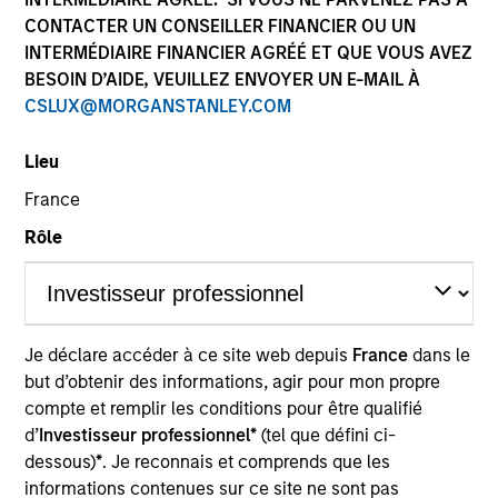
CONTACTER UN CONSEILLER FINANCIER OU UN
INTERMÉDIAIRE FINANCIER AGRÉÉ ET QUE VOUS AVEZ
BESOIN D’AIDE, VEUILLEZ ENVOYER UN E-MAIL À
CSLUX@MORGANSTANLEY.COM
Lieu
France
Rôle
YEARS OF INDUSTRY EXPERIENCE
31
Years
TEAM
Je déclare accéder à ce site web depuis
France
dans le
Mesa West Capital
but d’obtenir des informations, agir pour mon propre
compte et remplir les conditions pour être qualifié
d’
Investisseur professionnel*
(tel que défini ci-
dessous)
*
. Je reconnais et comprends que les
Matthew Cohen is Head of Capital Markets at Mesa
informations contenues sur ce site ne sont pas