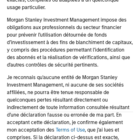
12-MAY-2026
usage particulier.
Morgan Stanley Investment Management impose des
obligations aux professionnels du secteur financier
pour prévenir l’utilisation détournée de fonds
d’investissement à des fins de blanchiment de capitaux,
y compris des procédures permettant l'identification
May not represent all Team Members.
des abonnés et la réalisation de vérifications, ainsi que
The information on this page is for informational
d'autres contrôles de sécurité pertinents.
purposes only. The information contained herein does
not constitute and should not be construed as an
Je reconnais qu'aucune entité de Morgan Stanley
offering of advisory services or an offer to sell or a
Investment Management, ni aucune de ses sociétés
solicitation of an offer to buy any securities in any
jurisdiction in which such offer or solicitation,
affiliées, ne pourra être tenue responsable de
purchase or sale would be unlawful under the
quelconques pertes résultant directement ou
securities, insurance or other laws of such jurisdiction.
indirectement de toute information consultée résultant
d’une déclaration fausse ou erronée de ma part. En
All investing involves risks, including a loss of principal.
acceptant cette déclaration, je confirme également
Please refer to the strategy detail page for important
mon acceptation des
Terms of Use
, que j'ai lues et
information on the strategy, including additional risk
comprises. Si la déclaration ci-dessus est exacte,
considerations.