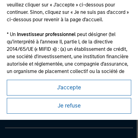
veuillez cliquer sur « J'accepte » ci-dessous pour
continuer. Sinon, cliquez sur « Je ne suis pas d'accord »
ci-dessous pour revenir à la page d'accueil.
* Un
Investisseur professionnel
peut désigner (tel
qu’interprété à l’annexe II, partie I, de la directive
2014/65/UE (« MiFID »)) : (a) un établissement de crédit,
une société d'investissement, une institution financière
autorisée et réglementée, une compagnie d'assurance,
un organisme de placement collectif ou la société de
gestion de cet organisme, un fonds de pension ou la
société de gestion de ce fonds, une société de
J'accepte
Morgan Stanley
négociation de matières premières ou d’instruments
dérivés sur matières premières ou un autre investisseur
Morgan Stanley Careers
Je refuse
institutionnel, qui devra être agréé(e) ou réglementé(e)
pour opérer sur les marchés financiers ; (b) une grande
entité remplissant au moins deux des critères de taille
suivants à l’échelle de la société : (I) un bilan total de
20 millions d'euros, (ii) un chiffre d’affaires net de