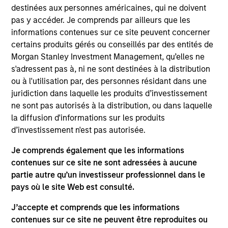
West Capital. Mr. Cohen joined Mesa West in 2011 as
destinées aux personnes américaines, qui ne doivent
the Head of Capital Markets, continues to serve on
pas y accéder. Je comprends par ailleurs que les
both Mesa West’s investment and management
informations contenues sur ce site peuvent concerner
committees and has been a member of the senior
certains produits gérés ou conseillés par des entités de
leadership team since 2013. Mr. Cohen has 30
Morgan Stanley Investment Management, qu’elles ne
years of investing and capital markets experience,
s'adressent pas à, ni ne sont destinées à la distribution
having previously held a senior capital markets
ou à l'utilisation par, des personnes résidant dans une
position at Natixis and originations positions at
juridiction dans laquelle les produits d’investissement
Genworth and Assurant. Mr. Cohen received an MBA
ne sont pas autorisés à la distribution, ou dans laquelle
from NYU’s Stern School of Business as well as a
la diffusion d'informations sur les produits
BBA from the Ross School of Business at the
d’investissement n'est pas autorisée.
University of Michigan.
Je comprends également que les informations
contenues sur ce site ne sont adressées à aucune
partie autre qu’un investisseur professionnel dans le
pays où le site Web est consulté.
Team Insights
J’accepte et comprends que les informations
contenues sur ce site ne peuvent être reproduites ou