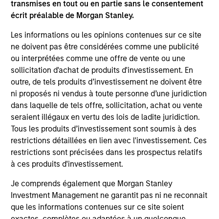
transmises en tout ou en partie sans le consentement
écrit préalable de Morgan Stanley.
Les informations ou les opinions contenues sur ce site
ne doivent pas être considérées comme une publicité
ou interprétées comme une offre de vente ou une
sollicitation d'achat de produits d'investissement. En
outre, de tels produits d’investissement ne doivent être
ARTICLE
ni proposés ni vendus à toute personne d’une juridiction
dans laquelle de tels offre, sollicitation, achat ou vente
Private Real Estate Credit: A Flight to
seraient illégaux en vertu des lois de ladite juridiction.
Quality in Today's Risk Environment
Tous les produits d’investissement sont soumis à des
restrictions détaillées en lien avec l'investissement. Ces
Discover how higher energy costs, inflation
restrictions sont précisées dans les prospectus relatifs
risk, and geopolitical volatility are reshaping
à ces produits d'investissement.
real estate fundamentals—and where private
real estate credit can find opportunity.
Je comprends également que Morgan Stanley
Investment Management ne garantit pas ni ne reconnait
que les informations contenues sur ce site soient
exactes, complètes ou adaptées à un quelconque