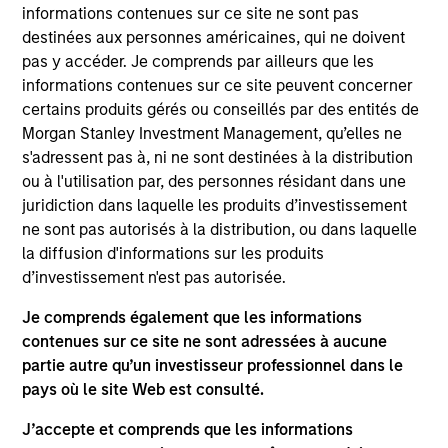
and Senior Portfolio Manager of North Haven
informations contenues sur ce site ne sont pas
Secured Private Credit (“NHSPC”). Mr. Gahr has
destinées aux personnes américaines, qui ne doivent
over 19 years of finance experience across Europe
pas y accéder. Je comprends par ailleurs que les
and North America. Prior to joining Morgan Stanley
informations contenues sur ce site peuvent concerner
in 2017, Mr. Gahr spent 13 years at Credit Suisse
certains produits gérés ou conseillés par des entités de
where he led the Special Situations team within
Morgan Stanley Investment Management, qu’elles ne
Securitised Products Financing. His responsibilities
s'adressent pas à, ni ne sont destinées à la distribution
included originating, structuring and executing
ou à l'utilisation par, des personnes résidant dans une
balance sheet lending opportunities and capital
juridiction dans laquelle les produits d’investissement
markets (ABS/RMBS) business. Prior to moving to
ne sont pas autorisés à la distribution, ou dans laquelle
London in 2012, Mr. Gahr worked at Credit Suisse in
la diffusion d'informations sur les produits
New York, serving in an asset-backed capital
d’investissement n'est pas autorisée.
markets coverage and execution role, focused on
Je comprends également que les informations
the consumer and equipment leasing spaces. Mr.
contenues sur ce site ne sont adressées à aucune
Gahr holds a B.A., cum laude, from Colgate
partie autre qu’un investisseur professionnel dans le
University and an M.B.A. in Finance and Accounting
pays où le site Web est consulté.
from New York University.
J’accepte et comprends que les informations