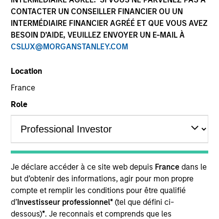
CONTACTER UN CONSEILLER FINANCIER OU UN
INTERMÉDIAIRE FINANCIER AGRÉÉ ET QUE VOUS AVEZ
BESOIN D’AIDE, VEUILLEZ ENVOYER UN E-MAIL À
CSLUX@MORGANSTANLEY.COM
Location
France
Role
YEARS OF INDUSTRY EXPERIENCE
22
Years
TEAM
Je déclare accéder à ce site web depuis
France
dans le
European Real Assets Private Credit Team
but d’obtenir des informations, agir pour mon propre
compte et remplir les conditions pour être qualifié
d’
Investisseur professionnel*
(tel que défini ci-
Matt Gahr is a Managing Director of Morgan Stanley
dessous)
*
. Je reconnais et comprends que les