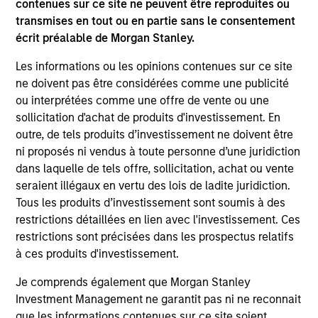
contenues sur ce site ne peuvent être reproduites ou
transmises en tout ou en partie sans le consentement
May not represent all Team Members.
écrit préalable de Morgan Stanley.
The information on this page is for informational
purposes only. The information contained herein does
Les informations ou les opinions contenues sur ce site
not constitute and should not be construed as an
ne doivent pas être considérées comme une publicité
offering of advisory services or an offer to sell or a
ou interprétées comme une offre de vente ou une
solicitation of an offer to buy any securities in any
sollicitation d'achat de produits d'investissement. En
jurisdiction in which such offer or solicitation,
purchase or sale would be unlawful under the
outre, de tels produits d’investissement ne doivent être
securities, insurance or other laws of such jurisdiction.
ni proposés ni vendus à toute personne d’une juridiction
dans laquelle de tels offre, sollicitation, achat ou vente
All investing involves risks, including a loss of principal.
seraient illégaux en vertu des lois de ladite juridiction.
Please refer to the strategy detail page for important
Tous les produits d’investissement sont soumis à des
information on the strategy, including additional risk
restrictions détaillées en lien avec l'investissement. Ces
considerations.
restrictions sont précisées dans les prospectus relatifs
à ces produits d'investissement.
Je comprends également que Morgan Stanley
Investment Management ne garantit pas ni ne reconnait
que les informations contenues sur ce site soient