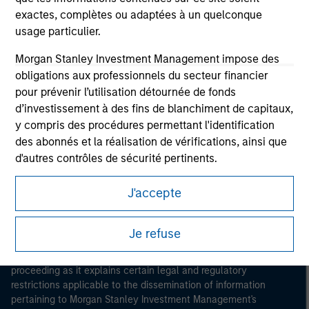
exactes, complètes ou adaptées à un quelconque
usage particulier.
Morgan Stanley Investment Management impose des
obligations aux professionnels du secteur financier
pour prévenir l’utilisation détournée de fonds
d’investissement à des fins de blanchiment de capitaux,
Morgan Stanley
y compris des procédures permettant l'identification
Morgan Stanley Careers
des abonnés et la réalisation de vérifications, ainsi que
d'autres contrôles de sécurité pertinents.
Je reconnais qu'aucune entité de Morgan Stanley
J'accepte
Investment Management, ni aucune de ses sociétés
affiliées, ne pourra être tenue responsable de
This is a Marketing Communication.
Je refuse
quelconques pertes résultant directement ou
indirectement de toute information consultée résultant
It is important that users read the Terms of Use before
d’une déclaration fausse ou erronée de ma part. En
proceeding as it explains certain legal and regulatory
acceptant cette déclaration, je confirme également
restrictions applicable to the dissemination of information
pertaining to Morgan Stanley Investment Management's
mon acceptation des
Terms of Use
, que j'ai lues et