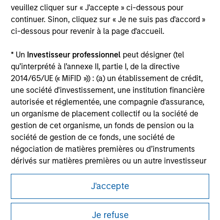
securities, insurance or other laws of such jurisdiction.
veuillez cliquer sur « J'accepte » ci-dessous pour
continuer. Sinon, cliquez sur « Je ne suis pas d'accord »
All investing involves risks, including a loss of principal.
ci-dessous pour revenir à la page d'accueil.
Please refer to the strategy detail page for important
information on the strategy, including additional risk
* Un
Investisseur professionnel
peut désigner (tel
considerations.
qu’interprété à l’annexe II, partie I, de la directive
2014/65/UE (« MiFID »)) : (a) un établissement de crédit,
une société d'investissement, une institution financière
autorisée et réglementée, une compagnie d'assurance,
un organisme de placement collectif ou la société de
gestion de cet organisme, un fonds de pension ou la
société de gestion de ce fonds, une société de
négociation de matières premières ou d’instruments
dérivés sur matières premières ou un autre investisseur
institutionnel, qui devra être agréé(e) ou réglementé(e)
pour opérer sur les marchés financiers ; (b) une grande
J'accepte
entité remplissant au moins deux des critères de taille
Morgan Stanley
suivants à l’échelle de la société : (I) un bilan total de
Je refuse
20 millions d'euros, (ii) un chiffre d’affaires net de