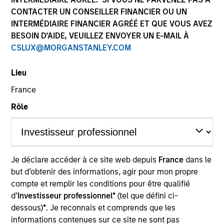
CONTACTER UN CONSEILLER FINANCIER OU UN
INTERMÉDIAIRE FINANCIER AGRÉÉ ET QUE VOUS AVEZ
BESOIN D’AIDE, VEUILLEZ ENVOYER UN E-MAIL À
CSLUX@MORGANSTANLEY.COM
Lieu
France
Rôle
YEARS OF INDUSTRY EXPERIENCE
19
Years
TEAM
Je déclare accéder à ce site web depuis
France
dans le
North America Private Credit
but d’obtenir des informations, agir pour mon propre
compte et remplir les conditions pour être qualifié
d’
Investisseur professionnel*
(tel que défini ci-
dessous)
*
. Je reconnais et comprends que les
Mario Zillner is a Managing Director of Morgan
informations contenues sur ce site ne sont pas