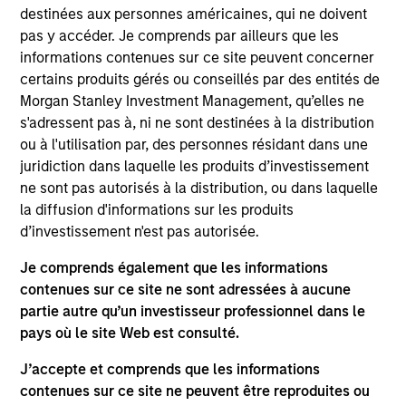
Stanley and is a member of the Morgan Stanley
destinées aux personnes américaines, qui ne doivent
Private Credit team, where he serves on the
pas y accéder. Je comprends par ailleurs que les
Investment Committee and focuses on originating
informations contenues sur ce site peuvent concerner
and underwriting investment opportunities. Mr.
certains produits gérés ou conseillés par des entités de
Zillner joined Morgan Stanley in 2020 and has over
Morgan Stanley Investment Management, qu’elles ne
15 years of relevant industry experience. Prior to
s'adressent pas à, ni ne sont destinées à la distribution
joining Morgan Stanley, Mr. Zillner was a Vice
ou à l'utilisation par, des personnes résidant dans une
President at Antares Capital, responsible for
juridiction dans laquelle les produits d’investissement
originating, structuring, and executing private credit
ne sont pas autorisés à la distribution, ou dans laquelle
investments. Prior to this position, Mr. Zillner
la diffusion d'informations sur les produits
worked in various credit groups at both Antares
d’investissement n'est pas autorisée.
Capital and GE Capital, where he focused on
structuring, portfolio management, and relationship
Je comprends également que les informations
management for private equity sponsored
contenues sur ce site ne sont adressées à aucune
transactions. Mr. Zillner earned a B.A. in Finance
partie autre qu’un investisseur professionnel dans le
from Michigan State University.
pays où le site Web est consulté.
J’accepte et comprends que les informations
contenues sur ce site ne peuvent être reproduites ou