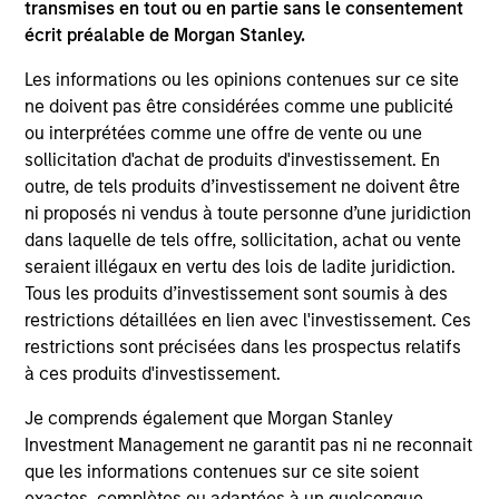
transmises en tout ou en partie sans le consentement
Team Insights
écrit préalable de Morgan Stanley.
Les informations ou les opinions contenues sur ce site
ne doivent pas être considérées comme une publicité
ou interprétées comme une offre de vente ou une
sollicitation d'achat de produits d'investissement. En
outre, de tels produits d’investissement ne doivent être
ni proposés ni vendus à toute personne d’une juridiction
dans laquelle de tels offre, sollicitation, achat ou vente
seraient illégaux en vertu des lois de ladite juridiction.
Tous les produits d’investissement sont soumis à des
ARTICLE
AL
restrictions détaillées en lien avec l'investissement. Ces
restrictions sont précisées dans les prospectus relatifs
Private Credit Market Monitor - Q2
Pr
à ces produits d'investissement.
2026
We
Je comprends également que Morgan Stanley
Timely insights on the private credit landscape,
be
Investment Management ne garantit pas ni ne reconnait
exploring the trends, market developments,
cr
que les informations contenues sur ce site soient
and investment considerations shaping the
fi
exactes, complètes ou adaptées à un quelconque