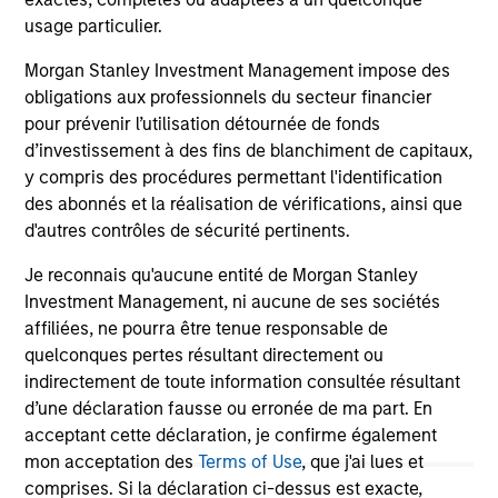
asset class.
cyc
usage particulier.
Morgan Stanley Investment Management impose des
obligations aux professionnels du secteur financier
04-AUG-2026
16-
pour prévenir l’utilisation détournée de fonds
d’investissement à des fins de blanchiment de capitaux,
y compris des procédures permettant l'identification
des abonnés et la réalisation de vérifications, ainsi que
d'autres contrôles de sécurité pertinents.
Je reconnais qu'aucune entité de Morgan Stanley
Investment Management, ni aucune de ses sociétés
May not represent all Team Members.
affiliées, ne pourra être tenue responsable de
The information on this page is for informational
quelconques pertes résultant directement ou
purposes only. The information contained herein does
indirectement de toute information consultée résultant
not constitute and should not be construed as an
d’une déclaration fausse ou erronée de ma part. En
offering of advisory services or an offer to sell or a
acceptant cette déclaration, je confirme également
solicitation of an offer to buy any securities in any
jurisdiction in which such offer or solicitation,
mon acceptation des
Terms of Use
, que j'ai lues et
purchase or sale would be unlawful under the
comprises. Si la déclaration ci-dessus est exacte,