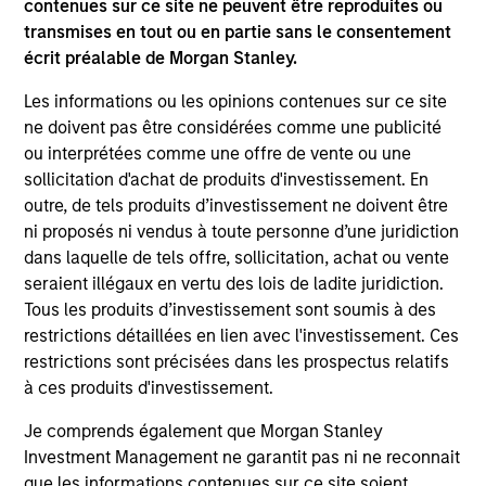
contenues sur ce site ne peuvent être reproduites ou
transmises en tout ou en partie sans le consentement
écrit préalable de Morgan Stanley.
Les informations ou les opinions contenues sur ce site
ne doivent pas être considérées comme une publicité
ou interprétées comme une offre de vente ou une
sollicitation d'achat de produits d'investissement. En
outre, de tels produits d’investissement ne doivent être
ni proposés ni vendus à toute personne d’une juridiction
dans laquelle de tels offre, sollicitation, achat ou vente
PRESS RELEASE
AL
seraient illégaux en vertu des lois de ladite juridiction.
Morgan Stanley Infrastructure
In
Tous les produits d’investissement sont soumis à des
Partners to Acquire Epic Energy
restrictions détaillées en lien avec l'investissement. Ces
We 
restrictions sont précisées dans les prospectus relatifs
Morgan Stanley Investment Management,
re
à ces produits d'investissement.
through investment funds managed by Morgan
In 
Stanley Infrastructure Partners (MSIP), its
cen
Je comprends également que Morgan Stanley
private infrastructure investment platform,
la
Investment Management ne garantit pas ni ne reconnait
today announced that it has agreed to acquire
lat
que les informations contenues sur ce site soient