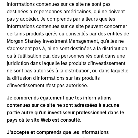
Marieke Schoningh is an Executive Director and
informations contenues sur ce site ne sont pas
Operating Partner focused on Asset Management
destinées aux personnes américaines, qui ne doivent
with more than 30 years of relevant industry,
pas y accéder. Je comprends par ailleurs que les
strategy development, and operational
informations contenues sur ce site peuvent concerner
improvement expertise. Prior to joining MSIP,
certains produits gérés ou conseillés par des entités de
Marieke was the COO of ProRail, the Dutch Railway
Morgan Stanley Investment Management, qu’elles ne
Infrastructure manager and traffic operator. Prior to
s'adressent pas à, ni ne sont destinées à la distribution
that she held COO roles at SHV Energy, a global
ou à l'utilisation par, des personnes résidant dans une
distributor of off-grid energy mainly LPG, LNG, and
juridiction dans laquelle les produits d’investissement
sustainable fuels, and at DSM Sinochem
ne sont pas autorisés à la distribution, ou dans laquelle
Pharmaceuticals, a leading manufacturer of active
la diffusion d'informations sur les produits
pharmaceutical ingredients. Marieke holds an MBA
d’investissement n'est pas autorisée.
from INSEAD and a Master’s degree in Economics
Je comprends également que les informations
from Erasmus University Rotterdam.
contenues sur ce site ne sont adressées à aucune
partie autre qu’un investisseur professionnel dans le
pays où le site Web est consulté.
Team Insights
J’accepte et comprends que les informations