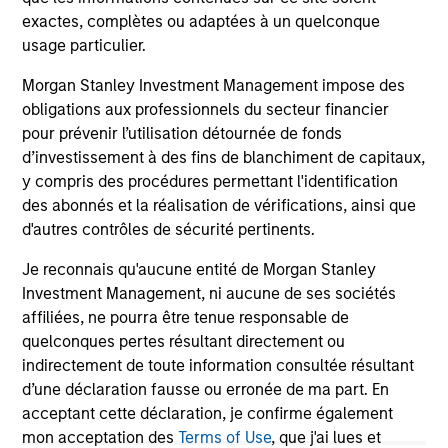
Epic Energy, an Australian gas pipeline
ex
exactes, complètes ou adaptées à un quelconque
operator. The transaction is expected to close
inf
usage particulier.
in the second half of 2026, subject to
27-JUL-2026
16-
customary regulatory approvals.
Morgan Stanley Investment Management impose des
obligations aux professionnels du secteur financier
pour prévenir l’utilisation détournée de fonds
d’investissement à des fins de blanchiment de capitaux,
y compris des procédures permettant l'identification
des abonnés et la réalisation de vérifications, ainsi que
d'autres contrôles de sécurité pertinents.
Je reconnais qu'aucune entité de Morgan Stanley
May not represent all Team Members.
Investment Management, ni aucune de ses sociétés
affiliées, ne pourra être tenue responsable de
The information on this page is for informational
quelconques pertes résultant directement ou
purposes only. The information contained herein does
not constitute and should not be construed as an
indirectement de toute information consultée résultant
offering of advisory services or an offer to sell or a
d’une déclaration fausse ou erronée de ma part. En
solicitation of an offer to buy any securities in any
acceptant cette déclaration, je confirme également
jurisdiction in which such offer or solicitation,
mon acceptation des
Terms of Use
, que j'ai lues et
purchase or sale would be unlawful under the