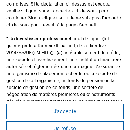
securities, insurance or other laws of such jurisdiction.
comprises. Si la déclaration ci-dessus est exacte,
veuillez cliquer sur « J'accepte » ci-dessous pour
All investing involves risks, including a loss of principal.
continuer. Sinon, cliquez sur « Je ne suis pas d'accord »
ci-dessous pour revenir à la page d'accueil.
Please refer to the strategy detail page for important
information on the strategy, including additional risk
considerations.
* Un
Investisseur professionnel
peut désigner (tel
qu’interprété à l’annexe II, partie I, de la directive
2014/65/UE (« MiFID »)) : (a) un établissement de crédit,
une société d'investissement, une institution financière
autorisée et réglementée, une compagnie d'assurance,
un organisme de placement collectif ou la société de
gestion de cet organisme, un fonds de pension ou la
société de gestion de ce fonds, une société de
négociation de matières premières ou d’instruments
dérivés sur matières premières ou un autre investisseur
institutionnel, qui devra être agréé(e) ou réglementé(e)
J'accepte
pour opérer sur les marchés financiers ; (b) une grande
Morgan Stanley
entité remplissant au moins deux des critères de taille
Je refuse
suivants à l’échelle de la société : (I) un bilan total de