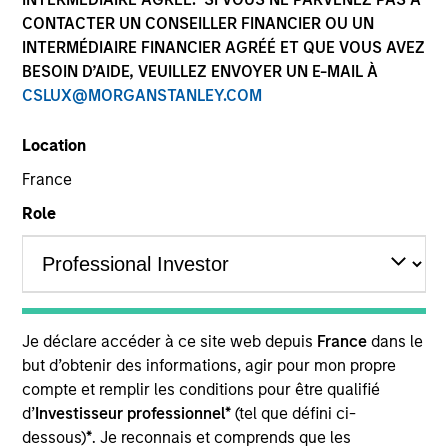
CONTACTER UN CONSEILLER FINANCIER OU UN
INTERMÉDIAIRE FINANCIER AGRÉÉ ET QUE VOUS AVEZ
BESOIN D’AIDE, VEUILLEZ ENVOYER UN E-MAIL À
CSLUX@MORGANSTANLEY.COM
Location
France
Role
YEARS OF INDUSTRY EXPERIENCE
38
Years
TEAM
Je déclare accéder à ce site web depuis
France
dans le
but d’obtenir des informations, agir pour mon propre
Morgan Stanley Infrastructure Partners
compte et remplir les conditions pour être qualifié
d’
Investisseur professionnel*
(tel que défini ci-
dessous)
*
. Je reconnais et comprends que les