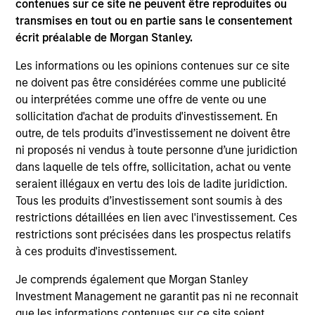
contenues sur ce site ne peuvent être reproduites ou
to-replicate intangible assets, high returns
transmises en tout ou en partie sans le consentement
on operating capital employed and strong
écrit préalable de Morgan Stanley.
free cash flow generation. Designed for
investors who seek capital growth, earnings
Les informations ou les opinions contenues sur ce site
resilience and reduced downside
ne doivent pas être considérées comme une publicité
ou interprétées comme une offre de vente ou une
participation.
sollicitation d'achat de produits d'investissement. En
outre, de tels produits d’investissement ne doivent être
ni proposés ni vendus à toute personne d’une juridiction
Global Quality Strategy
dans laquelle de tels offre, sollicitation, achat ou vente
Invests in high quality resilient companies
seraient illégaux en vertu des lois de ladite juridiction.
with strong management, high returns on
Tous les produits d’investissement sont soumis à des
capital, and strong free-cash-flow
restrictions détaillées en lien avec l'investissement. Ces
generation.
restrictions sont précisées dans les prospectus relatifs
à ces produits d'investissement.
International Equity Strategy
Je comprends également que Morgan Stanley
Seeks to maintain a diversified portfolio of
Investment Management ne garantit pas ni ne reconnait
companies that are primarily domiciled
que les informations contenues sur ce site soient