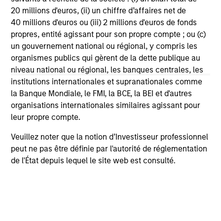
20 millions d'euros, (ii) un chiffre d’affaires net de
40 millions d'euros ou (iii) 2 millions d'euros de fonds
propres, entité agissant pour son propre compte ; ou (c)
un gouvernement national ou régional, y compris les
organismes publics qui gèrent de la dette publique au
niveau national ou régional, les banques centrales, les
GLOBAL EQUITY OBSERVER
GL
institutions internationales et supranationales comme
la Banque Mondiale, le FMI, la BCE, la BEI et d'autres
Exchanges: the quiet infrastructure
Pl
organisations internationales similaires agissant pour
behind modern markets
di
leur propre compte.
Morgan Stanley’s International Equity team
L’é
Veuillez noter que la notion d’Investisseur professionnel
discusses how exchanges have evolved into
rev
peut ne pas être définie par l'autorité de réglementation
critical financial infrastructure, with resilient
bou
de l'État depuis lequel le site web est consulté.
revenues and growing roles in data, clearing
cri
and market activity.
par
do
fo
08-JUL-2026
08-