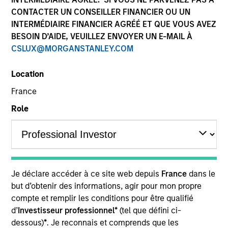
CONTACTER UN CONSEILLER FINANCIER OU UN
INTERMÉDIAIRE FINANCIER AGRÉÉ ET QUE VOUS AVEZ
BESOIN D’AIDE, VEUILLEZ ENVOYER UN E-MAIL À
CSLUX@MORGANSTANLEY.COM
Location
France
Role
YEARS OF INDUSTRY EXPERIENCE
34
Years
TEAM
Je déclare accéder à ce site web depuis
France
dans le
International Equity Team
but d’obtenir des informations, agir pour mon propre
compte et remplir les conditions pour être qualifié
d’
Investisseur professionnel*
(tel que défini ci-
William is a portfolio manager and Head of the
dessous)
*
. Je reconnais et comprends que les