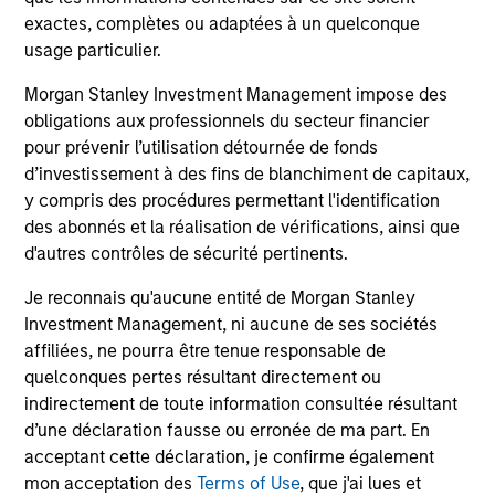
exactes, complètes ou adaptées à un quelconque
outside of the U.S.
usage particulier.
Morgan Stanley Investment Management impose des
Global Franchise Equity Income Strategy
obligations aux professionnels du secteur financier
Invests in high quality global businesses,
pour prévenir l’utilisation détournée de fonds
characterized by hard-to-replicate
d’investissement à des fins de blanchiment de capitaux,
intangible assets, high returns on operating
y compris des procédures permettant l'identification
capital employed and strong free cash flow
des abonnés et la réalisation de vérifications, ainsi que
generation.
d'autres contrôles de sécurité pertinents.
Je reconnais qu'aucune entité de Morgan Stanley
Investment Management, ni aucune de ses sociétés
Global Quality Select Strategy
affiliées, ne pourra être tenue responsable de
quelconques pertes résultant directement ou
Invests in 25-50 high quality global
indirectement de toute information consultée résultant
businesses, characterized by hard-to-
d’une déclaration fausse ou erronée de ma part. En
replicate intangible assets, high returns on
acceptant cette déclaration, je confirme également
operating capital employed and strong free
mon acceptation des
Terms of Use
, que j'ai lues et
cash flow generation. Designed for investors