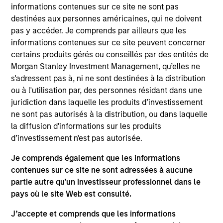
International Equity team, based in London. He
informations contenues sur ce site ne sont pas
joined Morgan Stanley in 1994 and has 33 years of
destinées aux personnes américaines, qui ne doivent
investment experience. Prior to joining the firm, he
pas y accéder. Je comprends par ailleurs que les
worked at Credit Suisse First Boston’s Corporate
informations contenues sur ce site peuvent concerner
Finance Group and was a management consultant
certains produits gérés ou conseillés par des entités de
with Arthur D. Little. William holds a B.A. in Modern
Morgan Stanley Investment Management, qu’elles ne
History from Keble College, Oxford. He is a
s'adressent pas à, ni ne sont destinées à la distribution
longstanding sponsor of the creative arts, including
ou à l'utilisation par, des personnes résidant dans une
Glyndebourne Opera.
juridiction dans laquelle les produits d’investissement
ne sont pas autorisés à la distribution, ou dans laquelle
la diffusion d'informations sur les produits
d’investissement n'est pas autorisée.
International Equity Team
Je comprends également que les informations
contenues sur ce site ne sont adressées à aucune
partie autre qu’un investisseur professionnel dans le
Global Franchise Strategy
pays où le site Web est consulté.
Concentrated portfolio of 20-40 high quality
global businesses, characterized by hard-
J’accepte et comprends que les informations