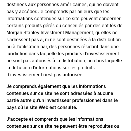
the Head of the Eaton Vance Equity Trade
destinées aux personnes américaines, qui ne doivent
Implementation team. He is responsible for
pas y accéder. Je comprends par ailleurs que les
implementing trades for various equity funds in
informations contenues sur ce site peuvent concerner
accordance with instructions provided by portfolio
certains produits gérés ou conseillés par des entités de
managers, acting as a liaison between the equity
Morgan Stanley Investment Management, qu’elles ne
department, operations and the trading desk, and
s'adressent pas à, ni ne sont destinées à la distribution
supporting the team in generating cash, dividend,
ou à l'utilisation par, des personnes résidant dans une
tax and holdings reports. He joined Eaton Vance in
juridiction dans laquelle les produits d’investissement
2014. Morgan Stanley acquired Eaton Vance in
ne sont pas autorisés à la distribution, ou dans laquelle
March 2021. Lee began his career in the investment
la diffusion d'informations sur les produits
management industry in 2011. Previously, he was a
d’investissement n'est pas autorisée.
senior investment operations specialist at Eaton
Vance. Before joining Eaton Vance, he was an
Je comprends également que les informations
account administrator at The Bank of New York
contenues sur ce site ne sont adressées à aucune
Mellon and was affiliated with State Street Bank
partie autre qu’un investisseur professionnel dans le
and Trust. Lee earned a B.S. from the State
pays où le site Web est consulté.
University of New York at New Paltz and an MBA
J’accepte et comprends que les informations
from Suffolk University.
contenues sur ce site ne peuvent être reproduites ou