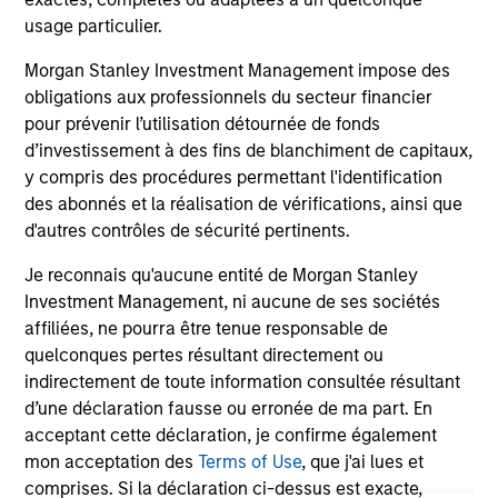
broader shift in today’s market: the traditional
usage particulier.
lines between Growth and Value are becoming
less distinct. Learn what Eaton Vance
Morgan Stanley Investment Management impose des
investment teams think that means for
obligations aux professionnels du secteur financier
portfolio construction, diversification and
pour prévenir l’utilisation détournée de fonds
where they see opportunities for active
d’investissement à des fins de blanchiment de capitaux,
investors.
03-AUG-2026
14-
y compris des procédures permettant l'identification
des abonnés et la réalisation de vérifications, ainsi que
d'autres contrôles de sécurité pertinents.
Je reconnais qu'aucune entité de Morgan Stanley
Investment Management, ni aucune de ses sociétés
affiliées, ne pourra être tenue responsable de
quelconques pertes résultant directement ou
May not represent all Team Members.
indirectement de toute information consultée résultant
The information on this page is for informational
d’une déclaration fausse ou erronée de ma part. En
purposes only. The information contained herein does
acceptant cette déclaration, je confirme également
not constitute and should not be construed as an
mon acceptation des
Terms of Use
, que j'ai lues et
offering of advisory services or an offer to sell or a
comprises. Si la déclaration ci-dessus est exacte,
solicitation of an offer to buy any securities in any