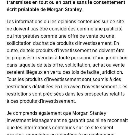
transmises en tout ou en partie sans le consentement
écrit préalable de Morgan Stanley.
Team Insights
Les informations ou les opinions contenues sur ce site
ne doivent pas être considérées comme une publicité
ou interprétées comme une offre de vente ou une
sollicitation d'achat de produits d'investissement. En
outre, de tels produits d’investissement ne doivent être
ni proposés ni vendus à toute personne d’une juridiction
dans laquelle de tels offre, sollicitation, achat ou vente
seraient illégaux en vertu des lois de ladite juridiction.
Tous les produits d’investissement sont soumis à des
restrictions détaillées en lien avec l'investissement. Ces
restrictions sont précisées dans les prospectus relatifs
ARTICLE
AR
à ces produits d'investissement.
2026 Russell Reconstitution: A New
Eq
Je comprends également que Morgan Stanley
Lens on Growth, Value and Active
Investment Management ne garantit pas ni ne reconnait
Ov
Management
que les informations contenues sur ce site soient
The 2026 Russell Reconstitution highlights a
eq
exactes, complètes ou adaptées à un quelconque