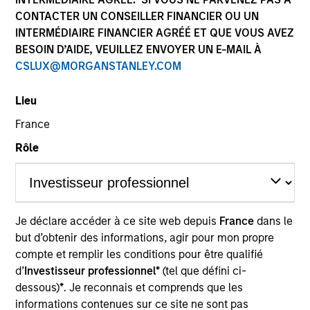
CONTACTER UN CONSEILLER FINANCIER OU UN
INTERMÉDIAIRE FINANCIER AGRÉÉ ET QUE VOUS AVEZ
BESOIN D’AIDE, VEUILLEZ ENVOYER UN E-MAIL À
CSLUX@MORGANSTANLEY.COM
Lieu
France
Rôle
YEARS OF INDUSTRY EXPERIENCE
15
Years
TEAM
Je déclare accéder à ce site web depuis
France
dans le
Eaton Vance Equity Team
but d’obtenir des informations, agir pour mon propre
compte et remplir les conditions pour être qualifié
d’
Investisseur professionnel*
(tel que défini ci-
dessous)
*
. Je reconnais et comprends que les
Lee is an Executive Director of Morgan Stanley and
informations contenues sur ce site ne sont pas