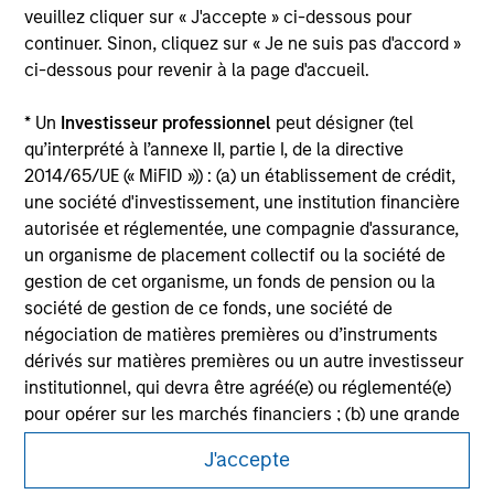
jurisdiction in which such offer or solicitation,
veuillez cliquer sur « J'accepte » ci-dessous pour
purchase or sale would be unlawful under the
continuer. Sinon, cliquez sur « Je ne suis pas d'accord »
securities, insurance or other laws of such jurisdiction.
ci-dessous pour revenir à la page d'accueil.
All investing involves risks, including a loss of principal.
* Un
Investisseur professionnel
peut désigner (tel
Please refer to the strategy detail page for important
qu’interprété à l’annexe II, partie I, de la directive
information on the strategy, including additional risk
2014/65/UE (« MiFID »)) : (a) un établissement de crédit,
considerations.
une société d'investissement, une institution financière
autorisée et réglementée, une compagnie d'assurance,
un organisme de placement collectif ou la société de
gestion de cet organisme, un fonds de pension ou la
société de gestion de ce fonds, une société de
négociation de matières premières ou d’instruments
dérivés sur matières premières ou un autre investisseur
institutionnel, qui devra être agréé(e) ou réglementé(e)
pour opérer sur les marchés financiers ; (b) une grande
entité remplissant au moins deux des critères de taille
J'accepte
suivants à l’échelle de la société : (I) un bilan total de
20 millions d'euros, (ii) un chiffre d’affaires net de