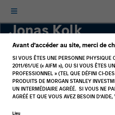
Jonas Kolk
Avant d’accéder au site, merci de ch
Chief Investment Officer of Global Liquidity
SI VOUS ÊTES UNE PERSONNE PHYSIQUE C
2011/61/UE (« AIFM »), OU SI VOUS ÊTES 
PROFESSIONNEL » (TEL QUE DÉFINI CI-DE
PRODUITS DE MORGAN STANLEY INVESTM
UN INTERMÉDIAIRE AGRÉÉ. SI VOUS NE P
AGRÉÉ ET QUE VOUS AVEZ BESOIN D’AIDE,
Lieu