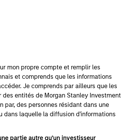
our mon propre compte et remplir les
 Stanley in 2004 and has 33
onnais et comprends que les informations
AIG Capital Markets and Chase
accéder. Je comprends par ailleurs que les
 B.S. in finance from the State
ar des entités de Morgan Stanley Investment
ness.
ion par, des personnes résidant dans une
u dans laquelle la diffusion d'informations
onstitute and should not be construed as an
e partie autre qu’un investisseur