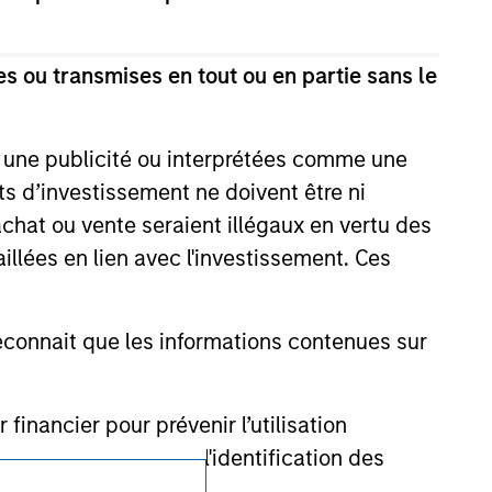
ction in which such offer or solicitation,
s ou transmises en tout ou en partie sans le
nsiderations.
e une publicité ou interprétées comme une
its d’investissement ne doivent être ni
 achat ou vente seraient illégaux en vertu des
aillées en lien avec l'investissement. Ces
onnait que les informations contenues sur
nancier pour prévenir l’utilisation
cédures permettant l'identification des