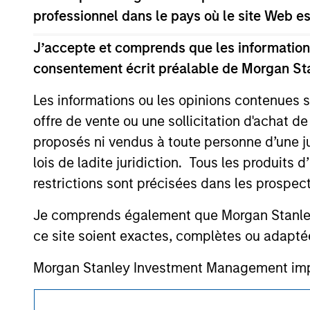
offering of advisory services or an offer to sell 
professionnel dans le pays où le site Web es
purchase or sale would be unlawful under the se
All investing involves risks, including a loss of 
J’accepte et comprends que les informations
consentement écrit préalable de Morgan St
Please refer to the strategy detail page for imp
Les informations ou les opinions contenues 
offre de vente ou une sollicitation d'achat de
proposés ni vendus à toute personne d’une juri
Morgan Stan
lois de ladite juridiction. Tous les produits 
restrictions sont précisées dans les prospec
Morgan Stan
Je comprends également que Morgan Stanley 
ce site soient exactes, complètes ou adapté
Morgan Stanley Investment Management impose
détournée de fonds d’investissement à des f
abonnés et la réalisation de vérifications, ai