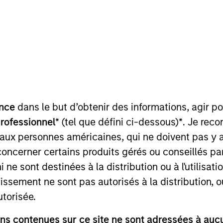
TEAM
Global Liquidity
Solutions
nce
dans le but d’obtenir des informations, agir p
ement for the Global Liquidity team. He joined Morgan
professionnel*
(tel que défini ci-dessous)
*
. Je rec
joining the firm, he was a senior portfolio manager at 
 aux personnes américaines, qui ne doivent pas y 
er at Metropolitan Life Insurance Co. Jonas received a
concerner certains produits gérés ou conseillés p
B.A. from Fordham University's Graduate School of Busi
 ne sont destinées à la distribution ou à l'utilisat
tissement ne sont pas autorisés à la distribution, o
utorisée.
nal purposes only. The information contained herein does not c
s contenues sur ce site ne sont adressées à aucun