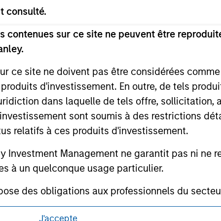
or a solicitation of an offer to buy any securities in any jurisdi
t consulté.
curities, insurance or other laws of such jurisdiction.
principal.
 contenues sur ce site ne peuvent être reproduite
anley.
ortant information on the strategy, including additional risk co
sur ce site ne doivent pas être considérées comm
 produits d'investissement. En outre, de tels produ
diction dans laquelle de tels offre, sollicitation,
ley
d’investissement sont soumis à des restrictions dét
tus relatifs à ces produits d'investissement.
ley Careers
Investment Management ne garantit pas ni ne rec
es à un quelconque usage particulier.
 des obligations aux professionnels du secteur fi
ins de blanchiment de capitaux, y compris des pro
J'accepte
nsi que d'autres contrôles de sécurité pertinents.