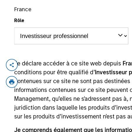
France
Rôle
YEARS OF INDUSTRY EXPERIENCE
35
Years
Je déclare accéder à ce site web depuis
Fra
Jonas is CIO and Head of Portfolio Manag
conditions pour être qualifié d’
Investisseur 
years of investment experience. Prior to 
contenues sur ce site ne sont pas destinées
Asset Management and a money market trad
informations contenues sur ce site peuvent 
University of New York, Albany and an M.
Management, qu’elles ne s'adressent pas à, ni
juridiction dans laquelle les produits d’inves
sur les produits d’investissement n'est pas a
May not represent all Team Members.
The information on this page is for informatio
Je comprends également que les information