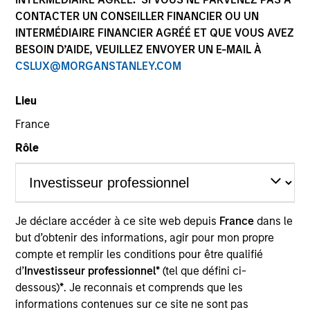
CONTACTER UN CONSEILLER FINANCIER OU UN
INTERMÉDIAIRE FINANCIER AGRÉÉ ET QUE VOUS AVEZ
BESOIN D’AIDE, VEUILLEZ ENVOYER UN E-MAIL À
CSLUX@MORGANSTANLEY.COM
Lieu
France
Rôle
YEARS OF INDUSTRY EXPERIENCE
15
Years
TEAM
Je déclare accéder à ce site web depuis
France
dans le
Global Liquidity Solutions
but d’obtenir des informations, agir pour mon propre
compte et remplir les conditions pour être qualifié
d’
Investisseur professionnel*
(tel que défini ci-
dessous)
*
. Je reconnais et comprends que les
Kendal Cehanowicz is a Portfolio Manager on the
informations contenues sur ce site ne sont pas