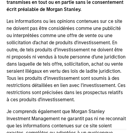
jurisdiction in which such offer or solicitation,
transmises en tout ou en partie sans le consentement
purchase or sale would be unlawful under the
écrit préalable de Morgan Stanley.
securities, insurance or other laws of such jurisdiction.
Les informations ou les opinions contenues sur ce site
All investing involves risks, including a loss of principal.
ne doivent pas être considérées comme une publicité
Please refer to the strategy detail page for important
ou interprétées comme une offre de vente ou une
information on the strategy, including additional risk
sollicitation d'achat de produits d'investissement. En
considerations.
outre, de tels produits d’investissement ne doivent être
ni proposés ni vendus à toute personne d’une juridiction
dans laquelle de tels offre, sollicitation, achat ou vente
seraient illégaux en vertu des lois de ladite juridiction.
Tous les produits d’investissement sont soumis à des
restrictions détaillées en lien avec l'investissement. Ces
restrictions sont précisées dans les prospectus relatifs
à ces produits d'investissement.
Je comprends également que Morgan Stanley
Investment Management ne garantit pas ni ne reconnait
que les informations contenues sur ce site soient
Morgan Stanley
exactes, complètes ou adaptées à un quelconque