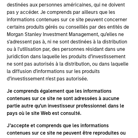
Global Liquidity team. Prior to joining Morgan
destinées aux personnes américaines, qui ne doivent
Stanley, Kendal was a Director & Senior Rates
pas y accéder. Je comprends par ailleurs que les
Trader at BlackRock. Kendal primarily traded within
informations contenues sur ce site peuvent concerner
the firm’s Fundamental Fixed Income platform,
certains produits gérés ou conseillés par des entités de
specializing in Treasuries, Inflation/Inflation
Morgan Stanley Investment Management, qu’elles ne
Derivatives, SSAs, and Interest Rate Swaps. He
s'adressent pas à, ni ne sont destinées à la distribution
began his career at BlackRock in 2011 after
ou à l'utilisation par, des personnes résidant dans une
graduating from Bryant University. He is a CFA
juridiction dans laquelle les produits d’investissement
Charterholder and holds the Series 7 and Series 63
ne sont pas autorisés à la distribution, ou dans laquelle
designations.
la diffusion d'informations sur les produits
d’investissement n'est pas autorisée.
Je comprends également que les informations
May not represent all Team Members.
contenues sur ce site ne sont adressées à aucune
partie autre qu’un investisseur professionnel dans le
The information on this page is for informational
pays où le site Web est consulté.
purposes only. The information contained herein does
not constitute and should not be construed as an
J’accepte et comprends que les informations
offering of advisory services or an offer to sell or a
solicitation of an offer to buy any securities in any
contenues sur ce site ne peuvent être reproduites ou