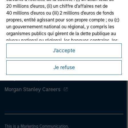
20 millions d'euros, (ii) un chiffre d’affaires net de
40 millions d'euros ou (iii) 2 millions d'euros de fonds
propres, entité agissant pour son propre compte ; ou (c)
un gouvernement national ou régional, y compris les
organismes publics qui gèrent de la dette publique au
niveau national ou régional, les banques centrales, les
institutions internationales et supranationales comme
J'accepte
la Banque Mondiale, le FMI, la BCE, la BEI et d'autres
organisations internationales similaires agissant pour
Je refuse
leur propre compte.
Morgan Stanley
Veuillez noter que la notion d’Investisseur professionnel
peut ne pas être définie par l'autorité de réglementation
Morgan Stanley Careers
de l'État depuis lequel le site web est consulté.
This is a Marketing Communication.