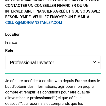
CONTACTER UN CONSEILLER FINANCIER OU UN
INTERMÉDIAIRE FINANCIER AGRÉÉ ET QUE VOUS AVEZ
BESOIN D’AIDE, VEUILLEZ ENVOYER UN E-MAIL À
CSLUX@MORGANSTANLEY.COM
Location
France
Role
YEARS OF INDUSTRY EXPERIENCE
27
Years
TEAM
Je déclare accéder à ce site web depuis
France
dans le
Emerging Markets Equity Team
but d’obtenir des informations, agir pour mon propre
compte et remplir les conditions pour être qualifié
d’
Investisseur professionnel*
(tel que défini ci-
Jitania is Deputy CIO of the Solutions and Multi-
dessous)
*
. Je reconnais et comprends que les