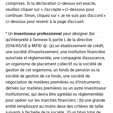
comprises. Si la déclaration ci-dessus est exacte,
veuillez cliquer sur « J'accepte » ci-dessous pour
continuer. Sinon, cliquez sur « Je ne suis pas d'accord »
ci-dessous pour revenir à la page d'accueil.
* Un
Investisseur professionnel
peut désigner (tel
May not represent all Team Members.
qu’interprété à l’annexe II, partie I, de la directive
2014/65/UE (« MiFID »)) : (a) un établissement de crédit,
The information on this page is for informational
purposes only. The information contained herein does
une société d'investissement, une institution financière
not constitute and should not be construed as an
autorisée et réglementée, une compagnie d'assurance,
offering of advisory services or an offer to sell or a
un organisme de placement collectif ou la société de
solicitation of an offer to buy any securities in any
gestion de cet organisme, un fonds de pension ou la
jurisdiction in which such offer or solicitation,
purchase or sale would be unlawful under the
société de gestion de ce fonds, une société de
securities, insurance or other laws of such jurisdiction.
négociation de matières premières ou d’instruments
dérivés sur matières premières ou un autre investisseur
All investing involves risks, including a loss of principal.
institutionnel, qui devra être agréé(e) ou réglementé(e)
Please refer to the strategy detail page for important
pour opérer sur les marchés financiers ; (b) une grande
information on the strategy, including additional risk
entité remplissant au moins deux des critères de taille
considerations.
suivants à l’échelle de la société : (I) un bilan total de