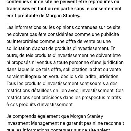
contenues sur ce site ne peuvent être reproduites ou
transmises en tout ou en partie sans le consentement
écrit préalable de Morgan Stanley.
Les informations ou les opinions contenues sur ce site
Emerging Markets Equity Team
ne doivent pas être considérées comme une publicité
ou interprétées comme une offre de vente ou une
sollicitation d'achat de produits d'investissement. En
Passport Overseas Equity Strategy
outre, de tels produits d’investissement ne doivent être
Core, integrated approach to global equity
ni proposés ni vendus à toute personne d’une juridiction
investing through country/currency,
dans laquelle de tels offre, sollicitation, achat ou vente
sector/thematic and stock decisions.
seraient illégaux en vertu des lois de ladite juridiction.
Tous les produits d’investissement sont soumis à des
restrictions détaillées en lien avec l'investissement. Ces
Team Insights
restrictions sont précisées dans les prospectus relatifs
à ces produits d'investissement.
Je comprends également que Morgan Stanley
Investment Management ne garantit pas ni ne reconnait
que les informations contenues sur ce site soient