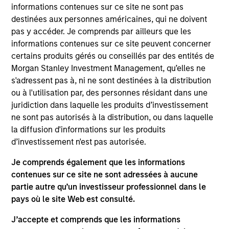
Asset Group, Lead Portfolio Manager for the
informations contenues sur ce site ne sont pas
Passport Equity Strategies and Head of Macro and
destinées aux personnes américaines, qui ne doivent
Thematic Research for the Emerging Markets Equity
pas y accéder. Je comprends par ailleurs que les
team at Morgan Stanley. She joined Morgan Stanley
informations contenues sur ce site peuvent concerner
in 2006 and has 27 years of investment experience
certains produits gérés ou conseillés par des entités de
in global macro economics, country and market
Morgan Stanley Investment Management, qu’elles ne
analytics, currency, thematic and equity
s'adressent pas à, ni ne sont destinées à la distribution
investments. In 2021 Jitania was named in
ou à l'utilisation par, des personnes résidant dans une
Citywire’s Top 20 female portfolio managers in the
juridiction dans laquelle les produits d’investissement
US. Prior to joining the firm, Jitania was an
ne sont pas autorisés à la distribution, ou dans laquelle
associate Vice President in private banking at ABN
la diffusion d'informations sur les produits
Amro (Royal Bank of Scotland). Jitania began her
d’investissement n'est pas autorisée.
career in India at First Global Securities in Indian
Je comprends également que les informations
equities and then joined the securities broking and
contenues sur ce site ne sont adressées à aucune
investment banking at Kotak Securities in equity
partie autre qu’un investisseur professionnel dans le
research and sales. She holds a Bachelor of
pays où le site Web est consulté.
Commerce degree in advanced financial and
management accounting and an M.M.S. in finance,
J’accepte et comprends que les informations
both from the University of Mumbai.