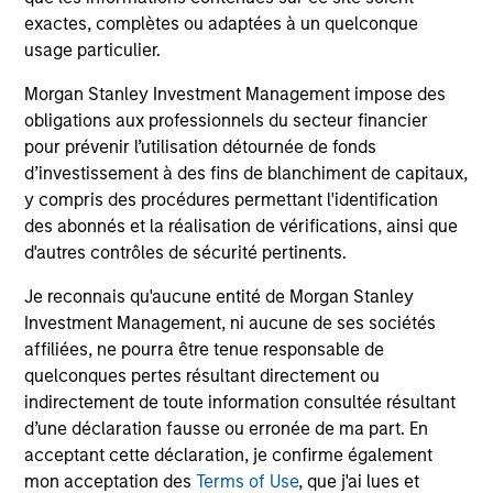
exactes, complètes ou adaptées à un quelconque
usage particulier.
Morgan Stanley Investment Management impose des
obligations aux professionnels du secteur financier
pour prévenir l’utilisation détournée de fonds
BIG PICTURE
BI
d’investissement à des fins de blanchiment de capitaux,
y compris des procédures permettant l'identification
Video: Ten Investment Truths About
Bi
des abonnés et la réalisation de vérifications, ainsi que
Artificial Intelligence
Te
d'autres contrôles de sécurité pertinents.
In this
Big Picture video,
Jitania Kandhari
Thr
Je reconnais qu'aucune entité de Morgan Stanley
covers ten investment truths about AI: from the
top
Investment Management, ni aucune de ses sociétés
extraordinary speed of the infrastructure
of 
affiliées, ne pourra être tenue responsable de
buildout, to the rise of autonomous agents, to
inv
quelconques pertes résultant directement ou
the two competing architectures that will
co
indirectement de toute information consultée résultant
shape the geopolitical order for decades.
pre
d’une déclaration fausse ou erronée de ma part. En
exp
acceptant cette déclaration, je confirme également
07-JUL-2026
10
mon acceptation des
Terms of Use
, que j'ai lues et