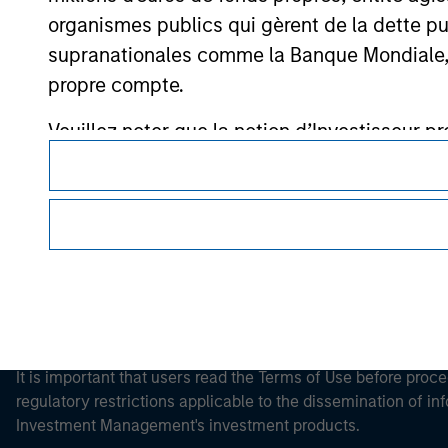
organismes publics qui gèrent de la dette pub
supranationales comme la Banque Mondiale, le 
propre compte.
Morgan Stan
Veuillez noter que la notion d’Investisseur pr
Morgan Stan
site web est consulté.
This is a Marketing Communication.
It is important that users read the Terms of Use before proce
regulatory restrictions applicable to the dissemination of i
Investment Management's investment products.