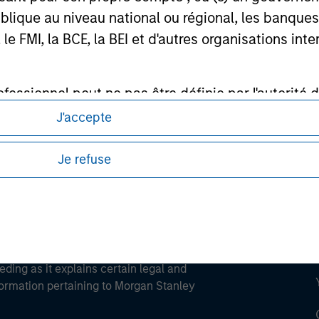
lique au niveau national ou régional, les banques c
FMI, la BCE, la BEI et d'autres organisations inter
ley
ofessionnel peut ne pas être définie par l'autorité 
ley Careers
J'accepte
Je refuse
eding as it explains certain legal and
nformation pertaining to Morgan Stanley