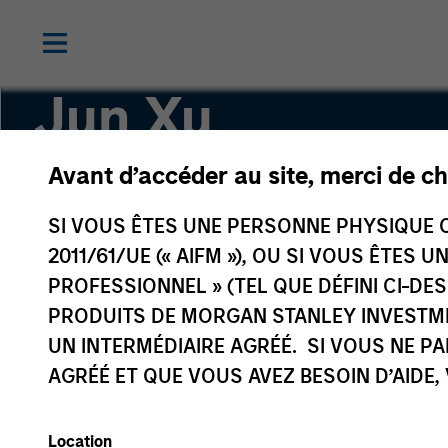
Jun Xu
Avant d’accéder au site, merci de ch
Head of Private Equity China
SI VOUS ÊTES UNE PERSONNE PHYSIQUE C
2011/61/UE (« AIFM »), OU SI VOUS ÊTES 
PROFESSIONNEL » (TEL QUE DÉFINI CI-DE
PRODUITS DE MORGAN STANLEY INVESTM
UN INTERMÉDIAIRE AGRÉÉ. SI VOUS NE P
AGRÉÉ ET QUE VOUS AVEZ BESOIN D’AIDE,
Location