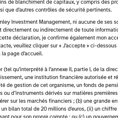
ins de blanchiment de capitaux, y compris des pro
Econom
exits and distributions to PE investors.
strong PE m
nsi que d'autres contrôles de sécurité pertinents.
Learn why in our 2026 Private Equity
captured the
outlook.
significant 
nley Investment Management, ni aucune de ses soci
 directement ou indirectement de toute informatio
 cette déclaration, je confirme également mon ac
16-DEC-2025
27-NOV-20
acte, veuillez cliquer sur « J'accepte » ci-dessous 
 la page d'accueil.
(tel qu’interprété à l’annexe II, partie I, de la dire
tissement, une institution financière autorisée e
té de gestion de cet organisme, un fonds de pensi
nal purposes only. The information contained herein does not c
or a solicitation of an offer to buy any securities in any jurisdi
 ou d’instruments dérivés sur matières premières o
curities, insurance or other laws of such jurisdiction.
érer sur les marchés financiers ; (b) une grande e
principal.
) un bilan total de 20 millions d'euros, (ii) un chiffre
ortant information on the strategy, including additional risk co
issant pour son propre compte ; ou (c) un gouvernem