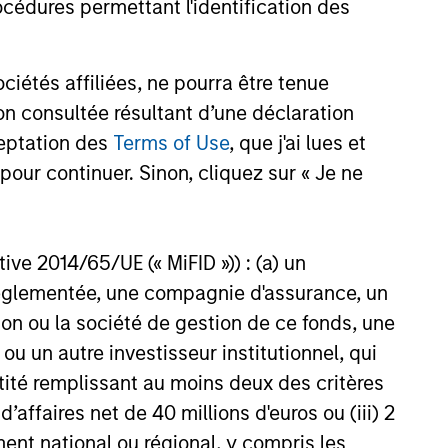
cédures permettant l'identification des
ic Landscape
arket in India that have
 attention of investors for its
contribution to global growth.
étés affiliées, ne pourra être tenue
n consultée résultant d’une déclaration
ceptation des
Terms of Use
, que j'ai lues et
25
pour continuer. Sinon, cliquez sur « Je ne
ctive 2014/65/UE (« MiFID »)) : (a) un
t réglementée, une compagnie d'assurance, un
on ou la société de gestion de ce fonds, une
onstitute and should not be construed as an
ction in which such offer or solicitation,
u un autre investisseur institutionnel, qui
ntité remplissant au moins deux des critères
 d’affaires net de 40 millions d'euros ou (iii) 2
nsiderations.
ent national ou régional, y compris les