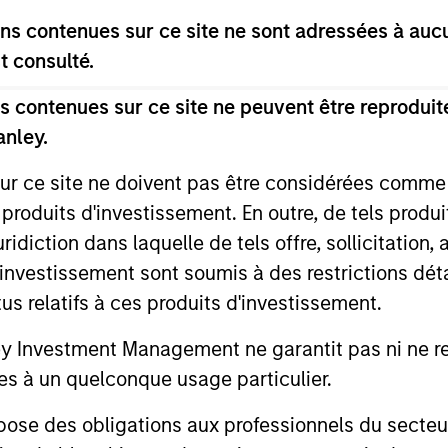
s contenues sur ce site ne sont adressées à aucun
t consulté.
 contenues sur ce site ne peuvent être reproduite
anley.
sur ce site ne doivent pas être considérées comm
 produits d'investissement. En outre, de tels produ
diction dans laquelle de tels offre, sollicitation,
d’investissement sont soumis à des restrictions dét
tus relatifs à ces produits d'investissement.
ALTS IN FOCUS
ARTICLE
Investment Management ne garantit pas ni ne rec
Private Equity 2026 Outlook
India’s 
es à un quelconque usage particulier.
Story o
We believe the present cycle has several
 des obligations aux professionnels du secteur fi
Opportun
more years to run, leading to healthier
Discover th