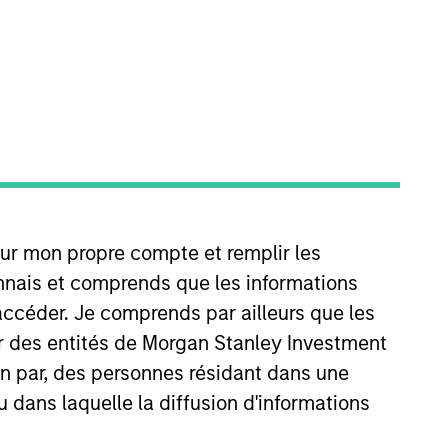
anley, based in Hong Kong. Mr.
our mon propre compte et remplir les
9 years. He joined Morgan Stanley
me, Mr. Xu led the establishment
onnais et comprends que les informations
d manages over RMB 7.6bn across
accéder. Je comprends par ailleurs que les
bn Fund III (2021). Mr. Xu was
ar des entités de Morgan Stanley Investment
, Mr. Xu served as the Chief
ion par, des personnes résidant dans une
Mr. Xu worked in the Investment
u dans laquelle la diffusion d'informations
strial Foreign Trade and Applied
versity of Michigan.