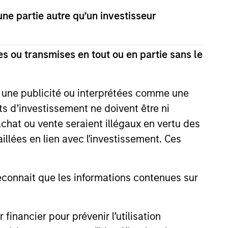
e partie autre qu’un investisseur
s ou transmises en tout ou en partie sans le
e une publicité ou interprétées comme une
its d’investissement ne doivent être ni
 achat ou vente seraient illégaux en vertu des
aillées en lien avec l'investissement. Ces
onnait que les informations contenues sur
Private Market: A
f Growth and
nancier pour prévenir l’utilisation
ity in Asia's
e key factors supporting a