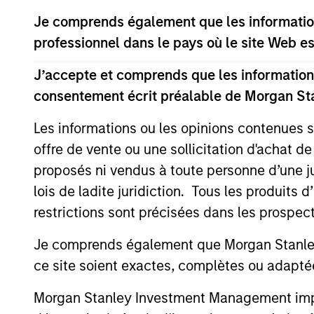
Je comprends également que les information
professionnel dans le pays où le site Web es
Team Insights
J’accepte et comprends que les informations
consentement écrit préalable de Morgan St
Les informations ou les opinions contenues 
offre de vente ou une sollicitation d'achat de
proposés ni vendus à toute personne d’une juri
lois de ladite juridiction. Tous les produits 
restrictions sont précisées dans les prospec
ALTS IN FOCUS
Je comprends également que Morgan Stanley 
Private Equity 2026 Midyear
ce site soient exactes, complètes ou adapté
Outlook
Morgan Stanley Investment Management impose
The foundation for a multi-year recovery