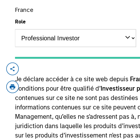
France
Role
YEARS OF INDUSTRY EXPERIENCE
24
Years
Jun Xu is the Head of Morgan Stanley Pri
Je déclare accéder à ce site web depuis
Fra
Xu joined Morgan Stanley in 2005 in Hong
Private Equity Asia (MSPEA) in 2008, focu
conditions pour être qualifié d’
Investisseur 
and expansion of Morgan Stanley’s RMB 
contenues sur ce site ne sont pas destinées
three onshore funds: the RMB 1.7bn Fund I 
informations contenues sur ce site peuvent 
awarded China’s Top 100 PE Investors by 
Management, qu’elles ne s'adressent pas à, ni
Operating Officer of Morgan Stanley China
juridiction dans laquelle les produits d’inves
Banking Division at Goldman Sachs in Hon
sur les produits d’investissement n'est pas a
Computer Science (Honor) from Shanghai J