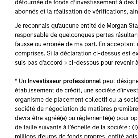
détournée de fonds d’investissement à des f
is now in place. The next phase depends
abonnés et la réalisation de vérifications, ai
less on direction than on breadth.
Je reconnais qu'aucune entité de Morgan Sta
responsable de quelconques pertes résultant
fausse ou erronée de ma part. En acceptant
16-JUL-2026
comprises. Si la déclaration ci-dessus est ex
suis pas d'accord » ci-dessous pour revenir à
* Un
Investisseur professionnel
peut désigner 
May not represent all Team Members.
établissement de crédit, une société d'inves
organisme de placement collectif ou la socié
The information on this page is for informatio
offering of advisory services or an offer to sell 
société de négociation de matières premières
purchase or sale would be unlawful under the se
devra être agréé(e) ou réglementé(e) pour op
All investing involves risks, including a loss of 
de taille suivants à l’échelle de la société : (I
Please refer to the strategy detail page for imp
millions d'euros de fonds propres, entité ag