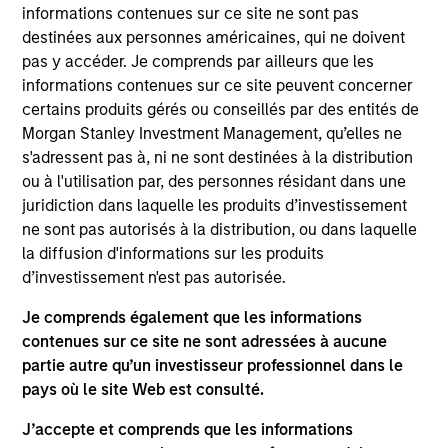
May not represent all Team Members.
informations contenues sur ce site ne sont pas
destinées aux personnes américaines, qui ne doivent
The information on this page is for informational
purposes only. The information contained herein does
pas y accéder. Je comprends par ailleurs que les
not constitute and should not be construed as an
informations contenues sur ce site peuvent concerner
offering of advisory services or an offer to sell or a
certains produits gérés ou conseillés par des entités de
solicitation of an offer to buy any securities in any
Morgan Stanley Investment Management, qu’elles ne
jurisdiction in which such offer or solicitation,
purchase or sale would be unlawful under the
s'adressent pas à, ni ne sont destinées à la distribution
securities, insurance or other laws of such jurisdiction.
ou à l'utilisation par, des personnes résidant dans une
juridiction dans laquelle les produits d’investissement
All investing involves risks, including a loss of principal.
ne sont pas autorisés à la distribution, ou dans laquelle
Please refer to the strategy detail page for important
la diffusion d'informations sur les produits
information on the strategy, including additional risk
d’investissement n'est pas autorisée.
considerations.
Je comprends également que les informations
contenues sur ce site ne sont adressées à aucune
partie autre qu’un investisseur professionnel dans le
pays où le site Web est consulté.
J’accepte et comprends que les informations