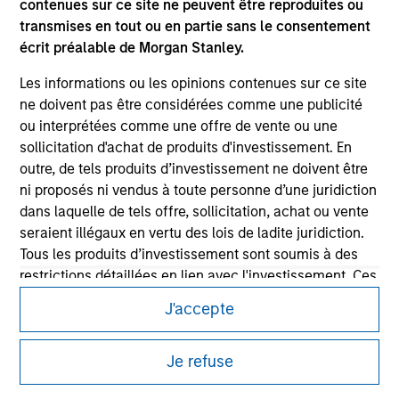
contenues sur ce site ne peuvent être reproduites ou
transmises en tout ou en partie sans le consentement
écrit préalable de Morgan Stanley.
Les informations ou les opinions contenues sur ce site
ne doivent pas être considérées comme une publicité
Morgan Stanley
ou interprétées comme une offre de vente ou une
sollicitation d'achat de produits d'investissement. En
Morgan Stanley Careers
outre, de tels produits d’investissement ne doivent être
ni proposés ni vendus à toute personne d’une juridiction
dans laquelle de tels offre, sollicitation, achat ou vente
seraient illégaux en vertu des lois de ladite juridiction.
Tous les produits d’investissement sont soumis à des
This is a Marketing Communication.
restrictions détaillées en lien avec l'investissement. Ces
restrictions sont précisées dans les prospectus relatifs
It is important that users read the Terms of Use before
J'accepte
à ces produits d'investissement.
proceeding as it explains certain legal and regulatory
restrictions applicable to the dissemination of information
Je comprends également que Morgan Stanley
pertaining to Morgan Stanley Investment Management's
Je refuse
investment products.
Investment Management ne garantit pas ni ne reconnait
que les informations contenues sur ce site soient