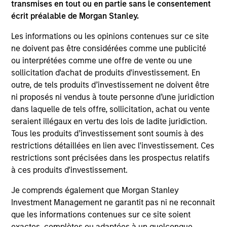
transmises en tout ou en partie sans le consentement
The information on this page is for informational
écrit préalable de Morgan Stanley.
purposes only. The information contained herein does
not constitute and should not be construed as an
Les informations ou les opinions contenues sur ce site
offering of advisory services or an offer to sell or a
solicitation of an offer to buy any securities in any
ne doivent pas être considérées comme une publicité
jurisdiction in which such offer or solicitation,
ou interprétées comme une offre de vente ou une
purchase or sale would be unlawful under the
sollicitation d'achat de produits d'investissement. En
securities, insurance or other laws of such jurisdiction.
outre, de tels produits d’investissement ne doivent être
All investing involves risks, including a loss of principal.
ni proposés ni vendus à toute personne d’une juridiction
dans laquelle de tels offre, sollicitation, achat ou vente
Please refer to the strategy detail page for important
seraient illégaux en vertu des lois de ladite juridiction.
information on the strategy, including additional risk
Tous les produits d’investissement sont soumis à des
considerations.
restrictions détaillées en lien avec l'investissement. Ces
restrictions sont précisées dans les prospectus relatifs
à ces produits d'investissement.
Je comprends également que Morgan Stanley
Investment Management ne garantit pas ni ne reconnait
que les informations contenues sur ce site soient
exactes, complètes ou adaptées à un quelconque