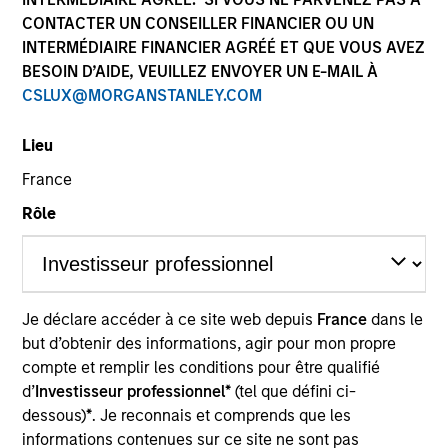
CONTACTER UN CONSEILLER FINANCIER OU UN
INTERMÉDIAIRE FINANCIER AGRÉÉ ET QUE VOUS AVEZ
BESOIN D’AIDE, VEUILLEZ ENVOYER UN E-MAIL À
CSLUX@MORGANSTANLEY.COM
Lieu
France
Rôle
YEARS OF INDUSTRY EXPERIENCE
12
Years
TEAM
Je déclare accéder à ce site web depuis
France
dans le
European Private Credit Team
but d’obtenir des informations, agir pour mon propre
compte et remplir les conditions pour être qualifié
d’
Investisseur professionnel*
(tel que défini ci-
dessous)
*
. Je reconnais et comprends que les
Mr. Deudon is an Executive Director covering
informations contenues sur ce site ne sont pas