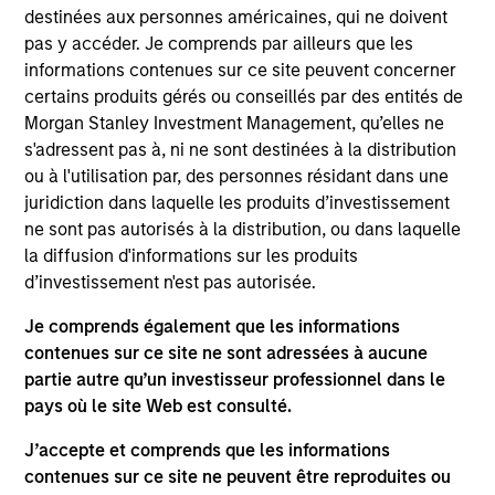
Benelux, France, and the UK. Prior to Morgan
destinées aux personnes américaines, qui ne doivent
Stanley, he was a Vice President at Alcentra, where
pas y accéder. Je comprends par ailleurs que les
he was responsible for originating, executing, and
informations contenues sur ce site peuvent concerner
monitoring investments across the Benelux and
certains produits gérés ou conseillés par des entités de
France. He was also instrumental in building out
Morgan Stanley Investment Management, qu’elles ne
Alcentra’s Benelux franchise through investing
s'adressent pas à, ni ne sont destinées à la distribution
close to €1 billion in the geography. Prior to
ou à l'utilisation par, des personnes résidant dans une
Alcentra, Mr. Deudon began his career at ING,
juridiction dans laquelle les produits d’investissement
working on mid-market leveraged finance
ne sont pas autorisés à la distribution, ou dans laquelle
transactions. He holds an MSc in Management
la diffusion d'informations sur les produits
Sciences from Louvain School of Management and
d’investissement n'est pas autorisée.
an MSc in Finance from Nova School of Business
and Economics. He is also a CFA Charterholder and
Je comprends également que les informations
speaks Dutch, French, and English.
contenues sur ce site ne sont adressées à aucune
partie autre qu’un investisseur professionnel dans le
pays où le site Web est consulté.
J’accepte et comprends que les informations
May not represent all Team Members.
contenues sur ce site ne peuvent être reproduites ou