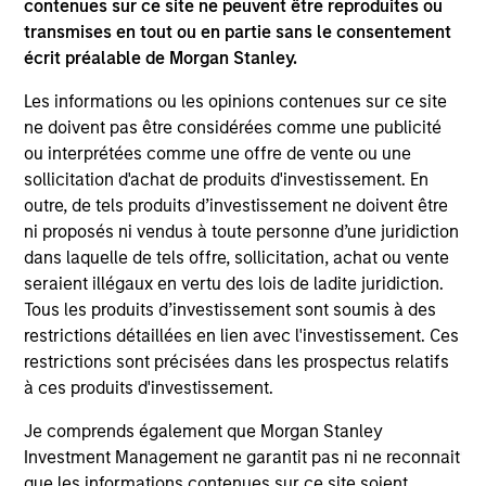
contenues sur ce site ne peuvent être reproduites ou
transmises en tout ou en partie sans le consentement
Please refer to the strategy detail page for important
écrit préalable de Morgan Stanley.
information on the strategy, including additional risk
considerations.
Les informations ou les opinions contenues sur ce site
ne doivent pas être considérées comme une publicité
ou interprétées comme une offre de vente ou une
sollicitation d'achat de produits d'investissement. En
outre, de tels produits d’investissement ne doivent être
ni proposés ni vendus à toute personne d’une juridiction
dans laquelle de tels offre, sollicitation, achat ou vente
seraient illégaux en vertu des lois de ladite juridiction.
Tous les produits d’investissement sont soumis à des
restrictions détaillées en lien avec l'investissement. Ces
restrictions sont précisées dans les prospectus relatifs
à ces produits d'investissement.
Morgan Stanley
Je comprends également que Morgan Stanley
Morgan Stanley Careers
Investment Management ne garantit pas ni ne reconnait
que les informations contenues sur ce site soient