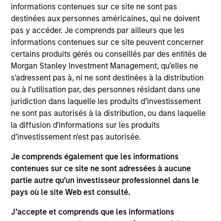
Partner with the Morgan Stanley Private Equity
informations contenues sur ce site ne sont pas
Solutions team. Prior to joining the firm, Jake was
destinées aux personnes américaines, qui ne doivent
an investment professional at Audax Group. Jake
pas y accéder. Je comprends par ailleurs que les
received a B.S. in economics with concentration in
informations contenues sur ce site peuvent concerner
finance from the Wharton School of the University
certains produits gérés ou conseillés par des entités de
of Pennsylvania.
Morgan Stanley Investment Management, qu’elles ne
s'adressent pas à, ni ne sont destinées à la distribution
ou à l'utilisation par, des personnes résidant dans une
juridiction dans laquelle les produits d’investissement
ne sont pas autorisés à la distribution, ou dans laquelle
May not represent all Team Members.
la diffusion d'informations sur les produits
The information on this page is for informational
d’investissement n'est pas autorisée.
purposes only. The information contained herein does
not constitute and should not be construed as an
Je comprends également que les informations
offering of advisory services or an offer to sell or a
contenues sur ce site ne sont adressées à aucune
solicitation of an offer to buy any securities in any
partie autre qu’un investisseur professionnel dans le
jurisdiction in which such offer or solicitation,
purchase or sale would be unlawful under the
pays où le site Web est consulté.
securities, insurance or other laws of such jurisdiction.
J’accepte et comprends que les informations
All investing involves risks, including a loss of principal.