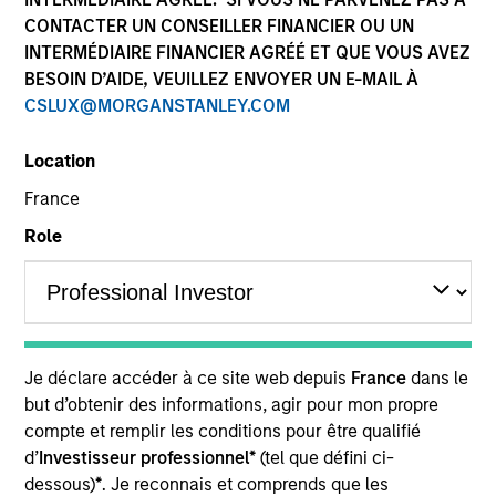
CONTACTER UN CONSEILLER FINANCIER OU UN
INTERMÉDIAIRE FINANCIER AGRÉÉ ET QUE VOUS AVEZ
BESOIN D’AIDE, VEUILLEZ ENVOYER UN E-MAIL À
CSLUX@MORGANSTANLEY.COM
Location
France
Role
YEARS OF INDUSTRY EXPERIENCE
10
Years
TEAM
Je déclare accéder à ce site web depuis
France
dans le
Morgan Stanley Private Equity Solutions Team
but d’obtenir des informations, agir pour mon propre
compte et remplir les conditions pour être qualifié
d’
Investisseur professionnel*
(tel que défini ci-
Jake Van Koevering is an Executive Director and
dessous)
*
. Je reconnais et comprends que les