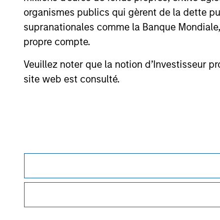
organismes publics qui gèrent de la dette pub
supranationales comme la Banque Mondiale, le 
May not represent all Team Members.
propre compte.
The information on this page is for informatio
offering of advisory services or an offer to sell 
Veuillez noter que la notion d’Investisseur pr
purchase or sale would be unlawful under the se
site web est consulté.
All investing involves risks, including a loss of 
Please refer to the strategy detail page for imp
Morgan Stan
Morgan Stan