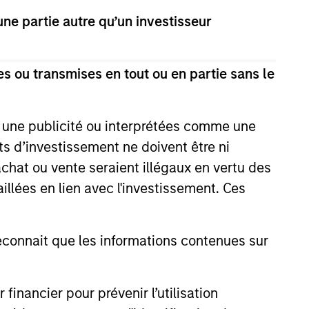
and leveraged finance
e partie autre qu’un investisseur
and is a member of Morgan
o joined Morgan Stanley in 1997
Head of U.S. Financial Sponsor
s ou transmises en tout ou en partie sans le
 Inc. and an Audit Manager at
y and an MBA from Cornell
andro is on the board of
e une publicité ou interprétées comme une
its d’investissement ne doivent être ni
 achat ou vente seraient illégaux en vertu des
aillées en lien avec l'investissement. Ces
onnait que les informations contenues sur
nancier pour prévenir l’utilisation