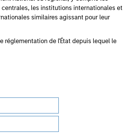
vate Credit and Antares.
entrales, les institutions internationales et
nationales similaires agissant pour leur
onstitute and should not be construed as an
ction in which such offer or solicitation,
de réglementation de l'État depuis lequel le
nsiderations.