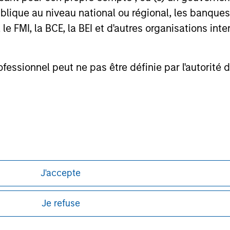
Stanley Pri
lique au niveau national ou régional, les banques c
FMI, la BCE, la BEI et d'autres organisations inter
nal purposes only. The information contained herein does not c
or a solicitation of an offer to buy any securities in any jurisdi
ofessionnel peut ne pas être définie par l'autorité 
curities, insurance or other laws of such jurisdiction.
principal.
ortant information on the strategy, including additional risk co
ley
J'accepte
ley Careers
Je refuse