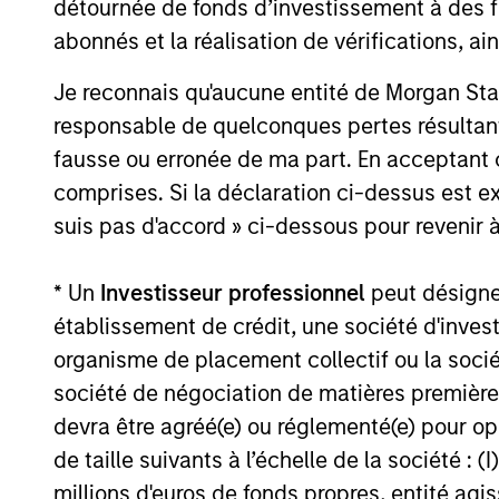
détournée de fonds d’investissement à des f
abonnés et la réalisation de vérifications, ai
Je reconnais qu'aucune entité de Morgan Sta
PRESS RELEASE
responsable de quelconques pertes résultant
SkyKick Announces $130
fausse ou erronée de ma part. En acceptant
Million Financing to
comprises. Si la déclaration ci-dessus est ex
Accelerate Cloud Automation
suis pas d'accord » ci-dessous pour revenir à
SkyKick, a global provider of no-code and
Platform Globally
low code cloud automation software for
Information Technology Services
* Un
Investisseur professionnel
peut désigner 
Providers (ITSPs), announced today that it
établissement de crédit, une société d'inves
closed a $130 million financing bringing its
organisme de placement collectif ou la socié
total capital raised to over $200 million.
société de négociation de matières premières
14-SEP-2021
devra être agréé(e) ou réglementé(e) pour op
de taille suivants à l’échelle de la société : (I
millions d'euros de fonds propres, entité ag