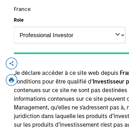
France
Role
YEARS OF INDUSTRY EXPERIENCE
34
Years
We are patien
by structurin
Je déclare accéder à ce site web depuis
Fra
strategic and
conditions pour être qualifié d’
Investisseur 
contenues sur ce site ne sont pas destinées
throughout th
informations contenues sur ce site peuvent 
global networ
Management, qu’elles ne s'adressent pas à, ni
Mr. D’Alessandro is a Managing Director o
juridiction dans laquelle les produits d’inves
Investment Officer of the North Haven Cred
sur les produits d’investissement n'est pas a