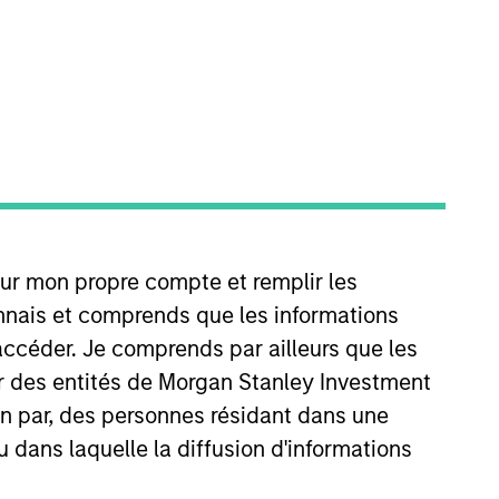
s. We seek to add value
portfolio company's
our mon propre compte et remplir les
 seek to add value
onnais et comprends que les informations
accéder. Je comprends par ailleurs que les
ing Morgan Stanley’s
ar des entités de Morgan Stanley Investment
asing power.
ion par, des personnes résidant dans une
ortfolio Manager and Chief
u dans laquelle la diffusion d'informations
ief Investment Officer of the