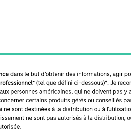
TEAM
North America
Private Credit
t and long-term capital provider
g transactions consistent with a 
nce
dans le but d’obtenir des informations, agir p
 financial goals. Additionally, we
professionnel*
(tel que défini ci-dessous)
*
. Je rec
 aux personnes américaines, qui ne doivent pas y 
e investment horizon by leverag
concerner certains produits gérés ou conseillés p
k, industry expertise and purch
 ne sont destinées à la distribution ou à l'utilisat
f Morgan Stanley, Vice Chair of MS Private Credit, Co-P
tissement ne sont pas autorisés à la distribution, o
it Partners II and III, and Co-Portfolio Manager and Ch
utorisée.