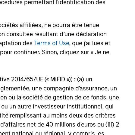
cédures permettant l'identification des
étés affiliées, ne pourra être tenue
EASE
n consultée résultant d’une déclaration
 Growth Insurance
ceptation des
Terms of Use
, que j'ai lues et
s Raises Additional
pour continuer. Sinon, cliquez sur « Je ne
 to Support
wth Insurance Services, LLC,
ued Growth
country’s largest and fastest-
ional insurance agencies,
ctive 2014/65/UE (« MiFID »)) : (a) un
nced that it has closed on a
t réglementée, une compagnie d'assurance, un
f financing in support of its
on ou la société de gestion de ce fonds, une
organic and acquisition-driven
u un autre investisseur institutionnel, qui
tegy. The additional capital
another significant expansion
ntité remplissant au moins deux des critères
existing debt facility; this raise
 d’affaires net de 40 millions d'euros ou (iii) 2
by existing lenders Morgan
ent national ou régional, y compris les