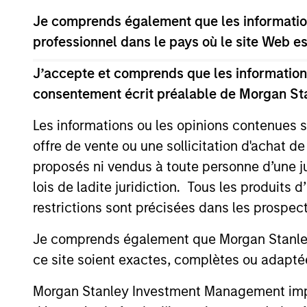
Senior Loan Fund investment strategy. He
Je comprends également que les information
experience. Mr. D’Alessandro is Head of 
professionnel dans le pays où le site Web es
Stanley’s Private Credit & Equity Executi
and most recently was Vice Chairman of 
J’accepte et comprends que les informations
Leveraged Finance. Prior to joining Morga
consentement écrit préalable de Morgan St
KPMG Peat Marwick. Mr. D’Alessandro hol
University. He serves as Vice Chairman of
Les informations ou les opinions contenues 
directors of Strata Worldwide.
offre de vente ou une sollicitation d'achat de
proposés ni vendus à toute personne d’une juri
lois de ladite juridiction. Tous les produits 
Team Insights
restrictions sont précisées dans les prospec
Je comprends également que Morgan Stanley 
ce site soient exactes, complètes ou adapté
Morgan Stanley Investment Management impose