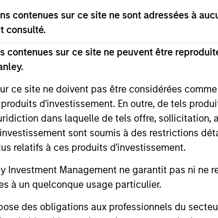
 brings more than 30 years of private credit investing 
s contenues sur ce site ne sont adressées à aucun
Credit Partners’ Investment and Valuation Committees 
t consulté.
ve Committee. He is based in New York. Mr. D’Alessandr
North American Leveraged and Acquisition Finance and 
 contenues sur ce site ne peuvent être reproduite
n Stanley, he was a Vice President at Chase Securities,
anley.
ds a B.S., magna cum laude, from Seton Hall Universit
 the Seton Hall University Board of Regents. Mr. D’Aless
sur ce site ne doivent pas être considérées comm
 produits d'investissement. En outre, de tels produ
diction dans laquelle de tels offre, sollicitation,
d’investissement sont soumis à des restrictions dét
tus relatifs à ces produits d'investissement.
Investment Management ne garantit pas ni ne rec
es à un quelconque usage particulier.
 des obligations aux professionnels du secteur fi