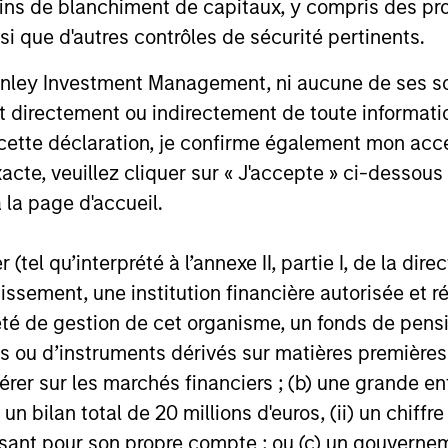
ins de blanchiment de capitaux, y compris des pro
nsi que d'autres contrôles de sécurité pertinents.
nley Investment Management, ni aucune de ses soci
PRESS RELEASE
PRESS REL
 directement ou indirectement de toute informatio
Morgan Stanley Investment
Patriot
 cette déclaration, je confirme également mon ac
Management Raises $1.6
Service
acte, veuillez cliquer sur « J'accepte » ci-dessous 
billion for North Haven
Capital
 la page d'accueil.
Morgan Stanley Investment Management
Patriot Gro
Credit Partners III
Contin
announced that it has raised $1.6 billion
one of the 
for North Haven Credit Partners III,
growing nat
(tel qu’interprété à l’annexe II, partie I, de la dire
exceeding its original fundraising target by
today annou
tissement, une institution financière autorisée e
29%. Investors in North Haven Credit
new round o
té de gestion de cet organisme, un fonds de pensi
Partners III, the successor fund to North
aggressive 
 ou d’instruments dérivés sur matières premières o
Haven Credit Partners II, include public
growth stra
03-AUG-2021
12-JUL-2021
and private pension funds, sovereign
represents 
érer sur les marchés financiers ; (b) une grande e
wealth funds, insurance companies and
of Patriot’s 
) un bilan total de 20 millions d'euros, (ii) un chiffre
individual investors.
was co-led 
issant pour son propre compte ; ou (c) un gouvernem