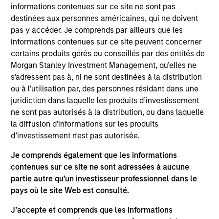
Heath is an executive director of Morgan Stanley
informations contenues sur ce site ne sont pas
Investment Management Fixed Income and co-
destinées aux personnes américaines, qui ne doivent
head of credit research on the Floating-Rate Loan
pas y accéder. Je comprends par ailleurs que les
investment team. Heath serves as portfolio
informations contenues sur ce site peuvent concerner
manager on the firm’s institutional and offshore
certains produits gérés ou conseillés par des entités de
floating-rate loan strategies, where he is
Morgan Stanley Investment Management, qu’elles ne
responsible for buy and sell decisions, portfolio
s'adressent pas à, ni ne sont destinées à la distribution
construction and risk management. He is also
ou à l'utilisation par, des personnes résidant dans une
responsible for research coverage of the
juridiction dans laquelle les produits d’investissement
software/technology, aerospace and defense, and
ne sont pas autorisés à la distribution, ou dans laquelle
transportation sectors. He joined Eaton Vance in
la diffusion d'informations sur les produits
2003. Heath began his career in the investment
d’investissement n'est pas autorisée.
management industry in 1999. Before joining Eaton
Je comprends également que les informations
Vance, he was affiliated with PFPC Global Fund
contenues sur ce site ne sont adressées à aucune
Services and H&R Block Financial Advisors. Heath
partie autre qu’un investisseur professionnel dans le
earned a B.S. from The Pennsylvania State
pays où le site Web est consulté.
University. He is a member of the CFA Society
Boston and is a CFA charterholder.
J’accepte et comprends que les informations