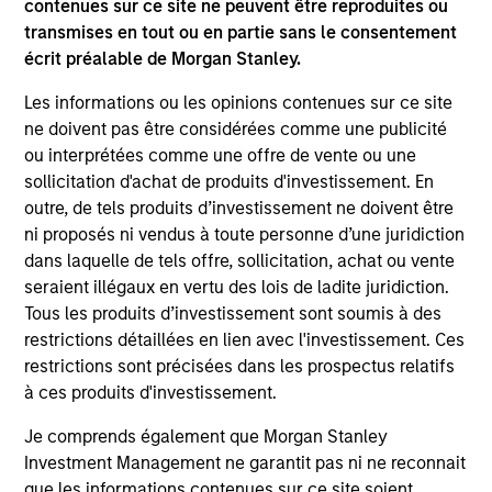
contenues sur ce site ne peuvent être reproduites ou
transmises en tout ou en partie sans le consentement
écrit préalable de Morgan Stanley.
Team Insights
Les informations ou les opinions contenues sur ce site
ne doivent pas être considérées comme une publicité
ou interprétées comme une offre de vente ou une
sollicitation d'achat de produits d'investissement. En
outre, de tels produits d’investissement ne doivent être
ni proposés ni vendus à toute personne d’une juridiction
dans laquelle de tels offre, sollicitation, achat ou vente
seraient illégaux en vertu des lois de ladite juridiction.
Tous les produits d’investissement sont soumis à des
restrictions détaillées en lien avec l'investissement. Ces
restrictions sont précisées dans les prospectus relatifs
ARTICLE
VI
à ces produits d'investissement.
Floating-Rate Loan Market Monitor –
Wh
Je comprends également que Morgan Stanley
Q2 2026
in
Investment Management ne garantit pas ni ne reconnait
Insight on loan market fundamentals and the
In 
que les informations contenues sur ce site soient