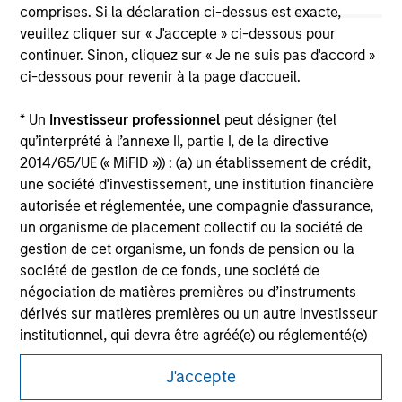
comprises. Si la déclaration ci-dessus est exacte,
jurisdiction in which such offer or solicitation,
purchase or sale would be unlawful under the
veuillez cliquer sur « J'accepte » ci-dessous pour
securities, insurance or other laws of such jurisdiction.
continuer. Sinon, cliquez sur « Je ne suis pas d'accord »
ci-dessous pour revenir à la page d'accueil.
All investing involves risks, including a loss of principal.
Please refer to the strategy detail page for important
* Un
Investisseur professionnel
peut désigner (tel
information on the strategy, including additional risk
qu’interprété à l’annexe II, partie I, de la directive
considerations.
2014/65/UE (« MiFID »)) : (a) un établissement de crédit,
une société d'investissement, une institution financière
autorisée et réglementée, une compagnie d'assurance,
un organisme de placement collectif ou la société de
gestion de cet organisme, un fonds de pension ou la
société de gestion de ce fonds, une société de
négociation de matières premières ou d’instruments
dérivés sur matières premières ou un autre investisseur
institutionnel, qui devra être agréé(e) ou réglementé(e)
pour opérer sur les marchés financiers ; (b) une grande
J'accepte
entité remplissant au moins deux des critères de taille
suivants à l’échelle de la société : (I) un bilan total de