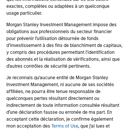
role of floating-rate loans within portfolios.
abo
exactes, complètes ou adaptées à un quelconque
ex
usage particulier.
inc
cre
Morgan Stanley Investment Management impose des
ex
obligations aux professionnels du secteur financier
pour prévenir l’utilisation détournée de fonds
d’investissement à des fins de blanchiment de capitaux,
10-JUL-2026
27
y compris des procédures permettant l'identification
des abonnés et la réalisation de vérifications, ainsi que
d'autres contrôles de sécurité pertinents.
Je reconnais qu'aucune entité de Morgan Stanley
Investment Management, ni aucune de ses sociétés
affiliées, ne pourra être tenue responsable de
May not represent all Team Members.
quelconques pertes résultant directement ou
indirectement de toute information consultée résultant
The information on this page is for informational
d’une déclaration fausse ou erronée de ma part. En
purposes only. The information contained herein does
not constitute and should not be construed as an
acceptant cette déclaration, je confirme également
offering of advisory services or an offer to sell or a
mon acceptation des
Terms of Use
, que j'ai lues et
solicitation of an offer to buy any securities in any