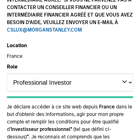
CONTACTER UN CONSEILLER FINANCIER OU UN
INTERMÉDIAIRE FINANCIER AGRÉÉ ET QUE VOUS AVEZ
BESOIN D’AIDE, VEUILLEZ ENVOYER UN E-MAIL À
CSLUX@MORGANSTANLEY.COM
Location
France
Role
YEARS OF INDUSTRY EXPERIENCE
26
Years
TEAM
Je déclare accéder à ce site web depuis
France
dans le
but d’obtenir des informations, agir pour mon propre
Floating-Rate Loans Team
compte et remplir les conditions pour être qualifié
d’
Investisseur professionnel*
(tel que défini ci-
dessous)
*
. Je reconnais et comprends que les