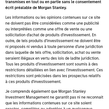
transmises en tout ou en partie sans le consentement
Global Fixed Income Opportunities Strategy
écrit préalable de Morgan Stanley.
Invests in a diversified global portfolio
Les informations ou les opinions contenues sur ce site
across the full spectrum of fixed income
ne doivent pas être considérées comme une publicité
with the goal of a high level of current
ou interprétées comme une offre de vente ou une
income.
sollicitation d'achat de produits d'investissement. En
outre, de tels produits d’investissement ne doivent être
ni proposés ni vendus à toute personne d’une juridiction
dans laquelle de tels offre, sollicitation, achat ou vente
Global Flexible Income Strategy
seraient illégaux en vertu des lois de ladite juridiction.
Invests using an unconstrained approach
Tous les produits d’investissement sont soumis à des
restrictions détaillées en lien avec l'investissement. Ces
across the fixed income spectrum with the
restrictions sont précisées dans les prospectus relatifs
goal of constructing a portfolio less
à ces produits d'investissement.
sensitive to interest rates movements and
able to capture positive returns across
Je comprends également que Morgan Stanley
environments.
Investment Management ne garantit pas ni ne reconnait
que les informations contenues sur ce site soient
exactes, complètes ou adaptées à un quelconque