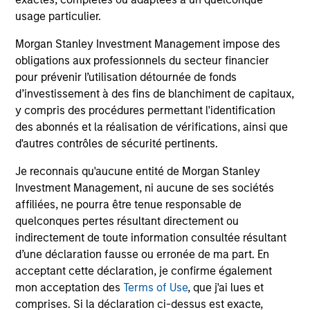
European Credit Strategy
usage particulier.
Invests in a globally diversified portfolio of
Morgan Stanley Investment Management impose des
high-quality, investment-grade credit from
obligations aux professionnels du secteur financier
European issuers.
pour prévenir l’utilisation détournée de fonds
d’investissement à des fins de blanchiment de capitaux,
y compris des procédures permettant l'identification
European Short Maturity Strategy
des abonnés et la réalisation de vérifications, ainsi que
Invests in a diversified portfolio of high-
d'autres contrôles de sécurité pertinents.
quality, euro-denominated, short-dated,
Je reconnais qu'aucune entité de Morgan Stanley
investment-grade credits to manage
Investment Management, ni aucune de ses sociétés
duration exposure.
affiliées, ne pourra être tenue responsable de
quelconques pertes résultant directement ou
indirectement de toute information consultée résultant
d’une déclaration fausse ou erronée de ma part. En
acceptant cette déclaration, je confirme également
View All
mon acceptation des
Terms of Use
, que j'ai lues et
comprises. Si la déclaration ci-dessus est exacte,