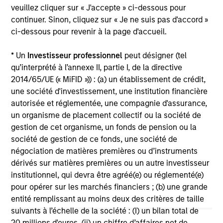
veuillez cliquer sur « J'accepte » ci-dessous pour
Team Insights
continuer. Sinon, cliquez sur « Je ne suis pas d'accord »
ci-dessous pour revenir à la page d'accueil.
* Un
Investisseur professionnel
peut désigner (tel
qu’interprété à l’annexe II, partie I, de la directive
2014/65/UE (« MiFID »)) : (a) un établissement de crédit,
une société d'investissement, une institution financière
autorisée et réglementée, une compagnie d'assurance,
un organisme de placement collectif ou la société de
gestion de cet organisme, un fonds de pension ou la
société de gestion de ce fonds, une société de
ARTICLE
VI
négociation de matières premières ou d’instruments
dérivés sur matières premières ou un autre investisseur
Broad Markets Fixed Income Multi-
Vi
institutionnel, qui devra être agréé(e) ou réglementé(e)
Sector Playbook: A World of
ob
pour opérer sur les marchés financiers ; (b) une grande
Increasing Dispersion
What should fixed income investors be
Le
entité remplissant au moins deux des critères de taille
watching for the rest of 2026? The Broad
obl
suivants à l’échelle de la société : (I) un bilan total de
Markets Fixed Income team explores the key
d’é
20 millions d'euros, (ii) un chiffre d’affaires net de