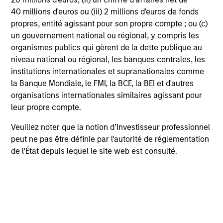
issues.
cr
40 millions d'euros ou (iii) 2 millions d'euros de fonds
mod
propres, entité agissant pour son propre compte ; ou (c)
ém
un gouvernement national ou régional, y compris les
env
organismes publics qui gèrent de la dette publique au
sol
30-JUL-2026
10
niveau national ou régional, les banques centrales, les
cet
institutions internationales et supranationales comme
la Banque Mondiale, le FMI, la BCE, la BEI et d'autres
organisations internationales similaires agissant pour
leur propre compte.
Veuillez noter que la notion d’Investisseur professionnel
peut ne pas être définie par l'autorité de réglementation
May not represent all Team Members.
de l'État depuis lequel le site web est consulté.
The information on this page is for informational
purposes only. The information contained herein does
not constitute and should not be construed as an
offering of advisory services or an offer to sell or a
solicitation of an offer to buy any securities in any
jurisdiction in which such offer or solicitation,
purchase or sale would be unlawful under the