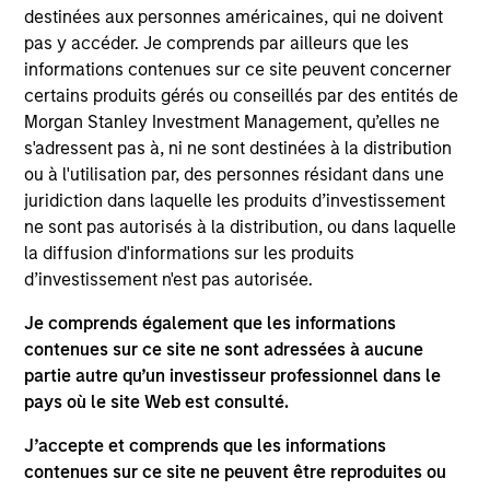
and a portfolio manager on the Broad Markets Fixed
destinées aux personnes américaines, qui ne doivent
Income team. He joined Morgan Stanley in 2002
pas y accéder. Je comprends par ailleurs que les
and began his career in the investment industry in
informations contenues sur ce site peuvent concerner
1996. Prior to joining Morgan Stanley, Leon was a
certains produits gérés ou conseillés par des entités de
credit analyst and investment analyst at Abbey
Morgan Stanley Investment Management, qu’elles ne
National Treasury Services. He received a B.S. in
s'adressent pas à, ni ne sont destinées à la distribution
geography from the University of Bristol.
ou à l'utilisation par, des personnes résidant dans une
juridiction dans laquelle les produits d’investissement
ne sont pas autorisés à la distribution, ou dans laquelle
la diffusion d'informations sur les produits
Broad Markets Fixed Income Team
d’investissement n'est pas autorisée.
Je comprends également que les informations
Global Aggregate Fixed Income Strategy
contenues sur ce site ne sont adressées à aucune
Invests in a globally diversified portfolio of
partie autre qu’un investisseur professionnel dans le
multi-currency debt issued by government
pays où le site Web est consulté.
and non-government issuers.
J’accepte et comprends que les informations
contenues sur ce site ne peuvent être reproduites ou