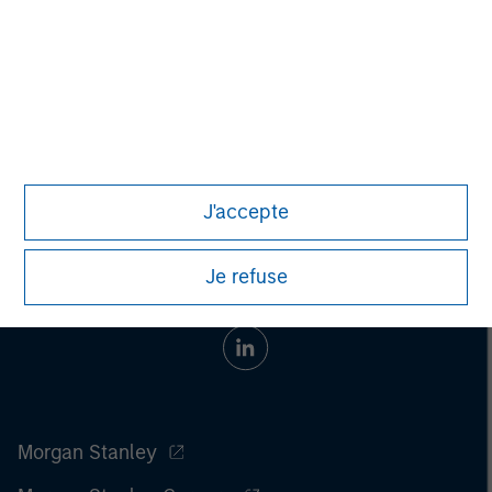
securities, insurance or other laws of such jurisdiction.
All investing involves risks, including a loss of principal.
Please refer to the strategy detail page for important
information on the strategy, including additional risk
considerations.
J'accepte
Je refuse
Morgan Stanley