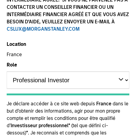
CONTACTER UN CONSEILLER FINANCIER OU UN
INTERMÉDIAIRE FINANCIER AGRÉÉ ET QUE VOUS AVEZ
BESOIN D’AIDE, VEUILLEZ ENVOYER UN E-MAIL À
CSLUX@MORGANSTANLEY.COM
Location
France
Role
YEARS OF INDUSTRY EXPERIENCE
19
Years
TEAM
Je déclare accéder à ce site web depuis
France
dans le
Portfolio Solutions Group
but d’obtenir des informations, agir pour mon propre
compte et remplir les conditions pour être qualifié
d’
Investisseur professionnel*
(tel que défini ci-
Edward Riguardi is an Executive Director in the
dessous)
*
. Je reconnais et comprends que les