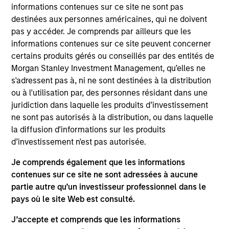
Portfolio Solutions Group at MSIM, based in New
informations contenues sur ce site ne sont pas
York. Within the Capital Markets team, he focuses
destinées aux personnes américaines, qui ne doivent
on asset allocation with an emphasis on equities
pas y accéder. Je comprends par ailleurs que les
and commodities. He has 19 years of investment
informations contenues sur ce site peuvent concerner
experience. Ed joined Morgan Stanley in 2008 as a
certains produits gérés ou conseillés par des entités de
rotational analyst in the Global Investment Strategy,
Morgan Stanley Investment Management, qu’elles ne
Global Advisor Research, Portfolio Advisory
s'adressent pas à, ni ne sont destinées à la distribution
Services and Financial Planning teams. Ed
ou à l'utilisation par, des personnes résidant dans une
graduated Magna Cum Laude from New York
juridiction dans laquelle les produits d’investissement
University Stern School of Business with a B.S. in
ne sont pas autorisés à la distribution, ou dans laquelle
finance. He holds the Chartered Financial Analyst
la diffusion d'informations sur les produits
designation and is a member of NYSSA.
d’investissement n'est pas autorisée.
Je comprends également que les informations
contenues sur ce site ne sont adressées à aucune
partie autre qu’un investisseur professionnel dans le
Team Insights
pays où le site Web est consulté.
J’accepte et comprends que les informations