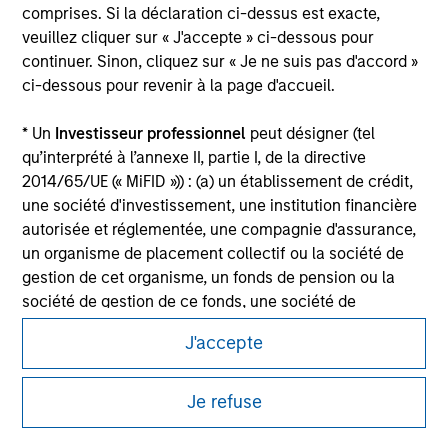
comprises. Si la déclaration ci-dessus est exacte,
Please refer to the strategy detail page for important
veuillez cliquer sur « J'accepte » ci-dessous pour
information on the strategy, including additional risk
continuer. Sinon, cliquez sur « Je ne suis pas d'accord »
considerations.
ci-dessous pour revenir à la page d'accueil.
* Un
Investisseur professionnel
peut désigner (tel
qu’interprété à l’annexe II, partie I, de la directive
2014/65/UE (« MiFID »)) : (a) un établissement de crédit,
une société d'investissement, une institution financière
autorisée et réglementée, une compagnie d'assurance,
un organisme de placement collectif ou la société de
gestion de cet organisme, un fonds de pension ou la
société de gestion de ce fonds, une société de
négociation de matières premières ou d’instruments
J'accepte
dérivés sur matières premières ou un autre investisseur
Morgan Stanley
institutionnel, qui devra être agréé(e) ou réglementé(e)
pour opérer sur les marchés financiers ; (b) une grande
Je refuse
Morgan Stanley Careers
entité remplissant au moins deux des critères de taille
suivants à l’échelle de la société : (I) un bilan total de