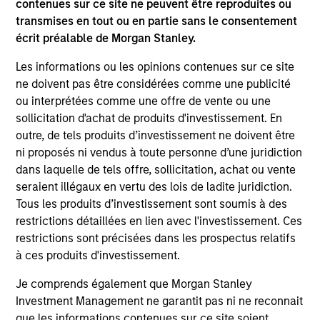
contenues sur ce site ne peuvent être reproduites ou
transmises en tout ou en partie sans le consentement
écrit préalable de Morgan Stanley.
Les informations ou les opinions contenues sur ce site
ne doivent pas être considérées comme une publicité
ou interprétées comme une offre de vente ou une
sollicitation d'achat de produits d'investissement. En
QUARTERLY
CA
outre, de tels produits d’investissement ne doivent être
ni proposés ni vendus à toute personne d’une juridiction
The BEAT™ for Q3 2026 - August
Th
dans laquelle de tels offre, sollicitation, achat ou vente
Ch
seraient illégaux en vertu des lois de ladite juridiction.
Use The BEAT™ as your timely resource for the
Tous les produits d’investissement sont soumis à des
markets. Each edition gives you ideas and
Fe
restrictions détaillées en lien avec l'investissement. Ces
insights that show you how to navigate the
we 
restrictions sont précisées dans les prospectus relatifs
current investment environment.
rat
à ces produits d'investissement.
su
tr
Je comprends également que Morgan Stanley
re
Investment Management ne garantit pas ni ne reconnait
que les informations contenues sur ce site soient