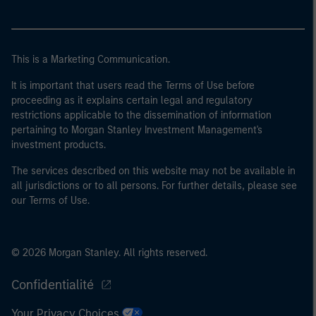
20 millions d'euros, (ii) un chiffre d’affaires net de
40 millions d'euros ou (iii) 2 millions d'euros de fonds
propres, entité agissant pour son propre compte ; ou (c)
This is a Marketing Communication.
un gouvernement national ou régional, y compris les
organismes publics qui gèrent de la dette publique au
It is important that users read the Terms of Use before
niveau national ou régional, les banques centrales, les
proceeding as it explains certain legal and regulatory
restrictions applicable to the dissemination of information
institutions internationales et supranationales comme
pertaining to Morgan Stanley Investment Management's
la Banque Mondiale, le FMI, la BCE, la BEI et d'autres
investment products.
organisations internationales similaires agissant pour
leur propre compte.
The services described on this website may not be available in
all jurisdictions or to all persons. For further details, please see
Veuillez noter que la notion d’Investisseur professionnel
our Terms of Use.
peut ne pas être définie par l'autorité de réglementation
de l'État depuis lequel le site web est consulté.
© 2026 Morgan Stanley. All rights reserved.
Confidentialité
Your Privacy Choices