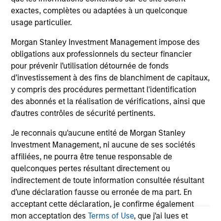
05-AUG-2026
20-
exactes, complètes ou adaptées à un quelconque
usage particulier.
Morgan Stanley Investment Management impose des
obligations aux professionnels du secteur financier
pour prévenir l’utilisation détournée de fonds
d’investissement à des fins de blanchiment de capitaux,
y compris des procédures permettant l'identification
des abonnés et la réalisation de vérifications, ainsi que
d'autres contrôles de sécurité pertinents.
May not represent all Team Members.
Je reconnais qu'aucune entité de Morgan Stanley
The information on this page is for informational
purposes only. The information contained herein does
Investment Management, ni aucune de ses sociétés
not constitute and should not be construed as an
affiliées, ne pourra être tenue responsable de
offering of advisory services or an offer to sell or a
quelconques pertes résultant directement ou
solicitation of an offer to buy any securities in any
indirectement de toute information consultée résultant
jurisdiction in which such offer or solicitation,
purchase or sale would be unlawful under the
d’une déclaration fausse ou erronée de ma part. En
securities, insurance or other laws of such jurisdiction.
acceptant cette déclaration, je confirme également
mon acceptation des
Terms of Use
, que j'ai lues et
All investing involves risks, including a loss of principal.