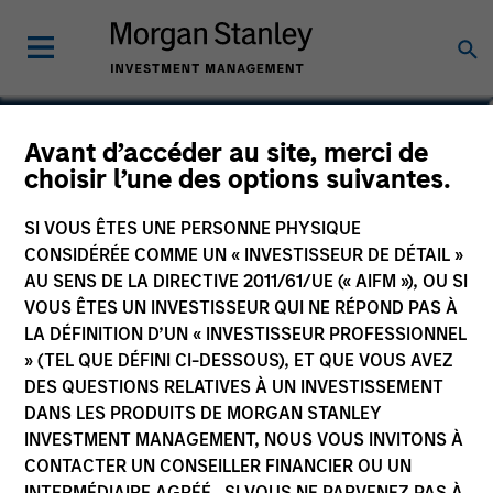
Douglas R. Rogers, CFA,
Avant d’accéder au site, merci de
choisir l’une des options suivantes.
CMT
Managing Director, Co-Head of
SI VOUS ÊTES UNE PERSONNE PHYSIQUE
Core/Growth Team
CONSIDÉRÉE COMME UN « INVESTISSEUR DE DÉTAIL »
AU SENS DE LA DIRECTIVE 2011/61/UE (« AIFM »), OU SI
VOUS ÊTES UN INVESTISSEUR QUI NE RÉPOND PAS À
LA DÉFINITION D’UN « INVESTISSEUR PROFESSIONNEL
» (TEL QUE DÉFINI CI-DESSOUS), ET QUE VOUS AVEZ
DES QUESTIONS RELATIVES À UN INVESTISSEMENT
DANS LES PRODUITS DE MORGAN STANLEY
INVESTMENT MANAGEMENT, NOUS VOUS INVITONS À
CONTACTER UN CONSEILLER FINANCIER OU UN
INTERMÉDIAIRE AGRÉÉ. SI VOUS NE PARVENEZ PAS À