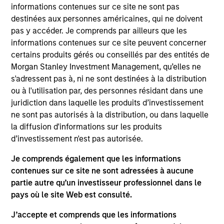
informations contenues sur ce site ne sont pas
destinées aux personnes américaines, qui ne doivent
Doug is a Managing Director of Morgan Stanley and
pas y accéder. Je comprends par ailleurs que les
a portfolio manager on the Eaton Vance
informations contenues sur ce site peuvent concerner
Core/Growth team. He is responsible for buy and
certains produits gérés ou conseillés par des entités de
sell decisions, portfolio construction and risk
Morgan Stanley Investment Management, qu’elles ne
management for Eaton Vance growth equity
s'adressent pas à, ni ne sont destinées à la distribution
strategies and several closed end funds. In
ou à l'utilisation par, des personnes résidant dans une
addition, he covers the communication services
juridiction dans laquelle les produits d’investissement
and software industries. He joined Eaton Vance in
ne sont pas autorisés à la distribution, ou dans laquelle
2001, and Morgan Stanley following its March 2021
la diffusion d'informations sur les produits
acquisition of Eaton Vance. Doug also served as a
d’investissement n'est pas autorisée.
nuclear submarine officer in the United States Navy
and Naval Reserves, separating at the rank of
Je comprends également que les informations
Lieutenant Commander. Doug earned a B.S. in
contenues sur ce site ne sont adressées à aucune
Systems Engineering, with merit, from the United
partie autre qu’un investisseur professionnel dans le
States Naval Academy and an MBA from Harvard
pays où le site Web est consulté.
Business School. He holds the Chartered Market
J’accepte et comprends que les informations
Technician (CMT®) designation and is a CFA