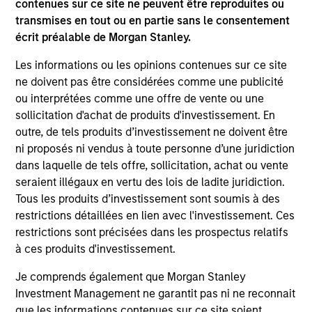
contenues sur ce site ne peuvent être reproduites ou
charterholder.
transmises en tout ou en partie sans le consentement
écrit préalable de Morgan Stanley.
Les informations ou les opinions contenues sur ce site
Team Insights
ne doivent pas être considérées comme une publicité
ou interprétées comme une offre de vente ou une
sollicitation d'achat de produits d'investissement. En
outre, de tels produits d’investissement ne doivent être
ni proposés ni vendus à toute personne d’une juridiction
dans laquelle de tels offre, sollicitation, achat ou vente
seraient illégaux en vertu des lois de ladite juridiction.
Tous les produits d’investissement sont soumis à des
restrictions détaillées en lien avec l'investissement. Ces
restrictions sont précisées dans les prospectus relatifs
à ces produits d'investissement.
ARTICLE
ME
Je comprends également que Morgan Stanley
2026 Russell Reconstitution: A New
Co
Investment Management ne garantit pas ni ne reconnait
Lens on Growth, Value and Active
Mo
que les informations contenues sur ce site soient