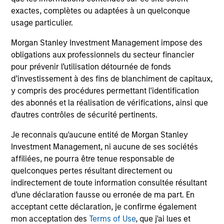
Management
Ma
exactes, complètes ou adaptées à un quelconque
The 2026 Russell Reconstitution highlights a
Do
Ac
usage particulier.
broader shift in today’s market: the traditional
an
In
lines between Growth and Value are becoming
In
Morgan Stanley Investment Management impose des
less distinct. Learn what Eaton Vance
Int
obligations aux professionnels du secteur financier
investment teams think that means for
di
pour prévenir l’utilisation détournée de fonds
portfolio construction, diversification and
an
d’investissement à des fins de blanchiment de capitaux,
where they see opportunities for active
inn
y compris des procédures permettant l'identification
investors.
mea
03-AUG-2026
16
des abonnés et la réalisation de vérifications, ainsi que
d'autres contrôles de sécurité pertinents.
Je reconnais qu'aucune entité de Morgan Stanley
Investment Management, ni aucune de ses sociétés
affiliées, ne pourra être tenue responsable de
quelconques pertes résultant directement ou
indirectement de toute information consultée résultant
d’une déclaration fausse ou erronée de ma part. En
acceptant cette déclaration, je confirme également
May not represent all Team Members.
mon acceptation des
Terms of Use
, que j'ai lues et