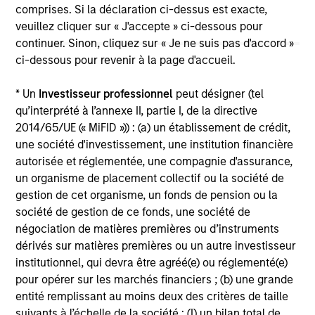
The information on this page is for informational
comprises. Si la déclaration ci-dessus est exacte,
purposes only. The information contained herein does
veuillez cliquer sur « J'accepte » ci-dessous pour
not constitute and should not be construed as an
continuer. Sinon, cliquez sur « Je ne suis pas d'accord »
offering of advisory services or an offer to sell or a
ci-dessous pour revenir à la page d'accueil.
solicitation of an offer to buy any securities in any
jurisdiction in which such offer or solicitation,
purchase or sale would be unlawful under the
* Un
Investisseur professionnel
peut désigner (tel
securities, insurance or other laws of such jurisdiction.
qu’interprété à l’annexe II, partie I, de la directive
2014/65/UE (« MiFID »)) : (a) un établissement de crédit,
All investing involves risks, including a loss of principal.
une société d'investissement, une institution financière
Please refer to the strategy detail page for important
autorisée et réglementée, une compagnie d'assurance,
information on the strategy, including additional risk
un organisme de placement collectif ou la société de
considerations.
gestion de cet organisme, un fonds de pension ou la
société de gestion de ce fonds, une société de
négociation de matières premières ou d’instruments
dérivés sur matières premières ou un autre investisseur
institutionnel, qui devra être agréé(e) ou réglementé(e)
pour opérer sur les marchés financiers ; (b) une grande
entité remplissant au moins deux des critères de taille
suivants à l’échelle de la société : (I) un bilan total de