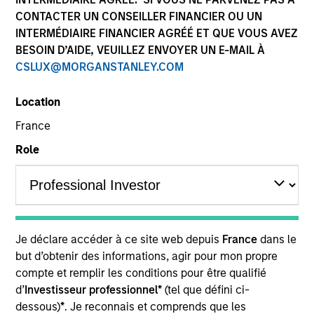
CONTACTER UN CONSEILLER FINANCIER OU UN
INTERMÉDIAIRE FINANCIER AGRÉÉ ET QUE VOUS AVEZ
BESOIN D’AIDE, VEUILLEZ ENVOYER UN E-MAIL À
CSLUX@MORGANSTANLEY.COM
Location
France
Role
YEARS OF INDUSTRY EXPERIENCE
27
Years
Je déclare accéder à ce site web depuis
France
dans le
but d’obtenir des informations, agir pour mon propre
TEAM
compte et remplir les conditions pour être qualifié
Eaton Vance Equity Team
d’
Investisseur professionnel*
(tel que défini ci-
dessous)
*
. Je reconnais et comprends que les