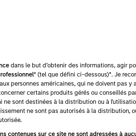
TEAM
Global Liquidity
Solutions
nce
dans le but d’obtenir des informations, agir p
the Global Liquidity team. He joined Morgan Stanley in
professionnel*
(tel que défini ci-dessous)
*
. Je rec
sset Management. Douglas has 25 years of industry ex
 aux personnes américaines, qui ne doivent pas y 
 Partnership (SWIP) where he held positions as both s
concerner certains produits gérés ou conseillés p
 Mathematics from Strathclyde University.
 ne sont destinées à la distribution ou à l'utilisat
tissement ne sont pas autorisés à la distribution, o
utorisée.
nal purposes only. The information contained herein does not c
s contenues sur ce site ne sont adressées à aucun