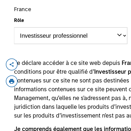
France
Rôle
YEARS OF INDUSTRY EXPERIENCE
27
Years
Je déclare accéder à ce site web depuis
Fra
Douglas is a senior portfolio manager on 
conditions pour être qualifié d’
Investisseur 
Senior Investment Manager at Aberdeen A
contenues sur ce site ne sont pas destinées
Aberdeen and Scottish Widows Investment
informations contenues sur ce site peuvent 
management. Douglas has a Bsc (Hons) in
Management, qu’elles ne s'adressent pas à, ni
juridiction dans laquelle les produits d’inves
sur les produits d’investissement n'est pas a
May not represent all Team Members.
The information on this page is for informatio
Je comprends également que les information