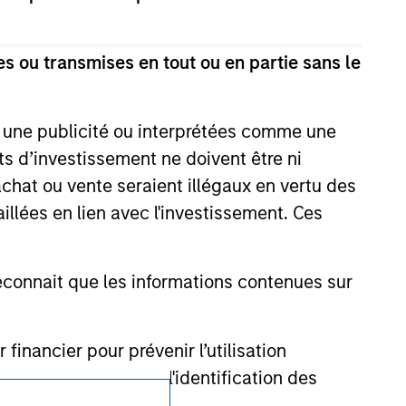
ction in which such offer or solicitation,
s ou transmises en tout ou en partie sans le
nsiderations.
e une publicité ou interprétées comme une
its d’investissement ne doivent être ni
 achat ou vente seraient illégaux en vertu des
aillées en lien avec l'investissement. Ces
onnait que les informations contenues sur
nancier pour prévenir l’utilisation
cédures permettant l'identification des