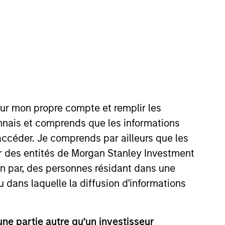
our mon propre compte et remplir les
 2017 having previously been a
onnais et comprends que les informations
perience, from time spent at
accéder. Je comprends par ailleurs que les
enior dealer and in fund
ar des entités de Morgan Stanley Investment
ion par, des personnes résidant dans une
u dans laquelle la diffusion d'informations
onstitute and should not be construed as an
e partie autre qu’un investisseur