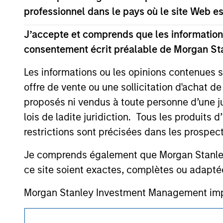
offering of advisory services or an offer to sell 
professionnel dans le pays où le site Web es
purchase or sale would be unlawful under the se
All investing involves risks, including a loss of 
J’accepte et comprends que les informations
consentement écrit préalable de Morgan St
Please refer to the strategy detail page for imp
Les informations ou les opinions contenues 
offre de vente ou une sollicitation d'achat de
proposés ni vendus à toute personne d’une juri
Morgan Stan
lois de ladite juridiction. Tous les produits 
restrictions sont précisées dans les prospec
Morgan Stan
Je comprends également que Morgan Stanley 
ce site soient exactes, complètes ou adapté
Morgan Stanley Investment Management impose
détournée de fonds d’investissement à des f
abonnés et la réalisation de vérifications, ai