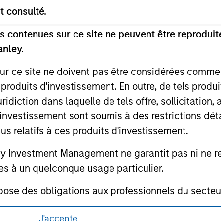
or a solicitation of an offer to buy any securities in any jurisdi
t consulté.
curities, insurance or other laws of such jurisdiction.
principal.
 contenues sur ce site ne peuvent être reproduite
anley.
ortant information on the strategy, including additional risk co
sur ce site ne doivent pas être considérées comm
 produits d'investissement. En outre, de tels produ
diction dans laquelle de tels offre, sollicitation,
ley
d’investissement sont soumis à des restrictions dét
tus relatifs à ces produits d'investissement.
ley Careers
Investment Management ne garantit pas ni ne rec
es à un quelconque usage particulier.
 des obligations aux professionnels du secteur fi
ins de blanchiment de capitaux, y compris des pro
J'accepte
nsi que d'autres contrôles de sécurité pertinents.