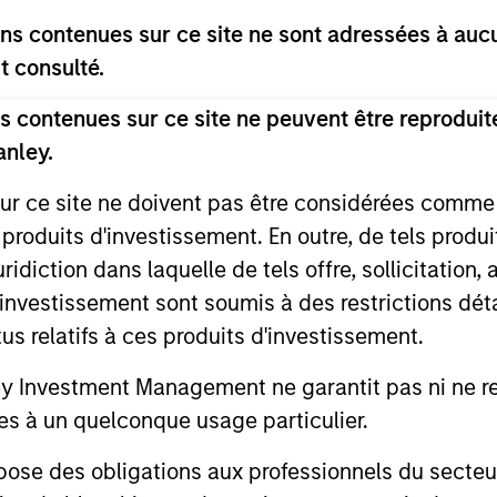
s contenues sur ce site ne sont adressées à aucun
t consulté.
Core, integrated approach to global equity inv
sector/thematic and stock decisions.
 contenues sur ce site ne peuvent être reproduite
anley.
sur ce site ne doivent pas être considérées comm
 produits d'investissement. En outre, de tels produ
diction dans laquelle de tels offre, sollicitation,
d’investissement sont soumis à des restrictions dét
tus relatifs à ces produits d'investissement.
Investment Management ne garantit pas ni ne rec
es à un quelconque usage particulier.
 des obligations aux professionnels du secteur fi
BIG PICTURE
TALES FRO