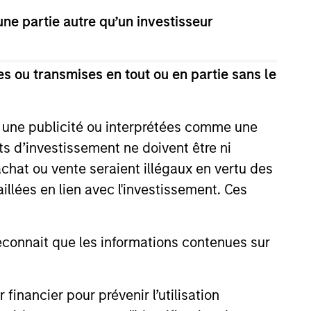
e partie autre qu’un investisseur
esting through country/currency,
s ou transmises en tout ou en partie sans le
e une publicité ou interprétées comme une
its d’investissement ne doivent être ni
 achat ou vente seraient illégaux en vertu des
aillées en lien avec l'investissement. Ces
onnait que les informations contenues sur
nancier pour prévenir l’utilisation
M THE EMERGING WORLD