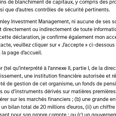
ins de blanchiment de capitaux, y compris des pro
nsi que d'autres contrôles de sécurité pertinents.
Video: Ten Investment Truths
Terms o
About Artificial Intelligence
Tailwin
nley Investment Management, ni aucune de ses soci
Market
 directement ou indirectement de toute informatio
In this
Big Picture video,
Jitania Kandhari
A common t
 cette déclaration, je confirme également mon ac
covers ten investment truths about AI:
markets is 
from the extraordinary speed of the
of trade, w
acte, veuillez cliquer sur « J'accepte » ci-dessous 
infrastructure buildout, to the rise of
external ba
 la page d'accueil.
autonomous agents, to the two competing
improve the
architectures that will shape the
domesticall
(tel qu’interprété à l’annexe II, partie I, de la dire
geopolitical order for decades.
and Uday Th
07-JUL-2026
23-JUN-20
tissement, une institution financière autorisée e
té de gestion de cet organisme, un fonds de pensi
 ou d’instruments dérivés sur matières premières o
érer sur les marchés financiers ; (b) une grande e
) un bilan total de 20 millions d'euros, (ii) un chiffre
issant pour son propre compte ; ou (c) un gouvernem
nal purposes only. The information contained herein does not c