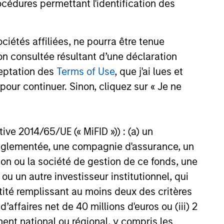
cédures permettant l'identification des
f Trade: The Quiet
d Behind Emerging
étés affiliées, ne pourra être tenue
’s Comeback
n consultée résultant d’une déclaration
hread across emerging
ceptation des
Terms of Use
, que j'ai lues et
an improvement in their terms
hich is helping to strengthen
pour continuer. Sinon, cliquez sur « Je ne
lances, support currencies and
 earnings outlook for
y-oriented sectors. Paul Psaila
ctive 2014/65/UE (« MiFID »)) : (a) un
arar explain.
26
t réglementée, une compagnie d'assurance, un
on ou la société de gestion de ce fonds, une
u un autre investisseur institutionnel, qui
ntité remplissant au moins deux des critères
 d’affaires net de 40 millions d'euros ou (iii) 2
ent national ou régional, y compris les
onstitute and should not be construed as an