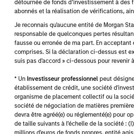
détournée de fonds d’investissement à des f
abonnés et la réalisation de vérifications, ai
From Electric Vehicles to
Humanoids: China’s Next
Je reconnais qu'aucune entité de Morgan Sta
Manufacturing Leap
responsable de quelconques pertes résultant
Humanoid robots sit at the intersection of
fausse ou erronée de ma part. En acceptant
hardware, AI, manufacturing, real-world
data and customer integration. Longer-
comprises. Si la déclaration ci-dessus est ex
term value may depend more on
suis pas d'accord » ci-dessous pour revenir à
intelligence, software and fleet learning.
Jerry Pang and Rose Kim examine how
* Un
Investisseur professionnel
peut désigner 
China’s humanoid robots are beginning to
05-AUG-2026
move from televised spectacles to
établissement de crédit, une société d'inves
manufacturing and commercial roles.
organisme de placement collectif ou la socié
société de négociation de matières premières
devra être agréé(e) ou réglementé(e) pour op
May not represent all Team Members.
de taille suivants à l’échelle de la société : (I
millions d'euros de fonds propres, entité ag
The information on this page is for informatio