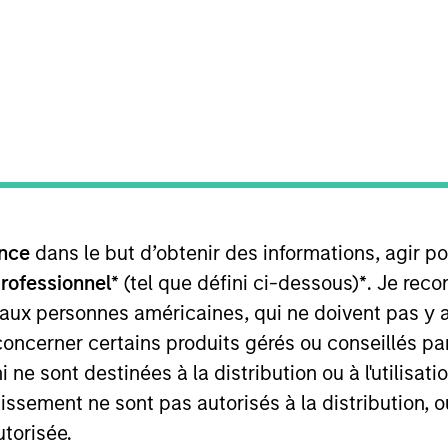
TEAM
Emerging Markets
Equity Team
ssport Equity strategies. He joined Morgan Stanley in 2
nce
dans le but d’obtenir des informations, agir p
nal, global and U.S. equity mandates. Prior to joining t
was the head of International and Global Active Equity s
professionnel*
(tel que défini ci-dessous)
*
. Je rec
siness Administration with a focus on Finance from Nort
 aux personnes américaines, qui ne doivent pas y 
rom Neoma Business School. He holds the Chartered Fin
concerner certains produits gérés ou conseillés p
 ne sont destinées à la distribution ou à l'utilisat
tissement ne sont pas autorisés à la distribution, o
ity Team
utorisée.