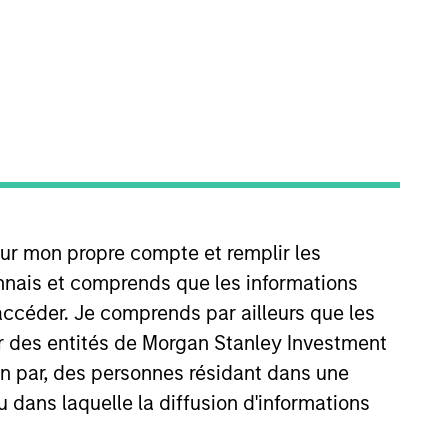
024 and has 22 years of
our mon propre compte et remplir les
he firm, Didier was a senior
trategies at State Street Global
onnais et comprends que les informations
heastern University and a Master
accéder. Je comprends par ailleurs que les
ancial Analyst designation.
ar des entités de Morgan Stanley Investment
ion par, des personnes résidant dans une
u dans laquelle la diffusion d'informations
View Team