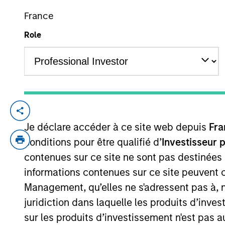
France
Role
YEARS OF INDUSTRY EXPERIENCE
24
Years
Didier is co-portfolio manager for the Pa
Je déclare accéder à ce site web depuis
Fra
investment experience managing internatio
portfolio manager at GIC. Previously, he 
conditions pour être qualifié d’
Investisseur 
Advisors. Didier received a Master of Bu
contenues sur ce site ne sont pas destinées
in Management with a focus on Finance f
informations contenues sur ce site peuvent 
Management, qu’elles ne s'adressent pas à, ni
juridiction dans laquelle les produits d’inves
Emerging Markets Equ
sur les produits d’investissement n'est pas a