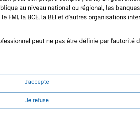
or a solicitation of an offer to buy any securities in any jurisdi
lique au niveau national ou régional, les banques c
curities, insurance or other laws of such jurisdiction.
FMI, la BCE, la BEI et d'autres organisations inter
principal.
ortant information on the strategy, including additional risk co
ofessionnel peut ne pas être définie par l'autorité 
ley
J'accepte
ley Careers
Je refuse