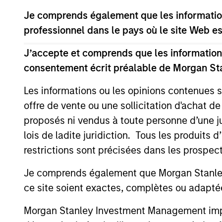
Je comprends également que les information
professionnel dans le pays où le site Web es
Passport Overseas
Equity Strategy
J’accepte et comprends que les informations
consentement écrit préalable de Morgan St
Les informations ou les opinions contenues 
Team Insights
offre de vente ou une sollicitation d'achat de
proposés ni vendus à toute personne d’une juri
lois de ladite juridiction. Tous les produits 
restrictions sont précisées dans les prospec
Je comprends également que Morgan Stanley 
ce site soient exactes, complètes ou adapté
Morgan Stanley Investment Management impose
TALES FROM THE EMERGING WORLD