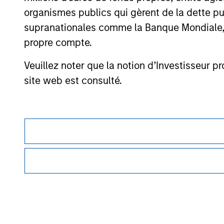
offering of advisory services or an offer to sell 
organismes publics qui gèrent de la dette pub
purchase or sale would be unlawful under the se
supranationales comme la Banque Mondiale, le 
All investing involves risks, including a loss of 
propre compte.
Please refer to the strategy detail page for imp
Veuillez noter que la notion d’Investisseur pr
site web est consulté.
Morgan Stan
Morgan Stan