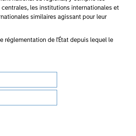
ction in which such offer or solicitation,
entrales, les institutions internationales et
nationales similaires agissant pour leur
nsiderations.
de réglementation de l'État depuis lequel le