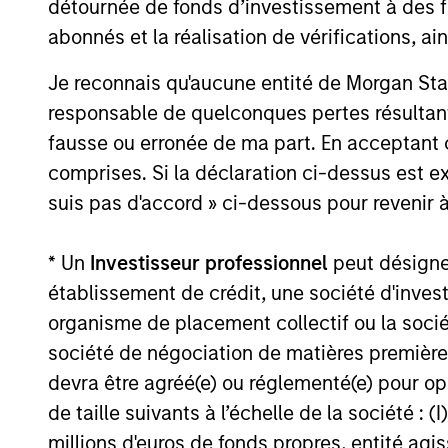
détournée de fonds d’investissement à des f
secular forces.
abonnés et la réalisation de vérifications, ai
16-JUL-2026
Je reconnais qu'aucune entité de Morgan Sta
responsable de quelconques pertes résultant
fausse ou erronée de ma part. En acceptant
comprises. Si la déclaration ci-dessus est ex
May not represent all Team Members.
suis pas d'accord » ci-dessous pour revenir à
The information on this page is for informatio
offering of advisory services or an offer to sell 
* Un
Investisseur professionnel
peut désigner 
purchase or sale would be unlawful under the se
établissement de crédit, une société d'inves
All investing involves risks, including a loss of 
organisme de placement collectif ou la socié
Please refer to the strategy detail page for imp
société de négociation de matières premières
devra être agréé(e) ou réglementé(e) pour op
de taille suivants à l’échelle de la société : (I
millions d'euros de fonds propres, entité ag