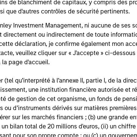
ins de blanchiment de capitaux, y compris des pro
Credit outlook.
Stanley Tac
nsi que d'autres contrôles de sécurité pertinents.
one of the 
16-DEC-2025
19-JUN-20
West-Coast
nley Investment Management, ni aucune de ses soci
investment v
 directement ou indirectement de toute informatio
Series D ro
 cette déclaration, je confirme également mon ac
acte, veuillez cliquer sur « J'accepte » ci-dessous 
 la page d'accueil.
nal purposes only. The information contained herein does not c
or a solicitation of an offer to buy any securities in any jurisdi
(tel qu’interprété à l’annexe II, partie I, de la dire
curities, insurance or other laws of such jurisdiction.
tissement, une institution financière autorisée e
principal.
té de gestion de cet organisme, un fonds de pensi
ortant information on the strategy, including additional risk co
 ou d’instruments dérivés sur matières premières o
érer sur les marchés financiers ; (b) une grande e
) un bilan total de 20 millions d'euros, (ii) un chiffre
issant pour son propre compte ; ou (c) un gouvernem