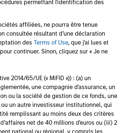
cédures permettant l'identification des
tical Value (“MSTV”) and from
largest, most experienced
24
 mutual fund managers. The
étés affiliées, ne pourra être tenue
alues Clip in line with the
n consultée résultant d’une déclaration
und completed in 2021.
ceptation des
Terms of Use
, que j'ai lues et
pour continuer. Sinon, cliquez sur « Je ne
onstitute and should not be construed as an
ction in which such offer or solicitation,
ctive 2014/65/UE (« MiFID »)) : (a) un
t réglementée, une compagnie d'assurance, un
on ou la société de gestion de ce fonds, une
nsiderations.
u un autre investisseur institutionnel, qui
ntité remplissant au moins deux des critères
 d’affaires net de 40 millions d'euros ou (iii) 2
ent national ou régional, y compris les