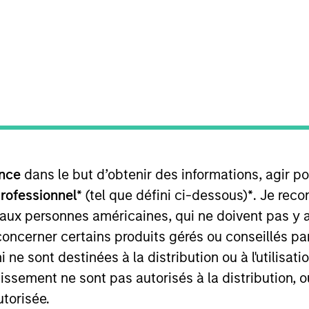
TEAM
Morgan Stanley
Tactical Value
Morgan Stanley’s Tactical Value Team (MSTV). Mr. Stant
nce
dans le but d’obtenir des informations, agir p
ible for overseeing the carried interest compensation 
 an analyst program at J.P. Morgan and also worked in 
professionnel*
(tel que défini ci-dessous)
*
. Je rec
rfall models. He holds a B.S. in Business Economics wi
 aux personnes américaines, qui ne doivent pas y 
concerner certains produits gérés ou conseillés p
 ne sont destinées à la distribution ou à l'utilisat
tissement ne sont pas autorisés à la distribution, o
utorisée.