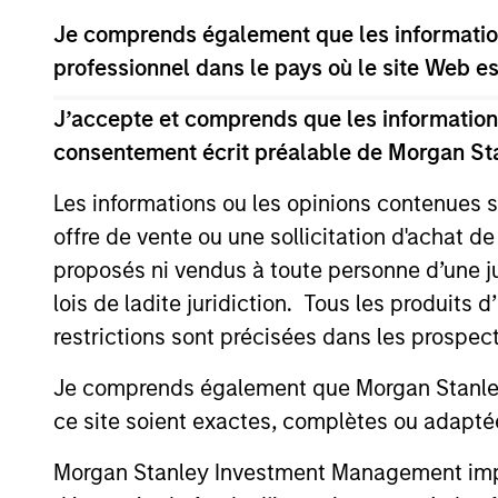
Je comprends également que les information
professionnel dans le pays où le site Web es
J’accepte et comprends que les informations
consentement écrit préalable de Morgan St
Les informations ou les opinions contenues 
offre de vente ou une sollicitation d'achat de
ALTS IN FOCUS
proposés ni vendus à toute personne d’une juri
lois de ladite juridiction. Tous les produits 
Private Credit 2026 Midyear
restrictions sont précisées dans les prospec
Outlook
Je comprends également que Morgan Stanley 
We believe the current market
environment is becoming more favorable
ce site soient exactes, complètes ou adapté
for scaled private credit lenders as pricing
power improves and financing demand
Morgan Stanley Investment Management impose
accelerates, driven by cyclical and