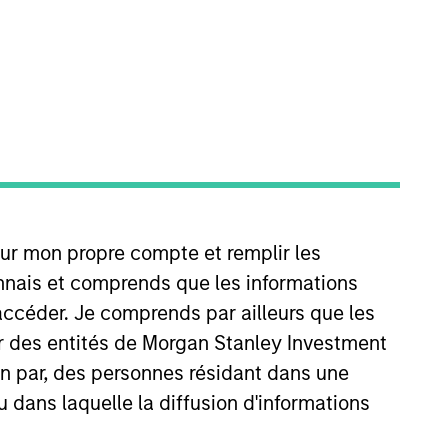
on joined Morgan Stanley in 2018.
our mon propre compte et remplir les
process across MSIM’s General
their Custody & Fund Services
onnais et comprends que les informations
th a concentration in Finance
accéder. Je comprends par ailleurs que les
ar des entités de Morgan Stanley Investment
ion par, des personnes résidant dans une
u dans laquelle la diffusion d'informations