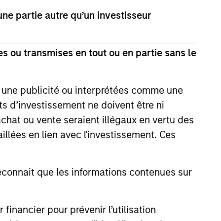
e partie autre qu’un investisseur
s ou transmises en tout ou en partie sans le
e une publicité ou interprétées comme une
its d’investissement ne doivent être ni
EASE
 achat ou vente seraient illégaux en vertu des
aillées en lien avec l'investissement. Ces
 Fintech Unicorn Clip
es US$100 Million
ent
onnait que les informations contenues sur
o's leading digital payments and
nablement platform, today
hat it has secured an
round of US$100 million from
nancier pour prévenir l’utilisation
 funds managed by Morgan