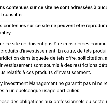
s contenues sur ce site ne sont adressées à aucun
t consulté.
 contenues sur ce site ne peuvent être reproduite
anley.
sur ce site ne doivent pas être considérées comm
 produits d'investissement. En outre, de tels produ
ALTS IN FOCUS
PRESS REL
diction dans laquelle de tels offre, sollicitation,
d’investissement sont soumis à des restrictions dét
Private Credit 2026 Outlook
Mexican
tus relatifs à ces produits d'investissement.
Announc
We expect new deal demand and a large
Investm
refinancing wave to gradually overtake
Investment Management ne garantit pas ni ne rec
Clip, Mexic
private credit supply allowing lenders to
commerce e
es à un quelconque usage particulier.
preserve discipline, strengthen terms, and
announced t
capture the illiquidity premium to public
investment 
 des obligations aux professionnels du secteur fi
markets. Learn why in our 2026 Private
investment