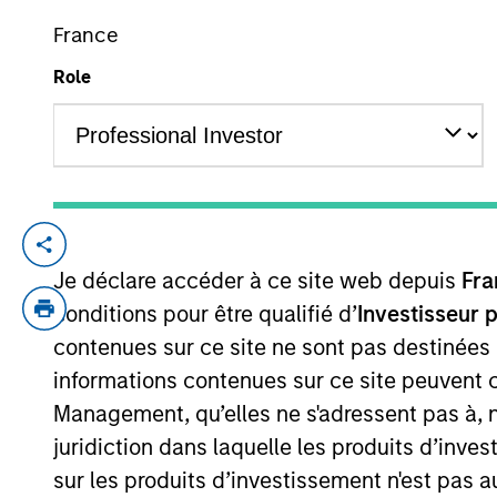
France
Role
YEARS OF INDUSTRY EXPERIENCE
12
Years
David Stanton is a Vice President within 
Je déclare accéder à ce site web depuis
Fra
Prior to his current role, he was respons
Partners. Before that, Mr. Stanton was in
conditions pour être qualifié d’
Investisseur 
group developing PE carried interest wate
contenues sur ce site ne sont pas destinées
from SUNY Oneonta.
informations contenues sur ce site peuvent 
Management, qu’elles ne s'adressent pas à, ni
juridiction dans laquelle les produits d’inves
Team Insights
sur les produits d’investissement n'est pas a