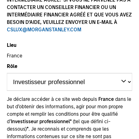
CONTACTER UN CONSEILLER FINANCIER OU UN
INTERMÉDIAIRE FINANCIER AGRÉÉ ET QUE VOUS AVEZ
BESOIN D’AIDE, VEUILLEZ ENVOYER UN E-MAIL À
CSLUX@MORGANSTANLEY.COM
Lieu
France
Rôle
YEARS OF INDUSTRY EXPERIENCE
19
Years
TEAM
Je déclare accéder à ce site web depuis
France
dans le
Global Liquidity Solutions
but d’obtenir des informations, agir pour mon propre
compte et remplir les conditions pour être qualifié
d’
Investisseur professionnel*
(tel que défini ci-
dessous)
*
. Je reconnais et comprends que les
David is a Portfolio Manager on the Global Liquidity
informations contenues sur ce site ne sont pas