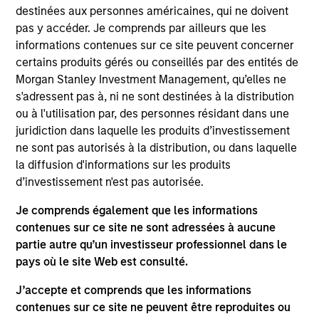
team. He joined Morgan Stanley in 2012 and has 18
destinées aux personnes américaines, qui ne doivent
years of investment experience. Prior to joining the
pas y accéder. Je comprends par ailleurs que les
firm, David worked for Blackrock in Relationship
informations contenues sur ce site peuvent concerner
Management-Analytics. Prior to that role, he worked
certains produits gérés ou conseillés par des entités de
for JP Morgan Chase, Drake Management LLC, and
Morgan Stanley Investment Management, qu’elles ne
Nomura Securities International. David received a
s'adressent pas à, ni ne sont destinées à la distribution
B.A. in political science from the University of
ou à l'utilisation par, des personnes résidant dans une
Maryland, and an M.B.A. in finance from Baruch
juridiction dans laquelle les produits d’investissement
College. He passed his Series 7, 63, 4, and 24
ne sont pas autorisés à la distribution, ou dans laquelle
registrations as well as the Chartered Alternative
la diffusion d'informations sur les produits
Investment Analyst (CAIA) designation.
d’investissement n'est pas autorisée.
Je comprends également que les informations
contenues sur ce site ne sont adressées à aucune
partie autre qu’un investisseur professionnel dans le
May not represent all Team Members.
pays où le site Web est consulté.
The information on this page is for informational
J’accepte et comprends que les informations
purposes only. The information contained herein does
contenues sur ce site ne peuvent être reproduites ou
not constitute and should not be construed as an