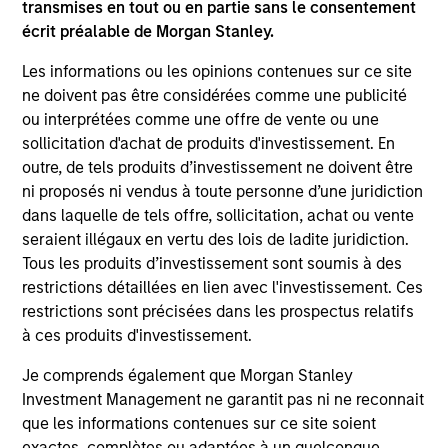
offering of advisory services or an offer to sell or a
transmises en tout ou en partie sans le consentement
solicitation of an offer to buy any securities in any
écrit préalable de Morgan Stanley.
jurisdiction in which such offer or solicitation,
purchase or sale would be unlawful under the
Les informations ou les opinions contenues sur ce site
securities, insurance or other laws of such jurisdiction.
ne doivent pas être considérées comme une publicité
All investing involves risks, including a loss of principal.
ou interprétées comme une offre de vente ou une
sollicitation d'achat de produits d'investissement. En
Please refer to the strategy detail page for important
outre, de tels produits d’investissement ne doivent être
information on the strategy, including additional risk
ni proposés ni vendus à toute personne d’une juridiction
considerations.
dans laquelle de tels offre, sollicitation, achat ou vente
seraient illégaux en vertu des lois de ladite juridiction.
Tous les produits d’investissement sont soumis à des
restrictions détaillées en lien avec l'investissement. Ces
restrictions sont précisées dans les prospectus relatifs
à ces produits d'investissement.
Je comprends également que Morgan Stanley
Investment Management ne garantit pas ni ne reconnait
que les informations contenues sur ce site soient
exactes, complètes ou adaptées à un quelconque