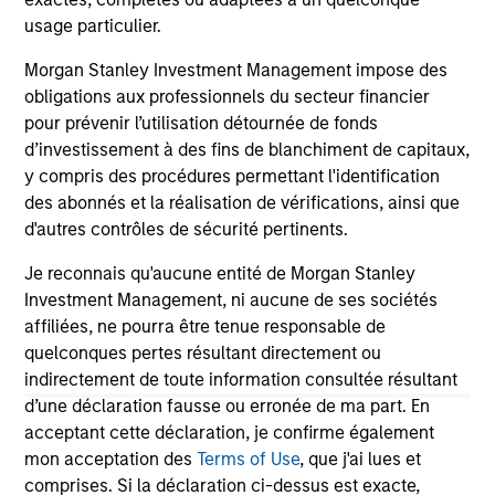
usage particulier.
Morgan Stanley Investment Management impose des
obligations aux professionnels du secteur financier
pour prévenir l’utilisation détournée de fonds
d’investissement à des fins de blanchiment de capitaux,
y compris des procédures permettant l'identification
May not represent all Team Members.
des abonnés et la réalisation de vérifications, ainsi que
The information on this page is for informational
d'autres contrôles de sécurité pertinents.
purposes only. The information contained herein does
not constitute and should not be construed as an
Je reconnais qu'aucune entité de Morgan Stanley
offering of advisory services or an offer to sell or a
Investment Management, ni aucune de ses sociétés
solicitation of an offer to buy any securities in any
jurisdiction in which such offer or solicitation,
affiliées, ne pourra être tenue responsable de
purchase or sale would be unlawful under the
quelconques pertes résultant directement ou
securities, insurance or other laws of such jurisdiction.
indirectement de toute information consultée résultant
d’une déclaration fausse ou erronée de ma part. En
All investing involves risks, including a loss of principal.
acceptant cette déclaration, je confirme également
Please refer to the strategy detail page for important
mon acceptation des
Terms of Use
, que j'ai lues et
information on the strategy, including additional risk
comprises. Si la déclaration ci-dessus est exacte,
considerations.