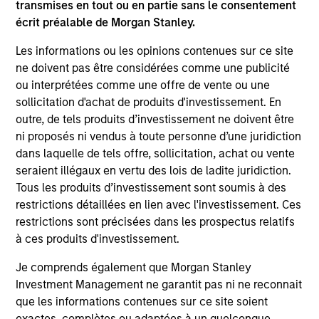
transmises en tout ou en partie sans le consentement
écrit préalable de Morgan Stanley.
Les informations ou les opinions contenues sur ce site
ne doivent pas être considérées comme une publicité
ou interprétées comme une offre de vente ou une
sollicitation d'achat de produits d'investissement. En
ALTS IN FOCUS
AL
outre, de tels produits d’investissement ne doivent être
ni proposés ni vendus à toute personne d’une juridiction
Private Credit 2026 Midyear Outlook
Pr
dans laquelle de tels offre, sollicitation, achat ou vente
seraient illégaux en vertu des lois de ladite juridiction.
We believe the current market environment is
The
Tous les produits d’investissement sont soumis à des
becoming more favorable for scaled private
no
restrictions détaillées en lien avec l'investissement. Ces
credit lenders as pricing power improves and
dir
restrictions sont précisées dans les prospectus relatifs
financing demand accelerates, driven by
à ces produits d'investissement.
cyclical and secular forces.
Je comprends également que Morgan Stanley
Investment Management ne garantit pas ni ne reconnait
que les informations contenues sur ce site soient
16-JUL-2026
16-
exactes, complètes ou adaptées à un quelconque