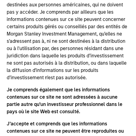
Stanley Expansion Capital, responsible for leading
destinées aux personnes américaines, qui ne doivent
growth equity and credit investments in late-stage
pas y accéder. Je comprends par ailleurs que les
healthcare technology and AI-enabled services
informations contenues sur ce site peuvent concerner
companies. David partners with ambitious founders
certains produits gérés ou conseillés par des entités de
building enduring businesses that improve how
Morgan Stanley Investment Management, qu’elles ne
care is delivered and administered. He joined
s'adressent pas à, ni ne sont destinées à la distribution
Morgan Stanley in 2022 from Cain Brothers, where
ou à l'utilisation par, des personnes résidant dans une
he advised digital health and healthcare services
juridiction dans laquelle les produits d’investissement
companies on M&A and financing. He is a graduate
ne sont pas autorisés à la distribution, ou dans laquelle
of the University of Michigan, where he studied
la diffusion d'informations sur les produits
Economics and Business Administration.
d’investissement n'est pas autorisée.
Je comprends également que les informations
contenues sur ce site ne sont adressées à aucune
partie autre qu’un investisseur professionnel dans le
Team Insights
pays où le site Web est consulté.
J’accepte et comprends que les informations
contenues sur ce site ne peuvent être reproduites ou