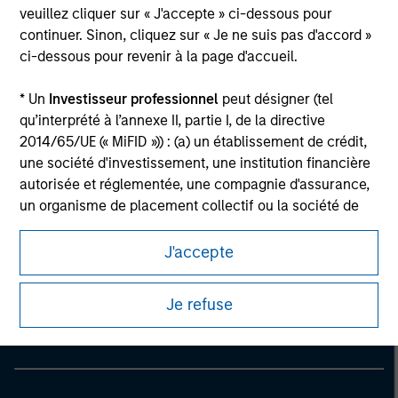
veuillez cliquer sur « J'accepte » ci-dessous pour
continuer. Sinon, cliquez sur « Je ne suis pas d'accord »
ci-dessous pour revenir à la page d'accueil.
* Un
Investisseur professionnel
peut désigner (tel
qu’interprété à l’annexe II, partie I, de la directive
2014/65/UE (« MiFID »)) : (a) un établissement de crédit,
une société d'investissement, une institution financière
autorisée et réglementée, une compagnie d'assurance,
un organisme de placement collectif ou la société de
gestion de cet organisme, un fonds de pension ou la
société de gestion de ce fonds, une société de
J'accepte
Morgan Stanley
négociation de matières premières ou d’instruments
dérivés sur matières premières ou un autre investisseur
Morgan Stanley Careers
Je refuse
institutionnel, qui devra être agréé(e) ou réglementé(e)
pour opérer sur les marchés financiers ; (b) une grande
entité remplissant au moins deux des critères de taille
suivants à l’échelle de la société : (I) un bilan total de
20 millions d'euros, (ii) un chiffre d’affaires net de