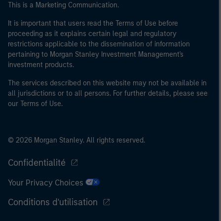
This is a Marketing Communication.
40 millions d'euros ou (iii) 2 millions d'euros de fonds
propres, entité agissant pour son propre compte ; ou (c)
It is important that users read the Terms of Use before
proceeding as it explains certain legal and regulatory
un gouvernement national ou régional, y compris les
restrictions applicable to the dissemination of information
organismes publics qui gèrent de la dette publique au
pertaining to Morgan Stanley Investment Management's
niveau national ou régional, les banques centrales, les
investment products.
institutions internationales et supranationales comme
la Banque Mondiale, le FMI, la BCE, la BEI et d'autres
The services described on this website may not be available in
all jurisdictions or to all persons. For further details, please see
organisations internationales similaires agissant pour
our Terms of Use.
leur propre compte.
Veuillez noter que la notion d’Investisseur professionnel
peut ne pas être définie par l'autorité de réglementation
© 2026 Morgan Stanley. All rights reserved.
de l'État depuis lequel le site web est consulté.
Confidentialité
Your Privacy Choices
Conditions d'utilisation