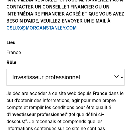
CONTACTER UN CONSEILLER FINANCIER OU UN
INTERMÉDIAIRE FINANCIER AGRÉÉ ET QUE VOUS AVEZ
BESOIN D’AIDE, VEUILLEZ ENVOYER UN E-MAIL À
CSLUX@MORGANSTANLEY.COM
Lieu
France
Rôle
YEARS OF INDUSTRY EXPERIENCE
10
Years
TEAM
Je déclare accéder à ce site web depuis
France
dans le
Morgan Stanley Expansion Capital
but d’obtenir des informations, agir pour mon propre
compte et remplir les conditions pour être qualifié
d’
Investisseur professionnel*
(tel que défini ci-
dessous)
*
. Je reconnais et comprends que les
David Neary is a Vice President with Morgan
informations contenues sur ce site ne sont pas