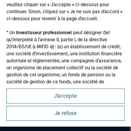
veuillez cliquer sur « J'accepte » ci-dessous pour
Please refer to the strategy detail page for important
information on the strategy, including additional risk
continuer. Sinon, cliquez sur « Je ne suis pas d'accord »
considerations.
ci-dessous pour revenir à la page d'accueil.
* Un
Investisseur professionnel
peut désigner (tel
qu’interprété à l’annexe II, partie I, de la directive
2014/65/UE (« MiFID »)) : (a) un établissement de crédit,
une société d'investissement, une institution financière
autorisée et réglementée, une compagnie d'assurance,
un organisme de placement collectif ou la société de
gestion de cet organisme, un fonds de pension ou la
société de gestion de ce fonds, une société de
négociation de matières premières ou d’instruments
J'accepte
dérivés sur matières premières ou un autre investisseur
Morgan Stanley
institutionnel, qui devra être agréé(e) ou réglementé(e)
pour opérer sur les marchés financiers ; (b) une grande
Morgan Stanley Careers
Je refuse
entité remplissant au moins deux des critères de taille
suivants à l’échelle de la société : (I) un bilan total de
20 millions d'euros, (ii) un chiffre d’affaires net de