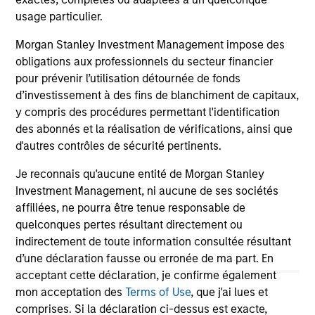
usage particulier.
16-JUL-2026
13
Morgan Stanley Investment Management impose des
obligations aux professionnels du secteur financier
pour prévenir l’utilisation détournée de fonds
d’investissement à des fins de blanchiment de capitaux,
y compris des procédures permettant l'identification
des abonnés et la réalisation de vérifications, ainsi que
d'autres contrôles de sécurité pertinents.
May not represent all Team Members.
Je reconnais qu'aucune entité de Morgan Stanley
The information on this page is for informational
Investment Management, ni aucune de ses sociétés
purposes only. The information contained herein does
not constitute and should not be construed as an
affiliées, ne pourra être tenue responsable de
offering of advisory services or an offer to sell or a
quelconques pertes résultant directement ou
solicitation of an offer to buy any securities in any
indirectement de toute information consultée résultant
jurisdiction in which such offer or solicitation,
d’une déclaration fausse ou erronée de ma part. En
purchase or sale would be unlawful under the
securities, insurance or other laws of such jurisdiction.
acceptant cette déclaration, je confirme également
mon acceptation des
Terms of Use
, que j'ai lues et
All investing involves risks, including a loss of principal.
comprises. Si la déclaration ci-dessus est exacte,