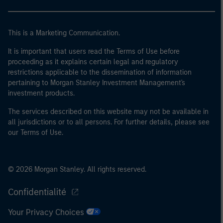
40 millions d'euros ou (iii) 2 millions d'euros de fonds
propres, entité agissant pour son propre compte ; ou (c)
This is a Marketing Communication.
un gouvernement national ou régional, y compris les
organismes publics qui gèrent de la dette publique au
It is important that users read the Terms of Use before
niveau national ou régional, les banques centrales, les
proceeding as it explains certain legal and regulatory
institutions internationales et supranationales comme
restrictions applicable to the dissemination of information
la Banque Mondiale, le FMI, la BCE, la BEI et d'autres
pertaining to Morgan Stanley Investment Management's
investment products.
organisations internationales similaires agissant pour
leur propre compte.
The services described on this website may not be available in
all jurisdictions or to all persons. For further details, please see
Veuillez noter que la notion d’Investisseur professionnel
our Terms of Use.
peut ne pas être définie par l'autorité de réglementation
de l'État depuis lequel le site web est consulté.
© 2026 Morgan Stanley. All rights reserved.
Confidentialité
Your Privacy Choices