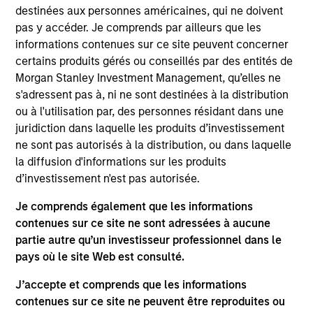
Morgan Stanley Investment Management and
destinées aux personnes américaines, qui ne doivent
serves as the strategy head for Global Macro,
pas y accéder. Je comprends par ailleurs que les
Emerging Markets, and Sovereign Relative Value
informations contenues sur ce site peuvent concerner
strategies within the Alternative Investment
certains produits gérés ou conseillés par des entités de
Partners Hedge Fund Solutions group. He joined the
Morgan Stanley Investment Management, qu’elles ne
firm in 2019 and has 15 years of investment
s'adressent pas à, ni ne sont destinées à la distribution
experience. Prior to joining the firm, David was a
ou à l'utilisation par, des personnes résidant dans une
proprietary commodities trader at Marex Spectron.
juridiction dans laquelle les produits d’investissement
Previously, he was an Associate Portfolio Manager
ne sont pas autorisés à la distribution, ou dans laquelle
at Caxton Associates and an Associate Director for
la diffusion d'informations sur les produits
Macquarie Bank Limited managing a derivatives
d’investissement n'est pas autorisée.
portfolio providing hedging solutions within
agricultural products. David received a B.A. in
Je comprends également que les informations
economics from Yale University.
contenues sur ce site ne sont adressées à aucune
partie autre qu’un investisseur professionnel dans le
pays où le site Web est consulté.
Team Insights
J’accepte et comprends que les informations
contenues sur ce site ne peuvent être reproduites ou