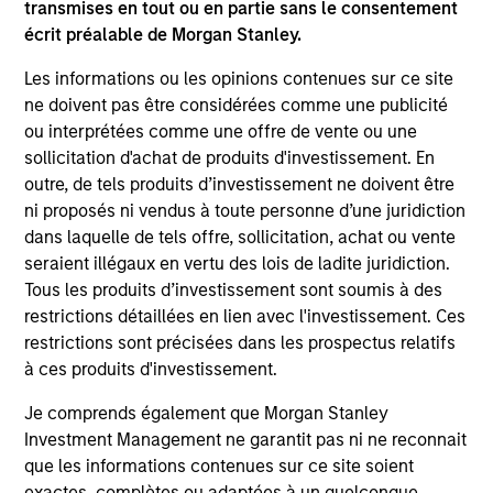
transmises en tout ou en partie sans le consentement
écrit préalable de Morgan Stanley.
Les informations ou les opinions contenues sur ce site
ne doivent pas être considérées comme une publicité
ou interprétées comme une offre de vente ou une
sollicitation d'achat de produits d'investissement. En
outre, de tels produits d’investissement ne doivent être
ni proposés ni vendus à toute personne d’une juridiction
dans laquelle de tels offre, sollicitation, achat ou vente
ALTS IN FOCUS
AR
seraient illégaux en vertu des lois de ladite juridiction.
Hedge Funds 2026 Midyear Outlook
Lo
Tous les produits d’investissement sont soumis à des
"H
restrictions détaillées en lien avec l'investissement. Ces
As markets grow more complex and the
restrictions sont précisées dans les prospectus relatifs
dispersion of outcomes increases, we believe
Am
à ces produits d'investissement.
hedge funds will continue to play a valuable
see
role in investor portfolios through 2026,
por
Je comprends également que Morgan Stanley
offering the potential to enhance returns,
the
Investment Management ne garantit pas ni ne reconnait
reduce volatility, and provide diversification
vol
que les informations contenues sur ce site soient
regardless of the market’s ultimate direction.
exactes, complètes ou adaptées à un quelconque