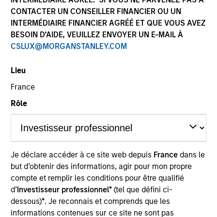
CONTACTER UN CONSEILLER FINANCIER OU UN
INTERMÉDIAIRE FINANCIER AGRÉÉ ET QUE VOUS AVEZ
BESOIN D’AIDE, VEUILLEZ ENVOYER UN E-MAIL À
CSLUX@MORGANSTANLEY.COM
Lieu
France
Rôle
YEARS OF INDUSTRY EXPERIENCE
17
Years
TEAM
Je déclare accéder à ce site web depuis
France
dans le
AIP Hedge Fund Team
but d’obtenir des informations, agir pour mon propre
compte et remplir les conditions pour être qualifié
d’
Investisseur professionnel*
(tel que défini ci-
dessous)
*
. Je reconnais et comprends que les
David Damsgaard is an Executive Director of
informations contenues sur ce site ne sont pas