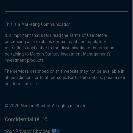
40 millions d'euros ou (iii) 2 millions d'euros de fonds
propres, entité agissant pour son propre compte ; ou (c)
un gouvernement national ou régional, y compris les
This is a Marketing Communication.
organismes publics qui gèrent de la dette publique au
niveau national ou régional, les banques centrales, les
It is important that users read the Terms of Use before
proceeding as it explains certain legal and regulatory
institutions internationales et supranationales comme
restrictions applicable to the dissemination of information
la Banque Mondiale, le FMI, la BCE, la BEI et d'autres
pertaining to Morgan Stanley Investment Management's
organisations internationales similaires agissant pour
investment products.
leur propre compte.
The services described on this website may not be available in
Veuillez noter que la notion d’Investisseur professionnel
all jurisdictions or to all persons. For further details, please see
peut ne pas être définie par l'autorité de réglementation
our Terms of Use.
de l'État depuis lequel le site web est consulté.
© 2026 Morgan Stanley. All rights reserved.
Confidentialité
Your Privacy Choices