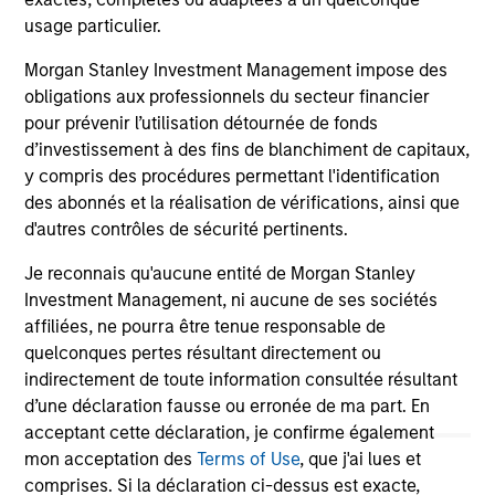
usage particulier.
13-NOV-2025
02
Morgan Stanley Investment Management impose des
obligations aux professionnels du secteur financier
pour prévenir l’utilisation détournée de fonds
d’investissement à des fins de blanchiment de capitaux,
y compris des procédures permettant l'identification
des abonnés et la réalisation de vérifications, ainsi que
d'autres contrôles de sécurité pertinents.
May not represent all Team Members.
Je reconnais qu'aucune entité de Morgan Stanley
The information on this page is for informational
Investment Management, ni aucune de ses sociétés
purposes only. The information contained herein does
affiliées, ne pourra être tenue responsable de
not constitute and should not be construed as an
quelconques pertes résultant directement ou
offering of advisory services or an offer to sell or a
indirectement de toute information consultée résultant
solicitation of an offer to buy any securities in any
jurisdiction in which such offer or solicitation,
d’une déclaration fausse ou erronée de ma part. En
purchase or sale would be unlawful under the
acceptant cette déclaration, je confirme également
securities, insurance or other laws of such jurisdiction.
mon acceptation des
Terms of Use
, que j'ai lues et
comprises. Si la déclaration ci-dessus est exacte,
All investing involves risks, including a loss of principal.