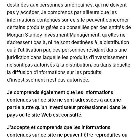
Emerging Markets Equity team. She joined Morgan
destinées aux personnes américaines, qui ne doivent
Stanley in 2010 and has 18 years of investment
pas y accéder. Je comprends par ailleurs que les
experience. Previously, Dana was a client portfolio
informations contenues sur ce site peuvent concerner
manager on the Emerging Markets Equity team.
certains produits gérés ou conseillés par des entités de
Prior to joining the firm, Dana was a business
Morgan Stanley Investment Management, qu’elles ne
development analyst at AQR Capital Management
s'adressent pas à, ni ne sont destinées à la distribution
and an analyst at Morgan Stanley Investment
ou à l'utilisation par, des personnes résidant dans une
Management’s Institutional Advisory Group. She
juridiction dans laquelle les produits d’investissement
received a B.S. in economics and human &
ne sont pas autorisés à la distribution, ou dans laquelle
organizational development from Vanderbilt
la diffusion d'informations sur les produits
University. Dana currently serves a volunteer
d’investissement n'est pas autorisée.
disaster service worker with the Los Angeles
County Community Brigade with several wildfire-
Je comprends également que les informations
related certifications.
contenues sur ce site ne sont adressées à aucune
partie autre qu’un investisseur professionnel dans le
pays où le site Web est consulté.
J’accepte et comprends que les informations
Team Insights
contenues sur ce site ne peuvent être reproduites ou