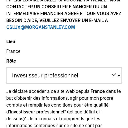
CONTACTER UN CONSEILLER FINANCIER OU UN
INTERMÉDIAIRE FINANCIER AGRÉÉ ET QUE VOUS AVEZ
BESOIN D’AIDE, VEUILLEZ ENVOYER UN E-MAIL À
CSLUX@MORGANSTANLEY.COM
Lieu
France
Rôle
YEARS OF INDUSTRY EXPERIENCE
19
Years
TEAM
Je déclare accéder à ce site web depuis
France
dans le
Emerging Markets Equity Team
but d’obtenir des informations, agir pour mon propre
compte et remplir les conditions pour être qualifié
d’
Investisseur professionnel*
(tel que défini ci-
dessous)
*
. Je reconnais et comprends que les
Dana is the sustainability engagement lead for the
informations contenues sur ce site ne sont pas