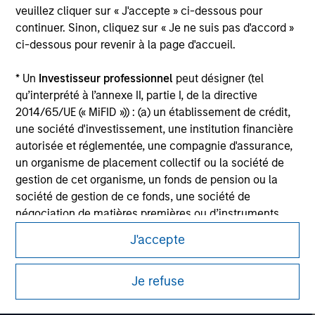
veuillez cliquer sur « J'accepte » ci-dessous pour
Please refer to the strategy detail page for important
continuer. Sinon, cliquez sur « Je ne suis pas d'accord »
information on the strategy, including additional risk
ci-dessous pour revenir à la page d'accueil.
considerations.
* Un
Investisseur professionnel
peut désigner (tel
qu’interprété à l’annexe II, partie I, de la directive
2014/65/UE (« MiFID »)) : (a) un établissement de crédit,
une société d'investissement, une institution financière
autorisée et réglementée, une compagnie d'assurance,
un organisme de placement collectif ou la société de
gestion de cet organisme, un fonds de pension ou la
société de gestion de ce fonds, une société de
négociation de matières premières ou d’instruments
dérivés sur matières premières ou un autre investisseur
J'accepte
institutionnel, qui devra être agréé(e) ou réglementé(e)
Morgan Stanley
pour opérer sur les marchés financiers ; (b) une grande
Je refuse
entité remplissant au moins deux des critères de taille
Morgan Stanley Careers
suivants à l’échelle de la société : (I) un bilan total de
20 millions d'euros, (ii) un chiffre d’affaires net de