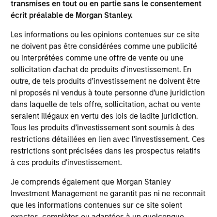
transmises en tout ou en partie sans le consentement
écrit préalable de Morgan Stanley.
Les informations ou les opinions contenues sur ce site
ne doivent pas être considérées comme une publicité
ou interprétées comme une offre de vente ou une
sollicitation d'achat de produits d'investissement. En
outre, de tels produits d’investissement ne doivent être
ni proposés ni vendus à toute personne d’une juridiction
dans laquelle de tels offre, sollicitation, achat ou vente
ARTICLE
TA
seraient illégaux en vertu des lois de ladite juridiction.
Tous les produits d’investissement sont soumis à des
Emerging Markets Equity Annual
AI
restrictions détaillées en lien avec l'investissement. Ces
Stewardship Report 2025
restrictions sont précisées dans les prospectus relatifs
Pa
à ces produits d'investissement.
Our Emerging Markets Equity stewardship
la
report details our active proxy voting and
an
Je comprends également que Morgan Stanley
company engagements.
vie
Investment Management ne garantit pas ni ne reconnait
dir
que les informations contenues sur ce site soient
to
exactes, complètes ou adaptées à un quelconque