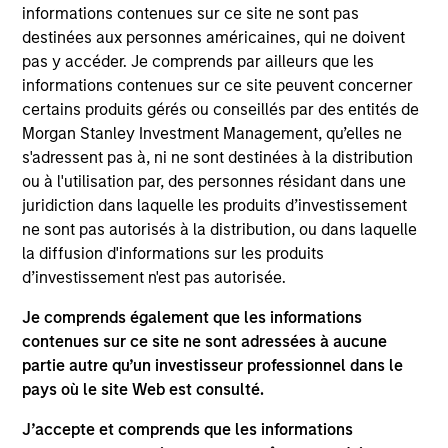
and an analyst on the Eaton Vance Core/Growth
informations contenues sur ce site ne sont pas
team. He joined Eaton Vance in 2018. Morgan
destinées aux personnes américaines, qui ne doivent
Stanley acquired Eaton Vance in March 2021. Dana
pas y accéder. Je comprends par ailleurs que les
began his career in the investment management
informations contenues sur ce site peuvent concerner
industry in 2003 and has historically covered the
certains produits gérés ou conseillés par des entités de
industrial, technology and materials sectors. Before
Morgan Stanley Investment Management, qu’elles ne
joining Eaton Vance, he was a vice president and
s'adressent pas à, ni ne sont destinées à la distribution
senior equity analyst at Loomis, Sayles & Company
ou à l'utilisation par, des personnes résidant dans une
and a managing director at Manulife Asset
juridiction dans laquelle les produits d’investissement
Management. He was previously affiliated with
ne sont pas autorisés à la distribution, ou dans laquelle
Middleton & Co. and Bear, Stearns & Co., Inc. Dana
la diffusion d'informations sur les produits
earned a B.A. in economics from Colby College and
d’investissement n'est pas autorisée.
an MBA from the McDonough School of Business at
Je comprends également que les informations
Georgetown University. He is a CFA charterholder
contenues sur ce site ne sont adressées à aucune
and member of CFA Society Boston.
partie autre qu’un investisseur professionnel dans le
pays où le site Web est consulté.
J’accepte et comprends que les informations
Team Insights