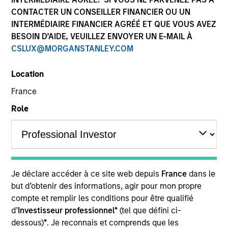
CONTACTER UN CONSEILLER FINANCIER OU UN
INTERMÉDIAIRE FINANCIER AGRÉÉ ET QUE VOUS AVEZ
BESOIN D’AIDE, VEUILLEZ ENVOYER UN E-MAIL À
CSLUX@MORGANSTANLEY.COM
Location
France
Role
YEARS OF INDUSTRY EXPERIENCE
23
Years
TEAM
Je déclare accéder à ce site web depuis
France
dans le
Eaton Vance Equity Team
but d’obtenir des informations, agir pour mon propre
compte et remplir les conditions pour être qualifié
d’
Investisseur professionnel*
(tel que défini ci-
Dana is an executive director of Morgan Stanley
dessous)
*
. Je reconnais et comprends que les