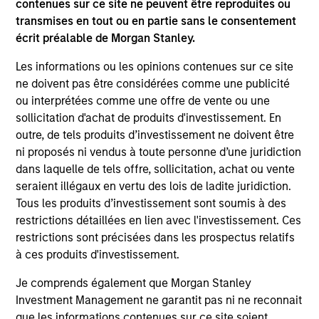
contenues sur ce site ne peuvent être reproduites ou
transmises en tout ou en partie sans le consentement
écrit préalable de Morgan Stanley.
Les informations ou les opinions contenues sur ce site
ne doivent pas être considérées comme une publicité
ou interprétées comme une offre de vente ou une
sollicitation d'achat de produits d'investissement. En
outre, de tels produits d’investissement ne doivent être
ni proposés ni vendus à toute personne d’une juridiction
dans laquelle de tels offre, sollicitation, achat ou vente
ARTICLE
AR
seraient illégaux en vertu des lois de ladite juridiction.
Tous les produits d’investissement sont soumis à des
AI Funding: The Bull and Bear
20
restrictions détaillées en lien avec l'investissement. Ces
Investment Cases
Le
restrictions sont précisées dans les prospectus relatifs
M
à ces produits d'investissement.
Is AI fueling a new productivity supercycle or
The
facing structural limits in a rapidly evolving
bro
Je comprends également que Morgan Stanley
market? Eaton Vance’s equity teams explore
li
Investment Management ne garantit pas ni ne reconnait
both views in their “Bull vs. Bear” debate.
les
que les informations contenues sur ce site soient