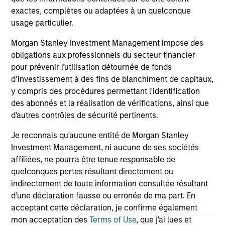
in
exactes, complètes ou adaptées à un quelconque
por
usage particulier.
whe
inv
01-DEC-2025
03
Morgan Stanley Investment Management impose des
obligations aux professionnels du secteur financier
pour prévenir l’utilisation détournée de fonds
d’investissement à des fins de blanchiment de capitaux,
y compris des procédures permettant l'identification
des abonnés et la réalisation de vérifications, ainsi que
d'autres contrôles de sécurité pertinents.
May not represent all Team Members.
Je reconnais qu'aucune entité de Morgan Stanley
Investment Management, ni aucune de ses sociétés
The information on this page is for informational
purposes only. The information contained herein does
affiliées, ne pourra être tenue responsable de
not constitute and should not be construed as an
quelconques pertes résultant directement ou
offering of advisory services or an offer to sell or a
indirectement de toute information consultée résultant
solicitation of an offer to buy any securities in any
d’une déclaration fausse ou erronée de ma part. En
jurisdiction in which such offer or solicitation,
purchase or sale would be unlawful under the
acceptant cette déclaration, je confirme également
securities, insurance or other laws of such jurisdiction.
mon acceptation des
Terms of Use
, que j'ai lues et