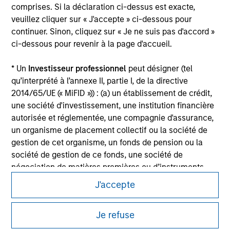
comprises. Si la déclaration ci-dessus est exacte,
All investing involves risks, including a loss of principal.
veuillez cliquer sur « J'accepte » ci-dessous pour
Please refer to the strategy detail page for important
continuer. Sinon, cliquez sur « Je ne suis pas d'accord »
information on the strategy, including additional risk
ci-dessous pour revenir à la page d'accueil.
considerations.
* Un
Investisseur professionnel
peut désigner (tel
qu’interprété à l’annexe II, partie I, de la directive
2014/65/UE (« MiFID »)) : (a) un établissement de crédit,
une société d'investissement, une institution financière
autorisée et réglementée, une compagnie d'assurance,
un organisme de placement collectif ou la société de
gestion de cet organisme, un fonds de pension ou la
société de gestion de ce fonds, une société de
négociation de matières premières ou d’instruments
dérivés sur matières premières ou un autre investisseur
J'accepte
institutionnel, qui devra être agréé(e) ou réglementé(e)
Morgan Stanley
pour opérer sur les marchés financiers ; (b) une grande
Je refuse
entité remplissant au moins deux des critères de taille
Morgan Stanley Careers
suivants à l’échelle de la société : (I) un bilan total de