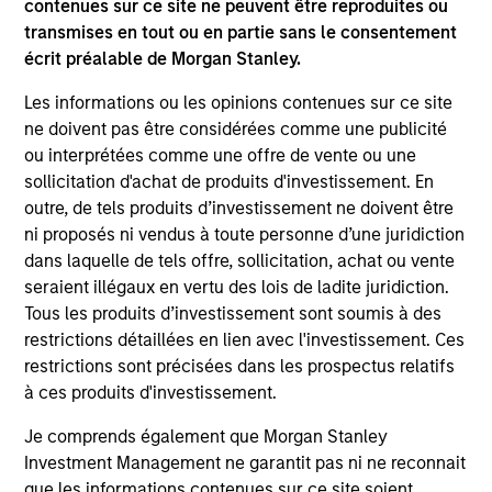
Portfolio Solutions Group
contenues sur ce site ne peuvent être reproduites ou
transmises en tout ou en partie sans le consentement
écrit préalable de Morgan Stanley.
Global Balanced Income Strategy
Les informations ou les opinions contenues sur ce site
Invests across global asset classes, aiming
ne doivent pas être considérées comme une publicité
to manage total portfolio risk while
ou interprétées comme une offre de vente ou une
enhancing returns from tactical positioning,
sollicitation d'achat de produits d'investissement. En
seeking to deliver attractive returns, a
outre, de tels produits d’investissement ne doivent être
stable income and a measure of downside
ni proposés ni vendus à toute personne d’une juridiction
protection in volatile markets.
dans laquelle de tels offre, sollicitation, achat ou vente
seraient illégaux en vertu des lois de ladite juridiction.
Tous les produits d’investissement sont soumis à des
Global Balanced Risk Control Strategy:
restrictions détaillées en lien avec l'investissement. Ces
Total Portfolio Risk Control
restrictions sont précisées dans les prospectus relatifs
Invests across global asset classes, aiming
à ces produits d'investissement.
to manage total portfolio risk while
Je comprends également que Morgan Stanley
enhancing returns from tactical positioning
Investment Management ne garantit pas ni ne reconnait
and seeking to deliver attractive returns and
que les informations contenues sur ce site soient