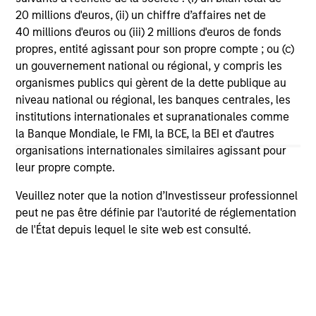
Team Insights
20 millions d'euros, (ii) un chiffre d’affaires net de
40 millions d'euros ou (iii) 2 millions d'euros de fonds
propres, entité agissant pour son propre compte ; ou (c)
un gouvernement national ou régional, y compris les
organismes publics qui gèrent de la dette publique au
niveau national ou régional, les banques centrales, les
institutions internationales et supranationales comme
la Banque Mondiale, le FMI, la BCE, la BEI et d'autres
organisations internationales similaires agissant pour
leur propre compte.
QUARTERLY
CA
Veuillez noter que la notion d’Investisseur professionnel
peut ne pas être définie par l'autorité de réglementation
The BEAT™ for Q3 2026 - August
Th
de l'État depuis lequel le site web est consulté.
Ch
Use The BEAT™ as your timely resource for the
markets. Each edition gives you ideas and
Fe
insights that show you how to navigate the
we 
current investment environment.
rat
su