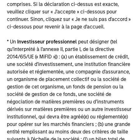
comprises. Si la déclaration ci-dessus est exacte,
Global Tactical Asset Allocation Strategy
veuillez cliquer sur « J'accepte » ci-dessous pour
Invests across global asset classes,
continuer. Sinon, cliquez sur « Je ne suis pas d'accord »
including stocks, bonds, currencies and
ci-dessous pour revenir à la page d'accueil.
commodities, seeking to exploit
* Un
Investisseur professionnel
peut désigner (tel
inefficiencies between markets, regions and
qu’interprété à l’annexe II, partie I, de la directive
sectors aiming to deliver returns in excess
2014/65/UE (« MiFID »)) : (a) un établissement de crédit,
of the benchmark.
une société d'investissement, une institution financière
autorisée et réglementée, une compagnie d'assurance,
un organisme de placement collectif ou la société de
Outsourced CIO Programs
gestion de cet organisme, un fonds de pension ou la
Offers comprehensive, full-service
société de gestion de ce fonds, une société de
discretionary investment management
négociation de matières premières ou d’instruments
programs tailored to the specific needs and
dérivés sur matières premières ou un autre investisseur
requirements of each client.
institutionnel, qui devra être agréé(e) ou réglementé(e)
pour opérer sur les marchés financiers ; (b) une grande
entité remplissant au moins deux des critères de taille
suivants à l’échelle de la société : (I) un bilan total de