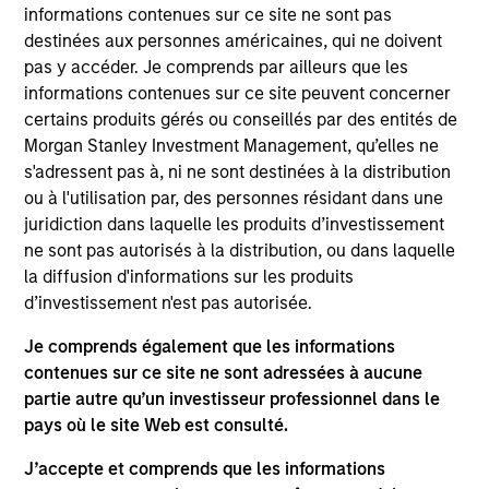
Solutions Group at MSIM, heading the team's
informations contenues sur ce site ne sont pas
Quantitative Research. Damon focuses on asset
destinées aux personnes américaines, qui ne doivent
allocation, portfolio optimization and rebalancing
pas y accéder. Je comprends par ailleurs que les
and has helped develop and refine the proprietary
informations contenues sur ce site peuvent concerner
quant models utilized by the team. He has 19 years
certains produits gérés ou conseillés par des entités de
of industry experience. Prior to joining the firm in
Morgan Stanley Investment Management, qu’elles ne
2008, Damon was an associate at Merrill Lynch,
s'adressent pas à, ni ne sont destinées à la distribution
responsible for portfolio construction and
ou à l'utilisation par, des personnes résidant dans une
quantitative research in the hedge fund
juridiction dans laquelle les produits d’investissement
development and management team. Damon
ne sont pas autorisés à la distribution, ou dans laquelle
received a B.S. in Engineering from National Taiwan
la diffusion d'informations sur les produits
University and an M.B.A. and M.S. joint degree from
d’investissement n'est pas autorisée.
Case Western Reserve University. He also holds an
Je comprends également que les informations
M.S. in computational finance from Carnegie Mellon
contenues sur ce site ne sont adressées à aucune
University.
partie autre qu’un investisseur professionnel dans le
pays où le site Web est consulté.
J’accepte et comprends que les informations