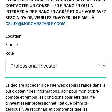
CONTACTER UN CONSEILLER FINANCIER OU UN
INTERMÉDIAIRE FINANCIER AGRÉÉ ET QUE VOUS AVEZ
BESOIN D’AIDE, VEUILLEZ ENVOYER UN E-MAIL À
CSLUX@MORGANSTANLEY.COM
Location
France
Role
YEARS OF INDUSTRY EXPERIENCE
19
Years
TEAM
Je déclare accéder à ce site web depuis
France
dans le
Portfolio Solutions Group
but d’obtenir des informations, agir pour mon propre
compte et remplir les conditions pour être qualifié
d’
Investisseur professionnel*
(tel que défini ci-
Damon is a portfolio manager for the Portfolio
dessous)
*
. Je reconnais et comprends que les