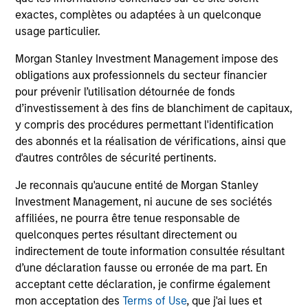
downside protection in volatile markets. The
exactes, complètes ou adaptées à un quelconque
Strategy can be customised to client-
usage particulier.
specified risk levels, with a range of
Morgan Stanley Investment Management impose des
instruments for implementation of asset
obligations aux professionnels du secteur financier
class exposures including direct securities,
pour prévenir l’utilisation détournée de fonds
active funds and ETFs.
d’investissement à des fins de blanchiment de capitaux,
y compris des procédures permettant l'identification
des abonnés et la réalisation de vérifications, ainsi que
Global Balanced Risk Control Strategy:
d'autres contrôles de sécurité pertinents.
Fixed Weight Benchmark
Je reconnais qu'aucune entité de Morgan Stanley
Invests across global asset classes, aiming
Investment Management, ni aucune de ses sociétés
to manage tracking error around a fixed-
affiliées, ne pourra être tenue responsable de
weight benchmark while enhancing returns
quelconques pertes résultant directement ou
from tactical positioning and seeking excess
indirectement de toute information consultée résultant
returns, with a measure of downside
d’une déclaration fausse ou erronée de ma part. En
protection in volatile markets.
acceptant cette déclaration, je confirme également
mon acceptation des
Terms of Use
, que j'ai lues et