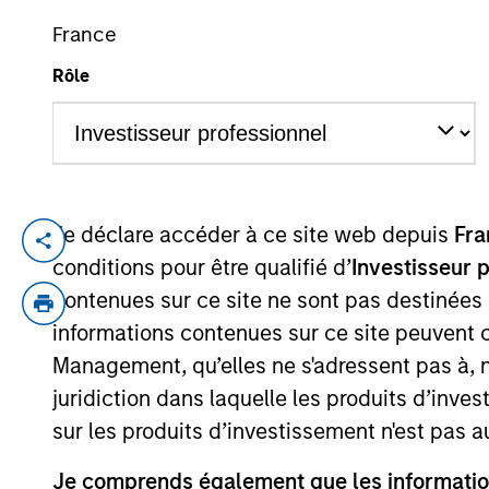
France
Rôle
Je déclare accéder à ce site web depuis
Fra
Cory Babcock is an Executive Director of
conditions pour être qualifié d’
Investisseur 
focuses on originating and underwriting 
contenues sur ce site ne sont pas destinées
years of relevant industry experience. P
informations contenues sur ce site peuvent 
Investments where he was responsible for 
Management, qu’elles ne s'adressent pas à, ni
Babcock held multiple roles at HSBC, mos
underwriting Sponsor-backed transactions
juridiction dans laquelle les produits d’inves
Marshall College and is a Chartered Finan
sur les produits d’investissement n'est pas a
Je comprends également que les information