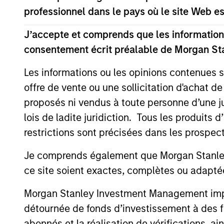
professionnel dans le pays où le site Web es
Team Insights
J’accepte et comprends que les informations
consentement écrit préalable de Morgan St
Les informations ou les opinions contenues 
offre de vente ou une sollicitation d'achat de
proposés ni vendus à toute personne d’une juri
lois de ladite juridiction. Tous les produits 
restrictions sont précisées dans les prospec
ARTICLE
Je comprends également que Morgan Stanley 
Private Credit Market
ce site soient exactes, complètes ou adapté
Monitor - Q2 2026
Morgan Stanley Investment Management impose
Timely insights on the private credit
détournée de fonds d’investissement à des f
landscape, exploring the trends, market
abonnés et la réalisation de vérifications, ai