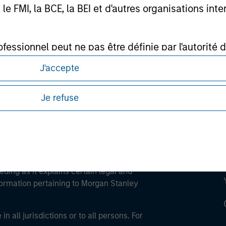
FMI, la BCE, la BEI et d'autres organisations inter
ley
ofessionnel peut ne pas être définie par l'autorité 
ley Careers
J'accepte
Je refuse
eding as it explains certain legal and
nformation pertaining to Morgan Stanley
 all jurisdictions or to all persons. For