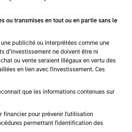
s ou transmises en tout ou en partie sans le
e une publicité ou interprétées comme une
its d’investissement ne doivent être ni
 achat ou vente seraient illégaux en vertu des
aillées en lien avec l'investissement. Ces
onnait que les informations contenues sur
istic Credit: Flexible
for an Evolving
nancier pour prévenir l’utilisation
y opportunistic credit is
cédures permettant l'identification des
mentum as borrowers seek