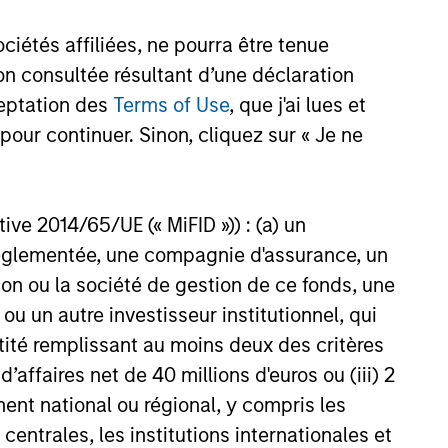
ital solutions and investors
ntiated returns in the evolving
étés affiliées, ne pourra être tenue
kets.
n consultée résultant d’une déclaration
ceptation des
Terms of Use
, que j'ai lues et
26
pour continuer. Sinon, cliquez sur « Je ne
ctive 2014/65/UE (« MiFID »)) : (a) un
t réglementée, une compagnie d'assurance, un
on ou la société de gestion de ce fonds, une
onstitute and should not be construed as an
ction in which such offer or solicitation,
u un autre investisseur institutionnel, qui
ntité remplissant au moins deux des critères
 d’affaires net de 40 millions d'euros ou (iii) 2
nsiderations.
ent national ou régional, y compris les
entrales, les institutions internationales et