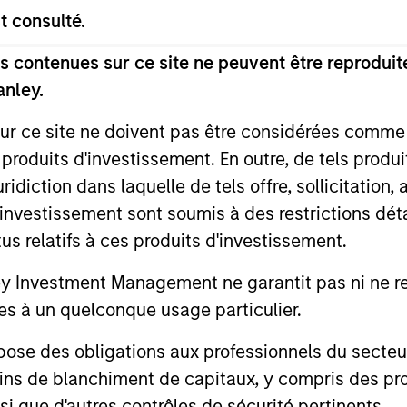
t consulté.
 contenues sur ce site ne peuvent être reproduite
anley.
sur ce site ne doivent pas être considérées comm
 produits d'investissement. En outre, de tels produ
diction dans laquelle de tels offre, sollicitation,
d’investissement sont soumis à des restrictions dét
tus relatifs à ces produits d'investissement.
ALTS IN FOCUS
ARTICLE
Investment Management ne garantit pas ni ne rec
Private Credit 2026 Midyear
Opportun
es à un quelconque usage particulier.
Outlook
Capital 
 des obligations aux professionnels du secteur fi
Market
We believe the current market
Discover wh
ins de blanchiment de capitaux, y compris des pro
environment is becoming more favorable
gaining mo
nsi que d'autres contrôles de sécurité pertinents.