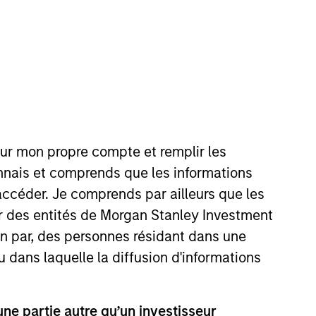
our mon propre compte et remplir les
 Private Credit team, where he
onnais et comprends que les informations
anley in 2024 and has over 11
accéder. Je comprends par ailleurs que les
President at Guggenheim
ar des entités de Morgan Stanley Investment
ents. Prior to Guggenheim, Mr.
ion par, des personnes résidant dans une
ed on structuring and
’s of Arts from Franklin &
u dans laquelle la diffusion d'informations
e partie autre qu’un investisseur