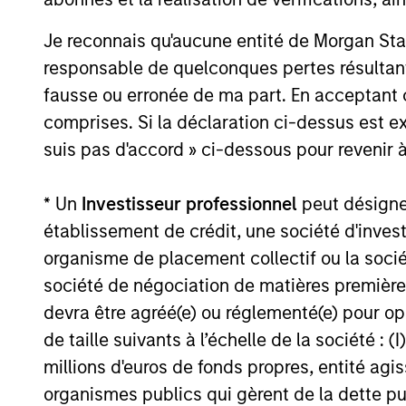
developments, and investment
considerations shaping the asset class.
Je reconnais qu'aucune entité de Morgan Sta
responsable de quelconques pertes résultant
fausse ou erronée de ma part. En acceptant
04-AUG-2026
comprises. Si la déclaration ci-dessus est ex
suis pas d'accord » ci-dessous pour revenir à
* Un
Investisseur professionnel
peut désigner 
May not represent all Team Members.
établissement de crédit, une société d'inves
organisme de placement collectif ou la socié
The information on this page is for informatio
offering of advisory services or an offer to sell 
société de négociation de matières premières
purchase or sale would be unlawful under the se
devra être agréé(e) ou réglementé(e) pour op
All investing involves risks, including a loss of 
de taille suivants à l’échelle de la société : (I
Please refer to the strategy detail page for imp
millions d'euros de fonds propres, entité ag
organismes publics qui gèrent de la dette pub