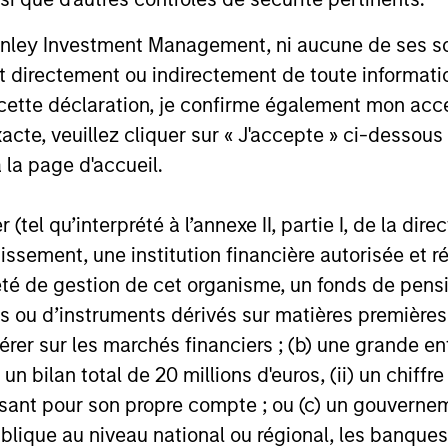
for scaled private credit lenders as pricing
flexible cap
power improves and financing demand
seek differe
nley Investment Management, ni aucune de ses soci
accelerates, driven by cyclical and
private mar
 directement ou indirectement de toute informatio
secular forces.
 cette déclaration, je confirme également mon ac
16-JUL-2026
29-JUN-20
acte, veuillez cliquer sur « J'accepte » ci-dessous 
 la page d'accueil.
(tel qu’interprété à l’annexe II, partie I, de la dire
tissement, une institution financière autorisée e
té de gestion de cet organisme, un fonds de pensi
nal purposes only. The information contained herein does not c
or a solicitation of an offer to buy any securities in any jurisdi
 ou d’instruments dérivés sur matières premières o
curities, insurance or other laws of such jurisdiction.
érer sur les marchés financiers ; (b) une grande e
principal.
) un bilan total de 20 millions d'euros, (ii) un chiffre
ortant information on the strategy, including additional risk co
issant pour son propre compte ; ou (c) un gouvernem
lique au niveau national ou régional, les banques c