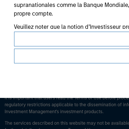
supranationales comme la Banque Mondiale, le 
propre compte.
Morgan Stan
Veuillez noter que la notion d’Investisseur pr
Morgan Stan
site web est consulté.
This is a Marketing Communication.
It is important that users read the Terms of Use before proce
regulatory restrictions applicable to the dissemination of i
Investment Management's investment products.
The services described on this website may not be available in