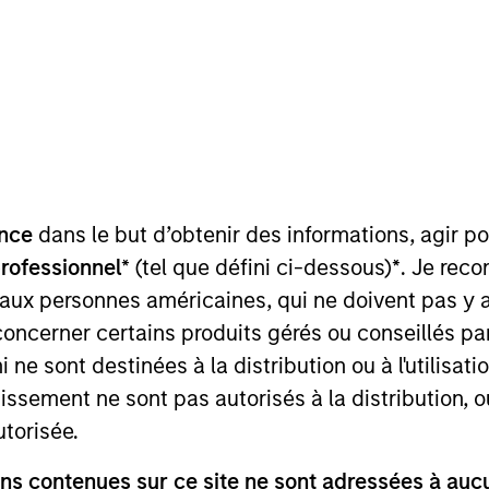
nce
dans le but d’obtenir des informations, agir p
 Morgan Stanley and is a member of the Morgan Stanley
professionnel*
(tel que défini ci-dessous)
*
. Je rec
investment opportunities. Mr. Babcock joined Morgan St
 aux personnes américaines, qui ne doivent pas y 
rior to joining Morgan Stanley, Mr. Babcock was a Vice 
concerner certains produits gérés ou conseillés p
origination and underwriting of private credit investm
 ne sont destinées à la distribution ou à l'utilisat
t recently on the Leverage & Acquisition Finance focus
 in the technology sector. Mr. Babcock holds a Bachelor
tissement ne sont pas autorisés à la distribution, o
cial Analyst (“CFA”) charter-holder.
utorisée.
s contenues sur ce site ne sont adressées à aucun