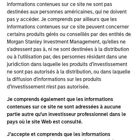
the AIP Hedge Fund Solutions team. In this role, he
informations contenues sur ce site ne sont pas
focuses on managing individual customized hedge
destinées aux personnes américaines, qui ne doivent
fund portfolios, overseeing the hedge fund advisory
pas y accéder. Je comprends par ailleurs que les
platform assets and managing the team responsible
informations contenues sur ce site peuvent concerner
for delivering investment advice and client advisory
certains produits gérés ou conseillés par des entités de
activities. He joined Morgan Stanley Investment
Morgan Stanley Investment Management, qu’elles ne
Management in 2006 and has 33 years of industry
s'adressent pas à, ni ne sont destinées à la distribution
experience. Prior to joining the firm, he was at
ou à l'utilisation par, des personnes résidant dans une
Valence Capital, where he was responsible for
juridiction dans laquelle les produits d’investissement
external manger supervision and due diligence and
ne sont pas autorisés à la distribution, ou dans laquelle
served as portfolio manager for a fund of hedge
la diffusion d'informations sur les produits
funds vehicle. Before Valence Capital, Chris worked
d’investissement n'est pas autorisée.
at Citadel Investment Group as a trader/analyst on
Je comprends également que les informations
the global event driven desk focusing on special
contenues sur ce site ne sont adressées à aucune
situations/equity restructuring. Previously, he was a
partie autre qu’un investisseur professionnel dans le
portfolio manager/analyst in a Chicago family
pays où le site Web est consulté.
office, overseeing long-only portfolios and running
a leveraged financial sector hedge fund. Chris
J’accepte et comprends que les informations
received a B.S. in finance from Penn State