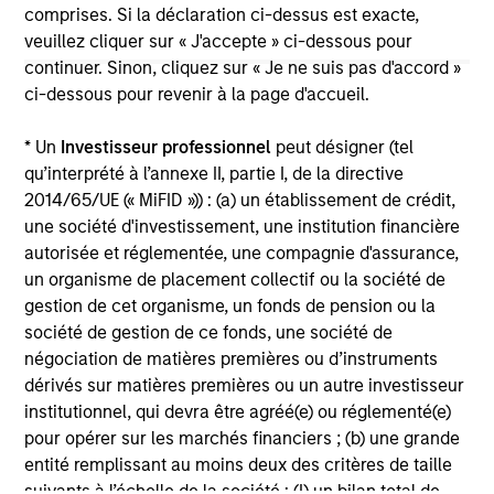
comprises. Si la déclaration ci-dessus est exacte,
purposes only. The information contained herein does
not constitute and should not be construed as an
veuillez cliquer sur « J'accepte » ci-dessous pour
offering of advisory services or an offer to sell or a
continuer. Sinon, cliquez sur « Je ne suis pas d'accord »
solicitation of an offer to buy any securities in any
ci-dessous pour revenir à la page d'accueil.
jurisdiction in which such offer or solicitation,
purchase or sale would be unlawful under the
securities, insurance or other laws of such jurisdiction.
* Un
Investisseur professionnel
peut désigner (tel
qu’interprété à l’annexe II, partie I, de la directive
All investing involves risks, including a loss of principal.
2014/65/UE (« MiFID »)) : (a) un établissement de crédit,
une société d'investissement, une institution financière
Please refer to the strategy detail page for important
information on the strategy, including additional risk
autorisée et réglementée, une compagnie d'assurance,
considerations.
un organisme de placement collectif ou la société de
gestion de cet organisme, un fonds de pension ou la
société de gestion de ce fonds, une société de
négociation de matières premières ou d’instruments
dérivés sur matières premières ou un autre investisseur
institutionnel, qui devra être agréé(e) ou réglementé(e)
pour opérer sur les marchés financiers ; (b) une grande
entité remplissant au moins deux des critères de taille
suivants à l’échelle de la société : (I) un bilan total de