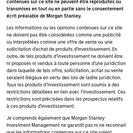
contenues sur ce site ne peuvent être reproduites ou
University, an M.B.A. from the University of Chicago
transmises en tout ou en partie sans le consentement
and holds the Chartered Financial Analyst
écrit préalable de Morgan Stanley.
designation.
Les informations ou les opinions contenues sur ce site
ne doivent pas être considérées comme une publicité
ou interprétées comme une offre de vente ou une
Team Insights
sollicitation d'achat de produits d'investissement. En
outre, de tels produits d’investissement ne doivent être
ni proposés ni vendus à toute personne d’une juridiction
dans laquelle de tels offre, sollicitation, achat ou vente
seraient illégaux en vertu des lois de ladite juridiction.
Tous les produits d’investissement sont soumis à des
restrictions détaillées en lien avec l'investissement. Ces
restrictions sont précisées dans les prospectus relatifs
à ces produits d'investissement.
Je comprends également que Morgan Stanley
ALTS IN FOCUS
AR
Investment Management ne garantit pas ni ne reconnait
que les informations contenues sur ce site soient