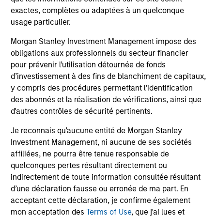
Hedge Funds 2026 Midyear Outlook
Lo
exactes, complètes ou adaptées à un quelconque
"H
As markets grow more complex and the
usage particulier.
dispersion of outcomes increases, we believe
Am
Morgan Stanley Investment Management impose des
hedge funds will continue to play a valuable
see
obligations aux professionnels du secteur financier
role in investor portfolios through 2026,
por
pour prévenir l’utilisation détournée de fonds
offering the potential to enhance returns,
the
d’investissement à des fins de blanchiment de capitaux,
reduce volatility, and provide diversification
vol
y compris des procédures permettant l'identification
regardless of the market’s ultimate direction.
des abonnés et la réalisation de vérifications, ainsi que
d'autres contrôles de sécurité pertinents.
16-JUL-2026
13
Je reconnais qu'aucune entité de Morgan Stanley
Investment Management, ni aucune de ses sociétés
affiliées, ne pourra être tenue responsable de
quelconques pertes résultant directement ou
indirectement de toute information consultée résultant
d’une déclaration fausse ou erronée de ma part. En
May not represent all Team Members.
acceptant cette déclaration, je confirme également
mon acceptation des
Terms of Use
, que j'ai lues et
The information on this page is for informational