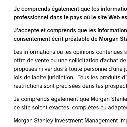
Calvert Research and
Je comprends également que les information
professionnel dans le pays où le site Web es
Calvert
The Calve
J’accepte et comprends que les informations
Sustainable
Investing
consentement écrit préalable de Morgan St
Select
or improv
Strategy
Les informations ou les opinions contenues 
Calvert
offre de vente ou une sollicitation d'achat de
Calvert S
Diversity,
proposés ni vendus à toute personne d’une juri
Principle
Equity and
lois de ladite juridiction. Tous les produits 
leadershi
Inclusion
restrictions sont précisées dans les prospec
inclusive
Strategy
Je comprends également que Morgan Stanley 
Calvert
ce site soient exactes, complètes ou adapté
The Calver
Climate
seeks to i
Morgan Stanley Investment Management impose
Aligned
term perf