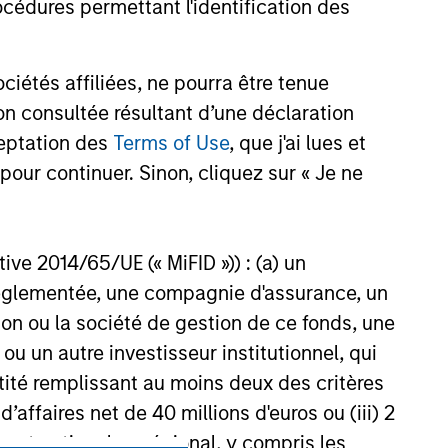
cédures permettant l'identification des
étés affiliées, ne pourra être tenue
n consultée résultant d’une déclaration
ceptation des
Terms of Use
, que j'ai lues et
onstitute and should not be construed as an
ction in which such offer or solicitation,
pour continuer. Sinon, cliquez sur « Je ne
nsiderations.
ctive 2014/65/UE (« MiFID »)) : (a) un
t réglementée, une compagnie d'assurance, un
on ou la société de gestion de ce fonds, une
u un autre investisseur institutionnel, qui
ntité remplissant au moins deux des critères
 d’affaires net de 40 millions d'euros ou (iii) 2
ent national ou régional, y compris les