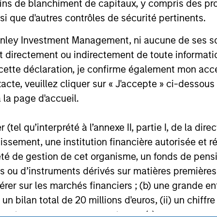
ins de blanchiment de capitaux, y compris des pro
nsi que d'autres contrôles de sécurité pertinents.
nley Investment Management, ni aucune de ses soci
 directement ou indirectement de toute informatio
 cette déclaration, je confirme également mon ac
nal purposes only. The information contained herein does not c
or a solicitation of an offer to buy any securities in any jurisdi
acte, veuillez cliquer sur « J'accepte » ci-dessous 
curities, insurance or other laws of such jurisdiction.
 la page d'accueil.
principal.
ortant information on the strategy, including additional risk co
(tel qu’interprété à l’annexe II, partie I, de la dire
tissement, une institution financière autorisée e
té de gestion de cet organisme, un fonds de pensi
 ou d’instruments dérivés sur matières premières o
ley
érer sur les marchés financiers ; (b) une grande e
) un bilan total de 20 millions d'euros, (ii) un chiffre
ley Careers
issant pour son propre compte ; ou (c) un gouvernem