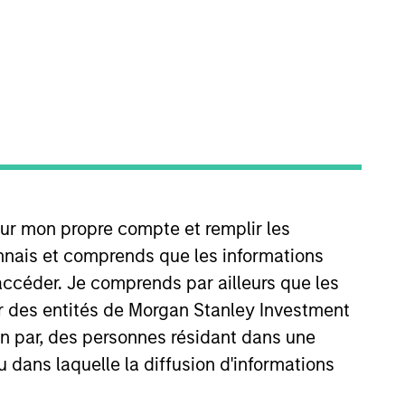
t. He is responsible for managing
our mon propre compte et remplir les
rt Research and Management in
lvert Research and Management,
onnais et comprends que les informations
Vanguard Group. Chris earned a
accéder. Je comprends par ailleurs que les
of the CFA Institute and CFA
ar des entités de Morgan Stanley Investment
ion par, des personnes résidant dans une
u dans laquelle la diffusion d'informations