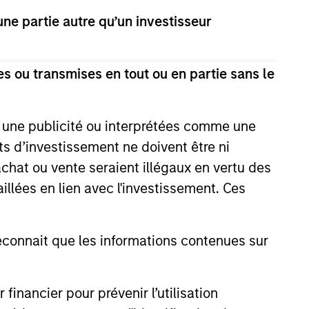
View Team
e partie autre qu’un investisseur
t's Principles of Responsible
s ou transmises en tout ou en partie sans le
 that it believes are ESG leaders
conomic system.
e une publicité ou interprétées comme une
its d’investissement ne doivent être ni
 is guided by Calvert’s
 achat ou vente seraient illégaux en vertu des
companies with demonstrable
aillées en lien avec l'investissement. Ces
workforce and an equal and
onnait que les informations contenues sur
ples of Responsible Investing. It
areas that are material to the long-
nancier pour prévenir l’utilisation