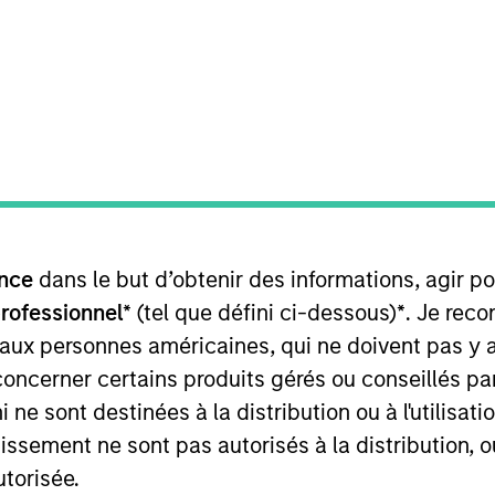
TEAM
Calvert Research
And Management
Team
 applied solutions for Calvert Research and Managemen
nce
dans le but d’obtenir des informations, agir p
ddition to being a portfolio manager. He joined Calve
stment management industry in 1999. Before joining Ca
professionnel*
(tel que défini ci-dessous)
*
. Je rec
nvestments. Previously, he was an internal auditor at 
 aux personnes américaines, qui ne doivent pas y 
rom Indiana University of Pennsylvania. He is a member 
concerner certains produits gérés ou conseillés p
harterholder.
 ne sont destinées à la distribution ou à l'utilisat
tissement ne sont pas autorisés à la distribution, o
utorisée.