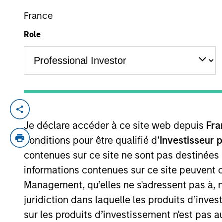
France
Role
YEARS OF INDUSTRY EXPERIENCE
27
Years
Chris is a managing director and head of
Je déclare accéder à ce site web depuis
Fra
the ESG-related investment research in a
2016. Chris began his career in the inve
conditions pour être qualifié d’
Investisseur 
he was a portfolio manager with Calvert I
contenues sur ce site ne sont pas destinées
B.S. in finance and a B.A. in economics f
informations contenues sur ce site peuvent 
Society of Washington D.C. and is a CFA c
Management, qu’elles ne s'adressent pas à, ni
juridiction dans laquelle les produits d’inves
sur les produits d’investissement n'est pas a