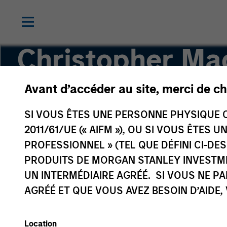
Christopher M
Avant d’accéder au site, merci de ch
Managing Director, Head of Applied Solutions
SI VOUS ÊTES UNE PERSONNE PHYSIQUE C
2011/61/UE (« AIFM »), OU SI VOUS ÊTES 
PROFESSIONNEL » (TEL QUE DÉFINI CI-DE
PRODUITS DE MORGAN STANLEY INVESTM
UN INTERMÉDIAIRE AGRÉÉ. SI VOUS NE P
AGRÉÉ ET QUE VOUS AVEZ BESOIN D’AIDE,
Location