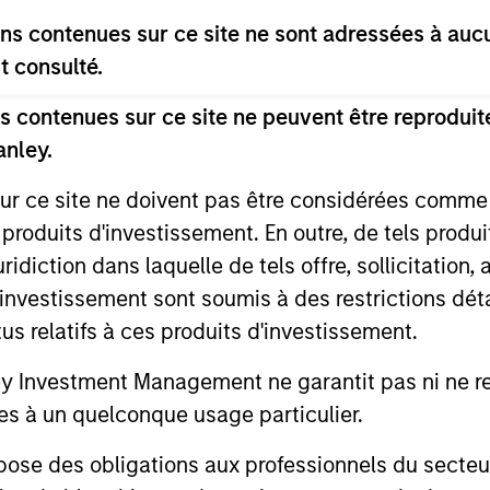
 Management Team
s contenues sur ce site ne sont adressées à aucun
t consulté.
rt Sustainable Select Strategy is guided by Calver
 contenues sur ce site ne peuvent être reproduite
. Calvert seeks to identify and invest in companies
anley.
ers, dedicated to capturing a more sustainable e
sur ce site ne doivent pas être considérées comm
 produits d'investissement. En outre, de tels produ
ustainable Diversity, Equity and Inclusion Strategy
diction dans laquelle de tels offre, sollicitation,
s of Responsible Investing. It seeks to invest in 
d’investissement sont soumis à des restrictions dét
p or meaningful improvement in having a diverse 
tus relatifs à ces produits d'investissement.
 work culture.
Investment Management ne garantit pas ni ne rec
es à un quelconque usage particulier.
t Climate Aligned Strategy is guided by Calvert’s Princi
dentify companies Calvert considers climate aligned in 
 des obligations aux professionnels du secteur fi
ormance of a company.