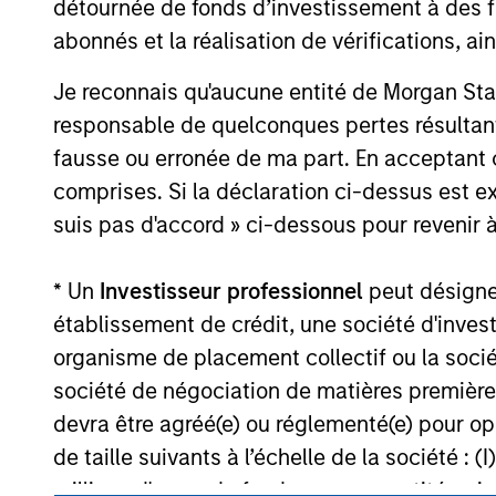
détournée de fonds d’investissement à des f
Strategy
abonnés et la réalisation de vérifications, ai
Je reconnais qu'aucune entité de Morgan Sta
May not represent all Team Members.
responsable de quelconques pertes résultant
fausse ou erronée de ma part. En acceptant
The information on this page is for informatio
offering of advisory services or an offer to sell 
comprises. Si la déclaration ci-dessus est ex
purchase or sale would be unlawful under the se
suis pas d'accord » ci-dessous pour revenir à
All investing involves risks, including a loss of 
Please refer to the strategy detail page for imp
* Un
Investisseur professionnel
peut désigner 
établissement de crédit, une société d'inves
organisme de placement collectif ou la socié
société de négociation de matières premières
Morgan Stan
devra être agréé(e) ou réglementé(e) pour op
de taille suivants à l’échelle de la société : (I
Morgan Stan
millions d'euros de fonds propres, entité ag