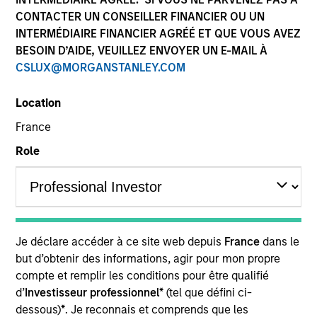
CONTACTER UN CONSEILLER FINANCIER OU UN
INTERMÉDIAIRE FINANCIER AGRÉÉ ET QUE VOUS AVEZ
BESOIN D’AIDE, VEUILLEZ ENVOYER UN E-MAIL À
CSLUX@MORGANSTANLEY.COM
Location
France
Role
YEARS OF INDUSTRY EXPERIENCE
17
Years
TEAM
Je déclare accéder à ce site web depuis
France
dans le
Portfolio Solutions Group
but d’obtenir des informations, agir pour mon propre
compte et remplir les conditions pour être qualifié
d’
Investisseur professionnel*
(tel que défini ci-
Christian is an executive director in the Portfolio
dessous)
*
. Je reconnais et comprends que les