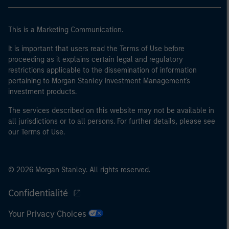
20 millions d'euros, (ii) un chiffre d’affaires net de
40 millions d'euros ou (iii) 2 millions d'euros de fonds
This is a Marketing Communication.
propres, entité agissant pour son propre compte ; ou (c)
un gouvernement national ou régional, y compris les
It is important that users read the Terms of Use before
organismes publics qui gèrent de la dette publique au
proceeding as it explains certain legal and regulatory
restrictions applicable to the dissemination of information
niveau national ou régional, les banques centrales, les
pertaining to Morgan Stanley Investment Management's
institutions internationales et supranationales comme
investment products.
la Banque Mondiale, le FMI, la BCE, la BEI et d'autres
organisations internationales similaires agissant pour
The services described on this website may not be available in
leur propre compte.
all jurisdictions or to all persons. For further details, please see
our Terms of Use.
Veuillez noter que la notion d’Investisseur professionnel
peut ne pas être définie par l'autorité de réglementation
de l'État depuis lequel le site web est consulté.
© 2026 Morgan Stanley. All rights reserved.
Confidentialité
Your Privacy Choices