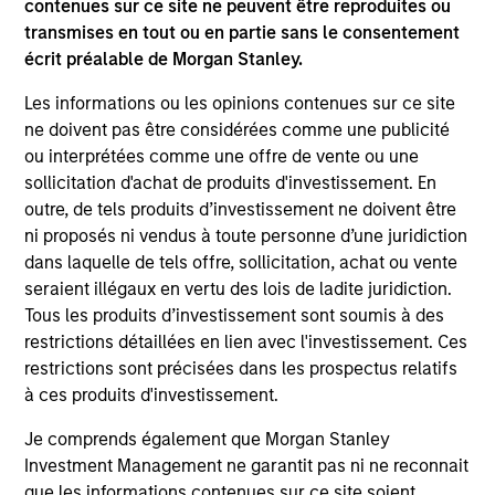
contenues sur ce site ne peuvent être reproduites ou
transmises en tout ou en partie sans le consentement
écrit préalable de Morgan Stanley.
Les informations ou les opinions contenues sur ce site
ne doivent pas être considérées comme une publicité
ou interprétées comme une offre de vente ou une
sollicitation d'achat de produits d'investissement. En
outre, de tels produits d’investissement ne doivent être
QUARTERLY
CA
ni proposés ni vendus à toute personne d’une juridiction
dans laquelle de tels offre, sollicitation, achat ou vente
The BEAT™ for Q3 2026 - August
Th
seraient illégaux en vertu des lois de ladite juridiction.
Ch
Tous les produits d’investissement sont soumis à des
Use The BEAT™ as your timely resource for the
restrictions détaillées en lien avec l'investissement. Ces
markets. Each edition gives you ideas and
Fe
restrictions sont précisées dans les prospectus relatifs
insights that show you how to navigate the
we 
à ces produits d'investissement.
current investment environment.
rat
su
Je comprends également que Morgan Stanley
tr
Investment Management ne garantit pas ni ne reconnait
re
que les informations contenues sur ce site soient