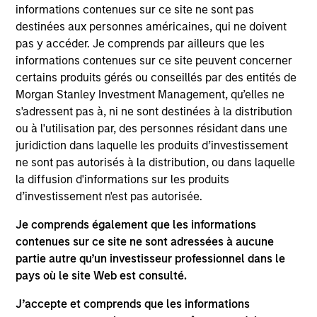
Solutions Group at MSIM, based in London. Within
informations contenues sur ce site ne sont pas
the Quantitative Research team, he leads quant
destinées aux personnes américaines, qui ne doivent
engineering initiatives focused on investment
pas y accéder. Je comprends par ailleurs que les
systems, research platforms and analytics tooling.
informations contenues sur ce site peuvent concerner
He has 17 years of industry experience. Prior to his
certains produits gérés ou conseillés par des entités de
current role, Christian was a senior front-office
Morgan Stanley Investment Management, qu’elles ne
application developer. Christian received a BSc
s'adressent pas à, ni ne sont destinées à la distribution
(Hons) in Computer Science with Business and
ou à l'utilisation par, des personnes résidant dans une
Management and an MSc with distinction in
juridiction dans laquelle les produits d’investissement
Advanced Computer Science and Information
ne sont pas autorisés à la distribution, ou dans laquelle
Technologies Management from the University of
la diffusion d'informations sur les produits
Manchester. He holds the Chartered Financial
d’investissement n'est pas autorisée.
Analyst designation.
Je comprends également que les informations
contenues sur ce site ne sont adressées à aucune
partie autre qu’un investisseur professionnel dans le
pays où le site Web est consulté.
Team Insights
J’accepte et comprends que les informations