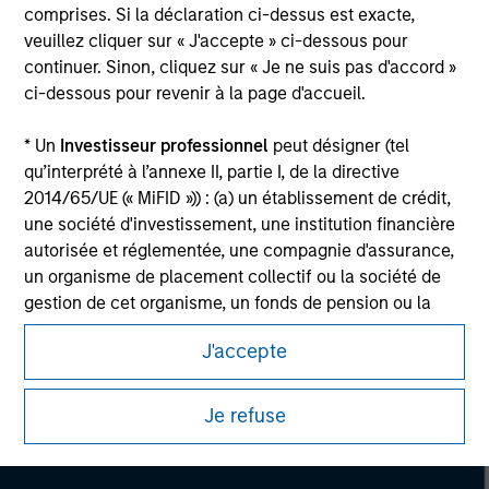
Please refer to the strategy detail page for important
comprises. Si la déclaration ci-dessus est exacte,
information on the strategy, including additional risk
veuillez cliquer sur « J'accepte » ci-dessous pour
considerations.
continuer. Sinon, cliquez sur « Je ne suis pas d'accord »
ci-dessous pour revenir à la page d'accueil.
* Un
Investisseur professionnel
peut désigner (tel
qu’interprété à l’annexe II, partie I, de la directive
2014/65/UE (« MiFID »)) : (a) un établissement de crédit,
une société d'investissement, une institution financière
autorisée et réglementée, une compagnie d'assurance,
un organisme de placement collectif ou la société de
gestion de cet organisme, un fonds de pension ou la
société de gestion de ce fonds, une société de
J'accepte
négociation de matières premières ou d’instruments
Morgan Stanley
dérivés sur matières premières ou un autre investisseur
institutionnel, qui devra être agréé(e) ou réglementé(e)
Morgan Stanley Careers
Je refuse
pour opérer sur les marchés financiers ; (b) une grande
entité remplissant au moins deux des critères de taille
suivants à l’échelle de la société : (I) un bilan total de