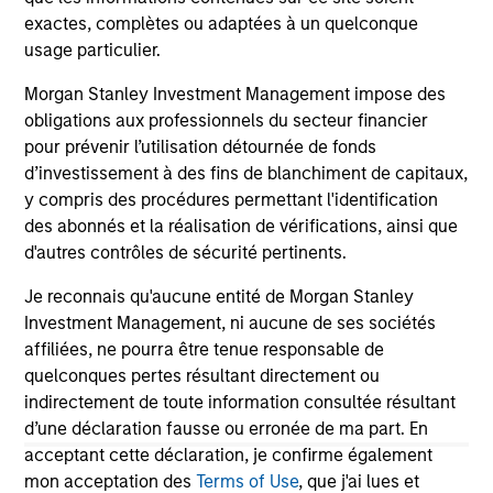
exactes, complètes ou adaptées à un quelconque
05-AUG-2026
20-
usage particulier.
Morgan Stanley Investment Management impose des
obligations aux professionnels du secteur financier
pour prévenir l’utilisation détournée de fonds
d’investissement à des fins de blanchiment de capitaux,
y compris des procédures permettant l'identification
des abonnés et la réalisation de vérifications, ainsi que
May not represent all Team Members.
d'autres contrôles de sécurité pertinents.
The information on this page is for informational
purposes only. The information contained herein does
Je reconnais qu'aucune entité de Morgan Stanley
not constitute and should not be construed as an
Investment Management, ni aucune de ses sociétés
offering of advisory services or an offer to sell or a
affiliées, ne pourra être tenue responsable de
solicitation of an offer to buy any securities in any
quelconques pertes résultant directement ou
jurisdiction in which such offer or solicitation,
purchase or sale would be unlawful under the
indirectement de toute information consultée résultant
securities, insurance or other laws of such jurisdiction.
d’une déclaration fausse ou erronée de ma part. En
acceptant cette déclaration, je confirme également
All investing involves risks, including a loss of principal.
mon acceptation des
Terms of Use
, que j'ai lues et