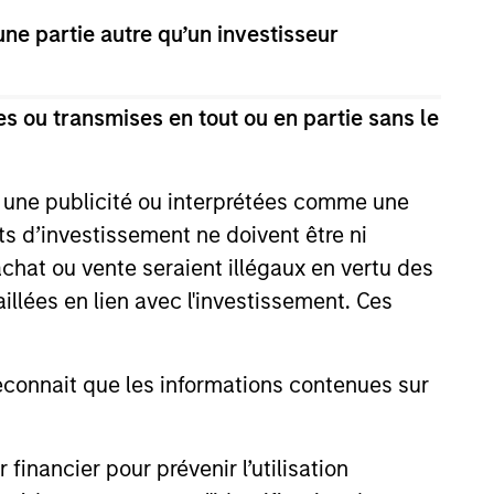
e partie autre qu’un investisseur
s ou transmises en tout ou en partie sans le
e une publicité ou interprétées comme une
EASE
its d’investissement ne doivent être ni
Stanley
 achat ou vente seraient illégaux en vertu des
ucture Partners
aillées en lien avec l'investissement. Ces
to Sell Bayonne
nley Investment Management
Center
ough investment funds
onnait que les informations contenues sur
 Morgan Stanley
re Partners (MSIP), its private
ure investment platform, today
nancier pour prévenir l’utilisation
t has agreed to sell its