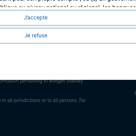
ley Careers
lique au niveau national ou régional, les banques c
FMI, la BCE, la BEI et d'autres organisations inter
J'accepte
Je refuse
ofessionnel peut ne pas être définie par l'autorité 
eding as it explains certain legal and
nformation pertaining to Morgan Stanley
 all jurisdictions or to all persons. For