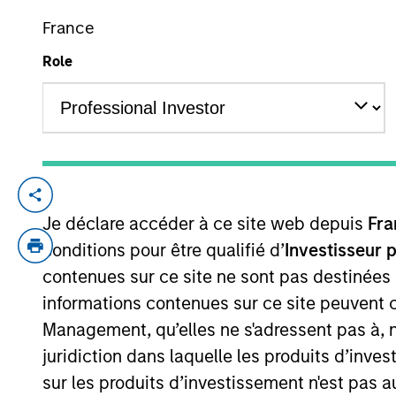
France
Role
YEARS OF INDUSTRY EXPERIENCE
25
Years
Chris Ortega is a Managing Director and H
Je déclare accéder à ce site web depuis
Fra
Chris was a Partner at TPG Capital, based
was a Director at First Reserve Corporat
conditions pour être qualifié d’
Investisseur 
Harvard Law School, and a BA (magna cum
contenues sur ce site ne sont pas destinées
informations contenues sur ce site peuvent 
Management, qu’elles ne s'adressent pas à, ni
Team Insights
juridiction dans laquelle les produits d’inves
sur les produits d’investissement n'est pas a