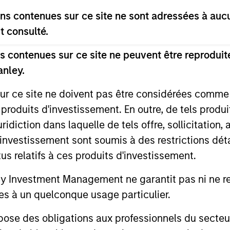
s contenues sur ce site ne sont adressées à aucun
t consulté.
 contenues sur ce site ne peuvent être reproduite
anley.
sur ce site ne doivent pas être considérées comm
ARTICLE
PRESS REL
 produits d'investissement. En outre, de tels produ
The North Star of Energy
Morgan 
diction dans laquelle de tels offre, sollicitation,
Investment
Infrastr
d’investissement sont soumis à des restrictions dét
Agrees 
tus relatifs à ces produits d'investissement.
The decarbonization push is entering a
Morgan Sta
Energy 
compelling global phase, but success is
(MSIM), thr
Investment Management ne garantit pas ni ne rec
increasingly defined by selectivity rather
managed by
es à un quelconque usage particulier.
than scale, says Morgan Stanley
Infrastructu
Infrastructure Partners’ Chris Ortega in a
infrastruct
 des obligations aux professionnels du secteur fi
recent Infrastructure Investors interview.
announced i