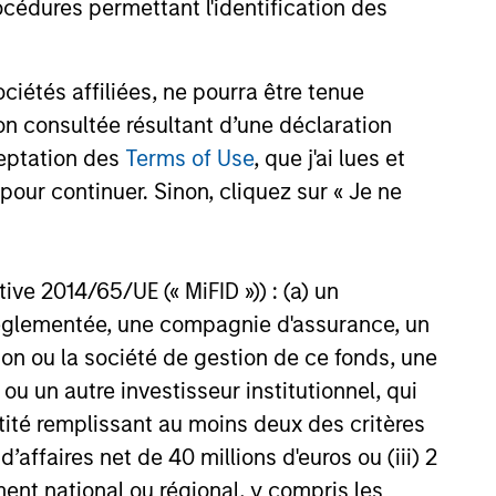
stake in Thermal Bayonne
cédures permettant l'identification des
26
LC (Bayonne Energy Center or
 Jupiter Energy Investor, LLC.
étés affiliées, ne pourra être tenue
n consultée résultant d’une déclaration
ceptation des
Terms of Use
, que j'ai lues et
pour continuer. Sinon, cliquez sur « Je ne
onstitute and should not be construed as an
ction in which such offer or solicitation,
ctive 2014/65/UE (« MiFID »)) : (a) un
t réglementée, une compagnie d'assurance, un
nsiderations.
on ou la société de gestion de ce fonds, une
u un autre investisseur institutionnel, qui
ntité remplissant au moins deux des critères
 d’affaires net de 40 millions d'euros ou (iii) 2
ent national ou régional, y compris les