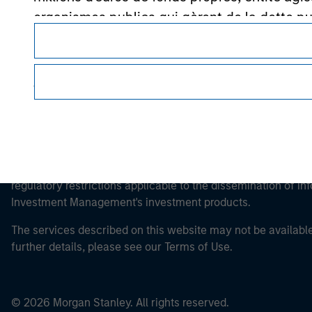
Morgan Stan
organismes publics qui gèrent de la dette pub
supranationales comme la Banque Mondiale, le 
propre compte.
Veuillez noter que la notion d’Investisseur pr
site web est consulté.
This is a Marketing Communication.
It is important that users read the Terms of Use before proce
regulatory restrictions applicable to the dissemination of i
Investment Management's investment products.
The services described on this website may not be available in
further details, please see our Terms of Use.
© 2026 Morgan Stanley. All rights reserved.