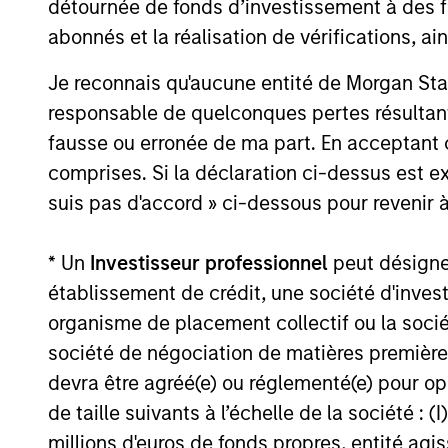
Electricity Centre, a 932-megawatt gas-
détournée de fonds d’investissement à des f
06-JUL-2026
fired combined cycle power generation
abonnés et la réalisation de vérifications, ai
project in Sturgeon County, Alberta.
Je reconnais qu'aucune entité de Morgan Sta
responsable de quelconques pertes résultant
fausse ou erronée de ma part. En acceptant
May not represent all Team Members.
comprises. Si la déclaration ci-dessus est ex
The information on this page is for informatio
suis pas d'accord » ci-dessous pour revenir à
offering of advisory services or an offer to sell 
purchase or sale would be unlawful under the se
* Un
Investisseur professionnel
peut désigner 
All investing involves risks, including a loss of 
établissement de crédit, une société d'inves
Please refer to the strategy detail page for imp
organisme de placement collectif ou la socié
société de négociation de matières premières
devra être agréé(e) ou réglementé(e) pour op
de taille suivants à l’échelle de la société : (I
Morgan Stan
millions d'euros de fonds propres, entité ag