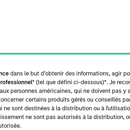
TEAM
Morgan Stanley
Infrastructure
Partners
ead of Americas of Morgan Stanley Infrastructure Partne
nce
dans le but d’obtenir des informations, agir p
 in New York, where he led their energy and natural re
ion. Chris holds an MBA from Harvard Business School,
professionnel*
(tel que défini ci-dessous)
*
. Je rec
 laude) from Harvard University.
 aux personnes américaines, qui ne doivent pas y 
concerner certains produits gérés ou conseillés p
 ne sont destinées à la distribution ou à l'utilisat
tissement ne sont pas autorisés à la distribution, o
utorisée.