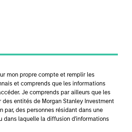
rs (MSIP). Prior to joining MSIP,
our mon propre compte et remplir les
sources group. Before that, he
 a JD (magna cum laude) from
onnais et comprends que les informations
accéder. Je comprends par ailleurs que les
ar des entités de Morgan Stanley Investment
ion par, des personnes résidant dans une
u dans laquelle la diffusion d'informations