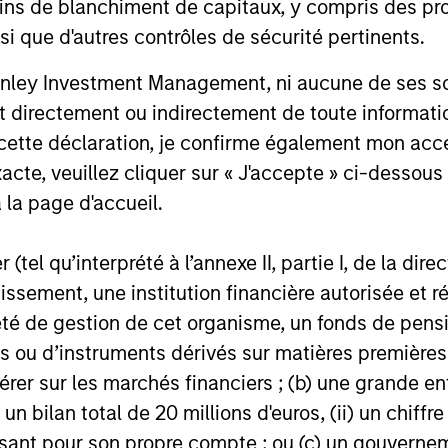
ownership 
ins de blanchiment de capitaux, y compris des pro
15-MAY-2026
17-MAR-20
Holdings, L
nsi que d'autres contrôles de sécurité pertinents.
Bayonne) to
nley Investment Management, ni aucune de ses soci
 directement ou indirectement de toute informatio
 cette déclaration, je confirme également mon ac
acte, veuillez cliquer sur « J'accepte » ci-dessous 
nal purposes only. The information contained herein does not c
 la page d'accueil.
or a solicitation of an offer to buy any securities in any jurisdi
curities, insurance or other laws of such jurisdiction.
(tel qu’interprété à l’annexe II, partie I, de la dire
principal.
tissement, une institution financière autorisée e
ortant information on the strategy, including additional risk co
té de gestion de cet organisme, un fonds de pensi
 ou d’instruments dérivés sur matières premières o
érer sur les marchés financiers ; (b) une grande e
) un bilan total de 20 millions d'euros, (ii) un chiffre
ley
issant pour son propre compte ; ou (c) un gouvernem