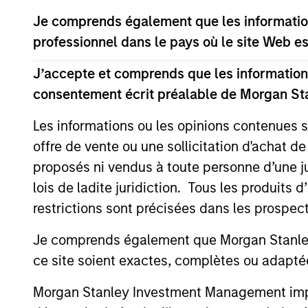
Je comprends également que les information
professionnel dans le pays où le site Web es
J’accepte et comprends que les informations
consentement écrit préalable de Morgan St
Les informations ou les opinions contenues 
PRESS RELEASE
offre de vente ou une sollicitation d'achat de
Morgan Stanley
proposés ni vendus à toute personne d’une juri
Infrastructure Partners
lois de ladite juridiction. Tous les produits 
Announces Investment in
restrictions sont précisées dans les prospec
Morgan Stanley Investment Management
Greenlight Electricity Centre
(MSIM), through investment funds
Je comprends également que Morgan Stanley 
managed by Morgan Stanley
ce site soient exactes, complètes ou adapté
Infrastructure Partners (MSIP), its private
infrastructure investment platform, today
Morgan Stanley Investment Management impose
announced an investment in Greenlight