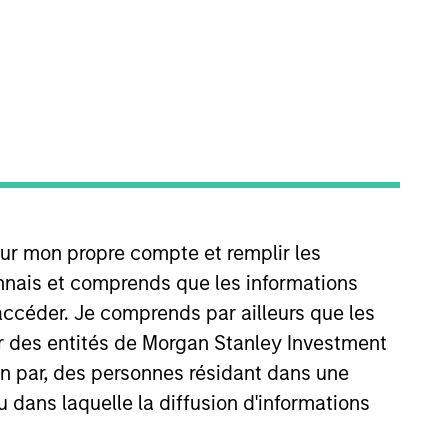
joined MSTV in 2018. Prior to his
our mon propre compte et remplir les
ion Group where he was
 that Mr. Hu was a summer analyst
onnais et comprends que les informations
e holds a B.A. in Mathematics-
accéder. Je comprends par ailleurs que les
ar des entités de Morgan Stanley Investment
ion par, des personnes résidant dans une
u dans laquelle la diffusion d'informations