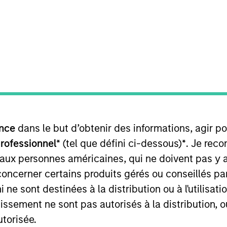
TEAM
Morgan Stanley
Tactical Value
in Morgan Stanley’s Tactical Value Team (MSTV). Mr. Hu 
nce
dans le but d’obtenir des informations, agir p
ng Analyst in J.P. Morgan’s Industrials and Transportat
eal execution on LBO, M&A and IPO transactions. Before
professionnel*
(tel que défini ci-dessous)
*
. Je rec
on covering industrials and natural resources clients. H
 aux personnes américaines, qui ne doivent pas y 
concerner certains produits gérés ou conseillés p
 ne sont destinées à la distribution ou à l'utilisat
tissement ne sont pas autorisés à la distribution, o
utorisée.