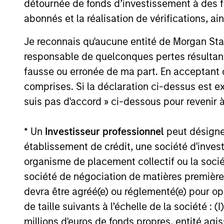
détournée de fonds d’investissement à des f
secular forces.
abonnés et la réalisation de vérifications, ai
16-JUL-2026
Je reconnais qu'aucune entité de Morgan Sta
responsable de quelconques pertes résultant
fausse ou erronée de ma part. En acceptant
comprises. Si la déclaration ci-dessus est ex
May not represent all Team Members.
suis pas d'accord » ci-dessous pour revenir à
The information on this page is for informatio
offering of advisory services or an offer to sell 
* Un
Investisseur professionnel
peut désigner 
purchase or sale would be unlawful under the se
établissement de crédit, une société d'inves
All investing involves risks, including a loss of 
organisme de placement collectif ou la socié
Please refer to the strategy detail page for imp
société de négociation de matières premières
devra être agréé(e) ou réglementé(e) pour op
de taille suivants à l’échelle de la société : (I
millions d'euros de fonds propres, entité ag