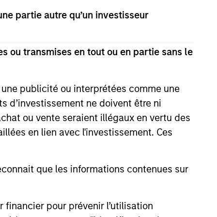
e partie autre qu’un investisseur
s ou transmises en tout ou en partie sans le
e une publicité ou interprétées comme une
its d’investissement ne doivent être ni
EASE
 achat ou vente seraient illégaux en vertu des
aillées en lien avec l'investissement. Ces
 Fintech Unicorn Clip
es US$100 Million
ent
onnait que les informations contenues sur
o's leading digital payments and
nablement platform, today
hat it has secured an
round of US$100 million from
nancier pour prévenir l’utilisation
 funds managed by Morgan