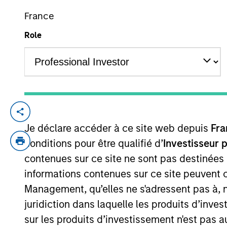
France
Role
YEARS OF INDUSTRY EXPERIENCE
9
Years
Chengkai Hu is an Executive Director with
Je déclare accéder à ce site web depuis
Fra
current role, he was an Investment Banki
responsible for financial analysis and d
conditions pour être qualifié d’
Investisseur 
in J.P. Morgan’s Investment Banking Divisi
contenues sur ce site ne sont pas destinées
Statistics from Columbia University.
informations contenues sur ce site peuvent 
Management, qu’elles ne s'adressent pas à, ni
juridiction dans laquelle les produits d’inves
Team Insights
sur les produits d’investissement n'est pas a