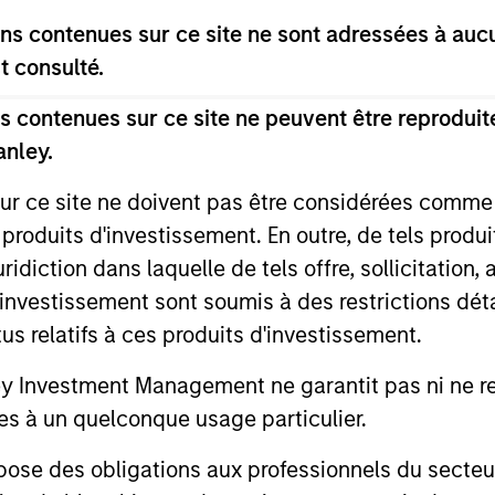
s contenues sur ce site ne sont adressées à aucun
t consulté.
 contenues sur ce site ne peuvent être reproduite
anley.
sur ce site ne doivent pas être considérées comm
 produits d'investissement. En outre, de tels produ
ALTS IN FOCUS
PRESS REL
diction dans laquelle de tels offre, sollicitation,
d’investissement sont soumis à des restrictions dét
Private Credit 2026 Outlook
Mexican
tus relatifs à ces produits d'investissement.
Announc
We expect new deal demand and a large
Investm
refinancing wave to gradually overtake
Investment Management ne garantit pas ni ne rec
Clip, Mexic
private credit supply allowing lenders to
commerce e
es à un quelconque usage particulier.
preserve discipline, strengthen terms, and
announced t
capture the illiquidity premium to public
investment 
 des obligations aux professionnels du secteur fi
markets. Learn why in our 2026 Private
investment