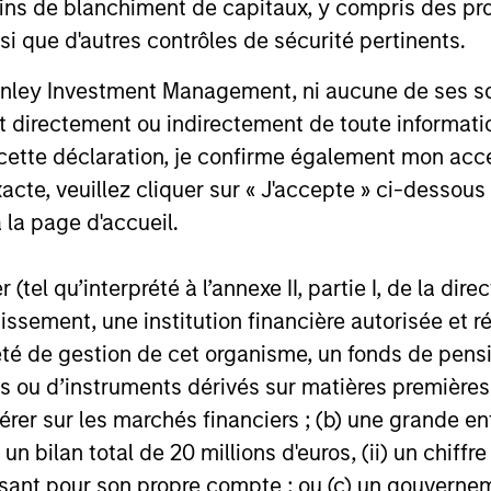
ins de blanchiment de capitaux, y compris des pro
Credit outlook.
Stanley Tac
nsi que d'autres contrôles de sécurité pertinents.
one of the 
16-DEC-2025
19-JUN-20
West-Coast
nley Investment Management, ni aucune de ses soci
investment v
 directement ou indirectement de toute informatio
Series D ro
 cette déclaration, je confirme également mon ac
acte, veuillez cliquer sur « J'accepte » ci-dessous 
 la page d'accueil.
nal purposes only. The information contained herein does not c
or a solicitation of an offer to buy any securities in any jurisdi
(tel qu’interprété à l’annexe II, partie I, de la dire
curities, insurance or other laws of such jurisdiction.
tissement, une institution financière autorisée e
principal.
té de gestion de cet organisme, un fonds de pensi
ortant information on the strategy, including additional risk co
 ou d’instruments dérivés sur matières premières o
érer sur les marchés financiers ; (b) une grande e
) un bilan total de 20 millions d'euros, (ii) un chiffre
issant pour son propre compte ; ou (c) un gouvernem