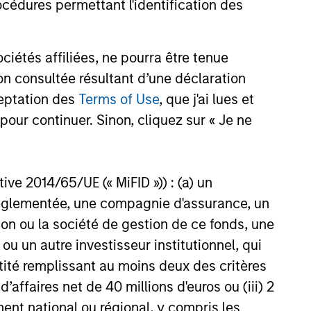
cédures permettant l'identification des
tical Value (“MSTV”) and from
largest, most experienced
24
 mutual fund managers. The
étés affiliées, ne pourra être tenue
alues Clip in line with the
n consultée résultant d’une déclaration
und completed in 2021.
ceptation des
Terms of Use
, que j'ai lues et
pour continuer. Sinon, cliquez sur « Je ne
onstitute and should not be construed as an
ction in which such offer or solicitation,
ctive 2014/65/UE (« MiFID »)) : (a) un
t réglementée, une compagnie d'assurance, un
on ou la société de gestion de ce fonds, une
nsiderations.
u un autre investisseur institutionnel, qui
ntité remplissant au moins deux des critères
 d’affaires net de 40 millions d'euros ou (iii) 2
ent national ou régional, y compris les