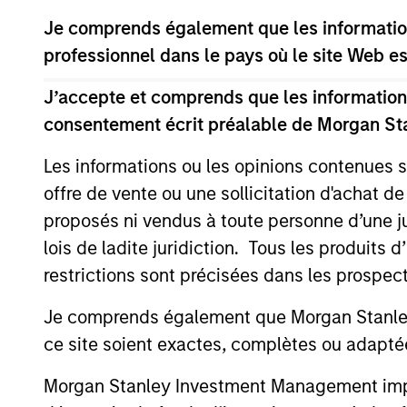
Je comprends également que les information
professionnel dans le pays où le site Web es
J’accepte et comprends que les informations
consentement écrit préalable de Morgan St
Les informations ou les opinions contenues 
offre de vente ou une sollicitation d'achat de
ALTS IN FOCUS
proposés ni vendus à toute personne d’une juri
lois de ladite juridiction. Tous les produits 
Private Credit 2026 Midyear
restrictions sont précisées dans les prospec
Outlook
Je comprends également que Morgan Stanley 
We believe the current market
environment is becoming more favorable
ce site soient exactes, complètes ou adapté
for scaled private credit lenders as pricing
power improves and financing demand
Morgan Stanley Investment Management impose
accelerates, driven by cyclical and