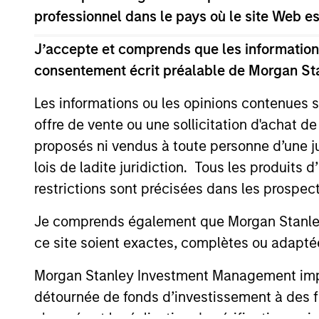
professionnel dans le pays où le site Web es
The information on this page is for informatio
offering of advisory services or an offer to sell 
J’accepte et comprends que les informations
purchase or sale would be unlawful under the se
consentement écrit préalable de Morgan St
All investing involves risks, including a loss of 
Les informations ou les opinions contenues 
Please refer to the strategy detail page for imp
offre de vente ou une sollicitation d'achat de
proposés ni vendus à toute personne d’une juri
lois de ladite juridiction. Tous les produits 
restrictions sont précisées dans les prospec
Morgan Stan
Je comprends également que Morgan Stanley 
Morgan Stan
ce site soient exactes, complètes ou adapté
Morgan Stanley Investment Management impose
détournée de fonds d’investissement à des f
abonnés et la réalisation de vérifications, ai