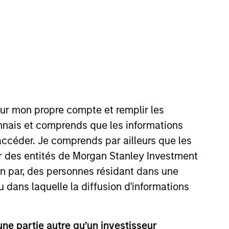
our mon propre compte et remplir les
. She joined Morgan Stanley in
onnais et comprends que les informations
Merchant Banking & Real Estate
accéder. Je comprends par ailleurs que les
he firm, she was a Global
ar des entités de Morgan Stanley Investment
n economics from Harvard
ion par, des personnes résidant dans une
u dans laquelle la diffusion d'informations
e partie autre qu’un investisseur