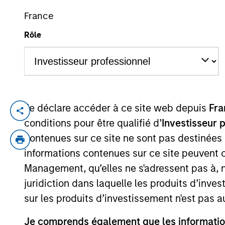
France
Rôle
YEARS OF INDUSTRY EXPERIENCE
10
Years
Je déclare accéder à ce site web depuis
Fra
Ashley is Chief Operating Officer and a p
conditions pour être qualifié d’
Investisseur 
2016 and has 8 years of investment exper
contenues sur ce site ne sont pas destinées
Investing Capital Markets team within Mo
informations contenues sur ce site peuvent 
Relationship Management summer analyst 
Management, qu’elles ne s'adressent pas à, ni
University. She holds her Series 7 and 63 
juridiction dans laquelle les produits d’inves
sur les produits d’investissement n'est pas a
Je comprends également que les information
May not represent all Team Members.