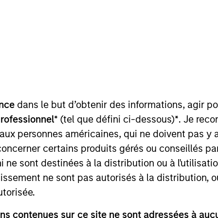
nce
dans le but d’obtenir des informations, agir p
ortfolio specialist on the Emerging Markets Equity team
professionnel*
(tel que défini ci-dessous)
*
. Je rec
ience. Previously, she was a summer analyst with the 
 aux personnes américaines, qui ne doivent pas y 
rgan Stanley Investment Management. Prior to joining t
concerner certains produits gérés ou conseillés p
at State Street. Ashley received a B.A., cum laude, i
 ne sont destinées à la distribution ou à l'utilisat
registrations.
tissement ne sont pas autorisés à la distribution, o
utorisée.
s contenues sur ce site ne sont adressées à aucun