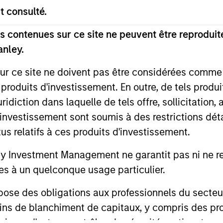
t consulté.
nal purposes only. The information contained herein does not c
or a solicitation of an offer to buy any securities in any jurisdi
 contenues sur ce site ne peuvent être reproduite
curities, insurance or other laws of such jurisdiction.
anley.
principal.
sur ce site ne doivent pas être considérées comm
ortant information on the strategy, including additional risk co
 produits d'investissement. En outre, de tels produ
diction dans laquelle de tels offre, sollicitation,
d’investissement sont soumis à des restrictions dét
tus relatifs à ces produits d'investissement.
ley
Investment Management ne garantit pas ni ne rec
ley Careers
es à un quelconque usage particulier.
 des obligations aux professionnels du secteur fi
ins de blanchiment de capitaux, y compris des pro
nsi que d'autres contrôles de sécurité pertinents.