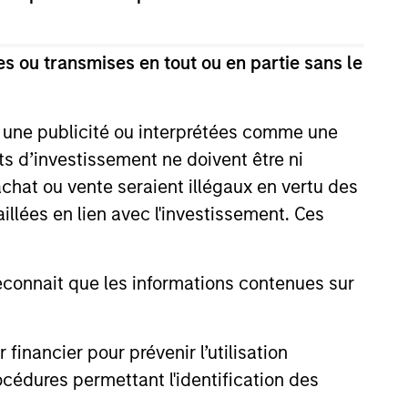
onstitute and should not be construed as an
ction in which such offer or solicitation,
s ou transmises en tout ou en partie sans le
e une publicité ou interprétées comme une
nsiderations.
its d’investissement ne doivent être ni
 achat ou vente seraient illégaux en vertu des
aillées en lien avec l'investissement. Ces
onnait que les informations contenues sur
nancier pour prévenir l’utilisation
cédures permettant l'identification des