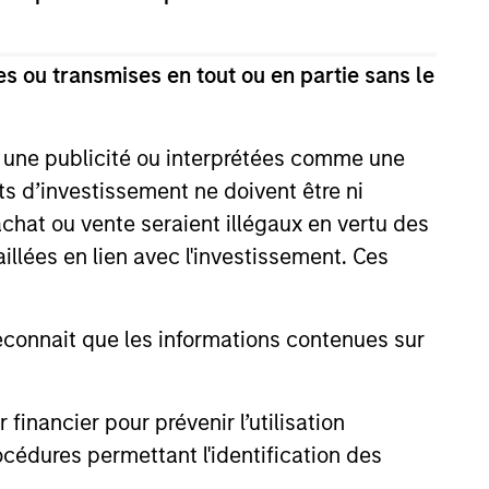
s ou transmises en tout ou en partie sans le
e une publicité ou interprétées comme une
its d’investissement ne doivent être ni
 achat ou vente seraient illégaux en vertu des
aillées en lien avec l'investissement. Ces
onnait que les informations contenues sur
nancier pour prévenir l’utilisation
 Through Labels’
n the Sustainable
cédures permettant l'identification des
rket: The Merits of a