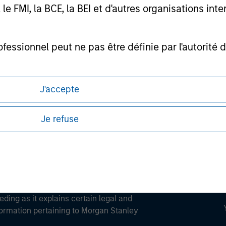
ortant information on the strategy, including additional risk co
FMI, la BCE, la BEI et d'autres organisations inter
ofessionnel peut ne pas être définie par l'autorité 
ley
ley Careers
J'accepte
Je refuse
eding as it explains certain legal and
nformation pertaining to Morgan Stanley