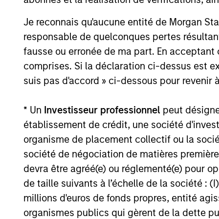
Le momentum du marché mondial des
obligations vertes est porté par un volume
Je reconnais qu'aucune entité de Morgan Sta
d’émissions élevé, une diversification
responsable de quelconques pertes résultant
croissante des émetteurs et des primes
fausse ou erronée de ma part. En acceptant
vertes modérées. Notre stratégie privilégie
des émetteurs qui produisent un impact
comprises. Si la déclaration ci-dessus est ex
environnemental positif tout en présentant
suis pas d'accord » ci-dessous pour revenir à
10-APR-2026
de solides perspectives financières.
Regardez cette vidéo pour en savoir plus.
* Un
Investisseur professionnel
peut désigner 
établissement de crédit, une société d'inves
organisme de placement collectif ou la socié
May not represent all Team Members.
société de négociation de matières premières
The information on this page is for informatio
devra être agréé(e) ou réglementé(e) pour op
offering of advisory services or an offer to sell 
de taille suivants à l’échelle de la société : (I
purchase or sale would be unlawful under the se
millions d'euros de fonds propres, entité ag
All investing involves risks, including a loss of 
organismes publics qui gèrent de la dette pub