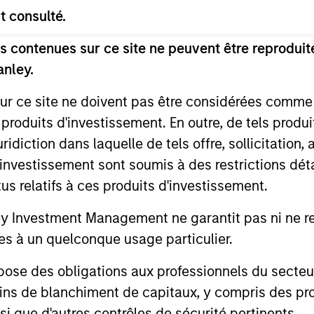
t consulté.
 contenues sur ce site ne peuvent être reproduite
anley.
sur ce site ne doivent pas être considérées comm
 produits d'investissement. En outre, de tels produ
diction dans laquelle de tels offre, sollicitation,
d’investissement sont soumis à des restrictions dét
tus relatifs à ces produits d'investissement.
Investment Management ne garantit pas ni ne rec
es à un quelconque usage particulier.
2025 FIXED INCOME ENGAGEMENT
ARTICLE
REPORT
 des obligations aux professionnels du secteur fi
Cutting
2025 Fixed Income
Noise i
ins de blanchiment de capitaux, y compris des pro
Engagement Report
Bond Ma
nsi que d'autres contrôles de sécurité pertinents.