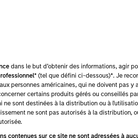
TEAM
Fixed Income Team
nce
dans le but d’obtenir des informations, agir p
ncome ESG Strategy & Research at MSIM and Calvert. In 
professionnel*
(tel que défini ci-dessous)
*
. Je rec
zation to ensure a consistent approach to development 
 aux personnes américaines, qui ne doivent pas y 
e is also the co-chair of the Morgan Stanley Investmen
concerner certains produits gérés ou conseillés p
as the Head of Fixed Income Credit Research, with respon
 ne sont destinées à la distribution ou à l'utilisat
orporate markets. He joined Morgan Stanley in 2009. He 
uj was a credit desk analyst for the firm's Fixed Income 
tissement ne sont pas autorisés à la distribution, o
 at Pequot Capital Management, Credit Suisse Asset Ma
utorisée.
engineering from the University of Michigan and an M.B.A
s contenues sur ce site ne sont adressées à aucun
l of Business. He holds the Chartered Financial Analyst