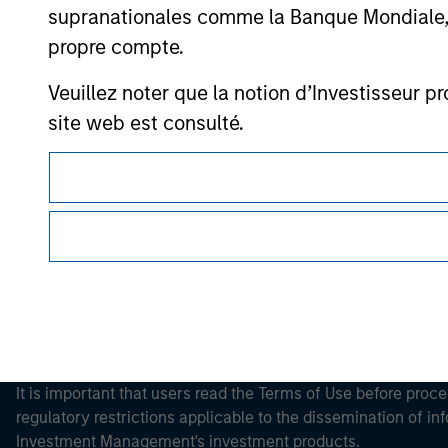
Please refer to the strategy detail page for imp
supranationales comme la Banque Mondiale, le 
propre compte.
Veuillez noter que la notion d’Investisseur pr
site web est consulté.
Morgan Stan
Morgan Stan
This is a Marketing Communication.
It is important that users read the Terms of Use before proce
regulatory restrictions applicable to the dissemination of i
Investment Management's investment products.