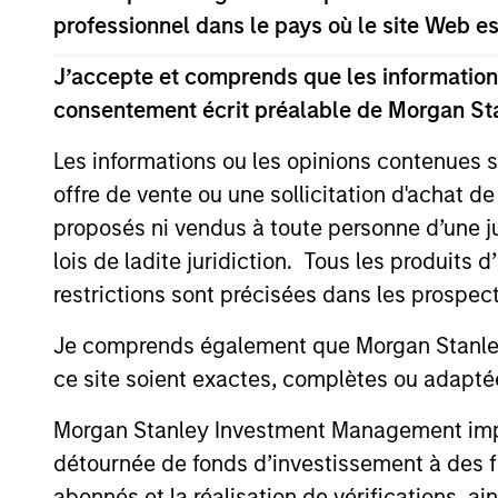
professionnel dans le pays où le site Web es
J’accepte et comprends que les informations
Team Insights
consentement écrit préalable de Morgan St
Les informations ou les opinions contenues 
offre de vente ou une sollicitation d'achat de
proposés ni vendus à toute personne d’une juri
lois de ladite juridiction. Tous les produits 
restrictions sont précisées dans les prospec
Je comprends également que Morgan Stanley 
ce site soient exactes, complètes ou adapté
VIDEO
Morgan Stanley Investment Management impose
Vidéo : Investir sur le marché
des obligations vertes
détournée de fonds d’investissement à des f
internationales
abonnés et la réalisation de vérifications, ai