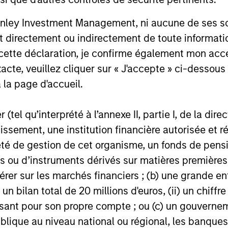
The Fixed 
Resear
In its annual Engagement Report, the Fixed
with Green 
nley Investment Management, ni aucune de ses soci
Income organisation provides details on
promote rob
 directement ou indirectement de toute informatio
how their investment teams are working
frameworks 
with bond issuers on Environmental,
 cette déclaration, je confirme également mon ac
capital tow
Social, and Governance (ESG) issues to
socially im
acte, veuillez cliquer sur « J'accepte » ci-dessous 
help generate better financial and
disclosures
 la page d'accueil.
sustainability outcomes.
12-OCT-2025
16-APR-20
(tel qu’interprété à l’annexe II, partie I, de la dire
tissement, une institution financière autorisée e
té de gestion de cet organisme, un fonds de pensi
 ou d’instruments dérivés sur matières premières o
nal purposes only. The information contained herein does not c
érer sur les marchés financiers ; (b) une grande e
or a solicitation of an offer to buy any securities in any jurisdi
) un bilan total de 20 millions d'euros, (ii) un chiffre
curities, insurance or other laws of such jurisdiction.
issant pour son propre compte ; ou (c) un gouvernem
principal.
lique au niveau national ou régional, les banques c