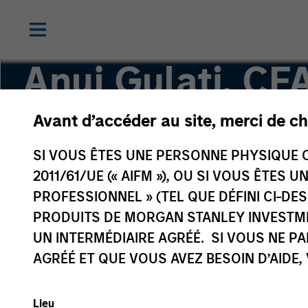
Anuj Gulati, CF
Avant d’accéder au site, merci de ch
Managing Director, Global Head of Fixed Inco
SI VOUS ÊTES UNE PERSONNE PHYSIQUE C
2011/61/UE (« AIFM »), OU SI VOUS ÊTES 
PROFESSIONNEL » (TEL QUE DÉFINI CI-DE
PRODUITS DE MORGAN STANLEY INVESTM
UN INTERMÉDIAIRE AGRÉÉ. SI VOUS NE P
AGRÉÉ ET QUE VOUS AVEZ BESOIN D’AIDE,
Lieu