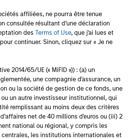
Income team actively engages
ch-Driven Framework
Bond market players to
étés affiliées, ne pourra être tenue
ust sustainable financing
n consultée résultant d’une déclaration
that help effectively catalyse
ceptation des
Terms of Use
, que j'ai lues et
ards environmentally and
pactful projects, transparent
pour continuer. Sinon, cliquez sur « Je ne
, and reporting.
25
ctive 2014/65/UE (« MiFID »)) : (a) un
t réglementée, une compagnie d'assurance, un
on ou la société de gestion de ce fonds, une
u un autre investisseur institutionnel, qui
onstitute and should not be construed as an
ntité remplissant au moins deux des critères
ction in which such offer or solicitation,
 d’affaires net de 40 millions d'euros ou (iii) 2
ent national ou régional, y compris les
entrales, les institutions internationales et