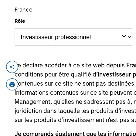
France
Rôle
YEARS OF INDUSTRY EXPERIENCE
25
Years
Je déclare accéder à ce site web depuis
Fra
Anuj Gulati is the Global Head of Fixed I
conditions pour être qualifié d’
Investisseur 
investors across the Fixed Income organi
contenues sur ce site ne sont pas destinées
Research into Fixed Income portfolios. H
informations contenues sur ce site peuvent 
Council. Prior to his current role, Anuj w
Management, qu’elles ne s'adressent pas à, ni
investment grade, high yield, and loan c
investment industry in 2001. Previously, An
juridiction dans laquelle les produits d’inves
firm, he was a corporate credit analyst
sur les produits d’investissement n'est pas a
received a B.S.E. in civil/environmental 
Je comprends également que les information
the University of Chicago Graduate Schoo