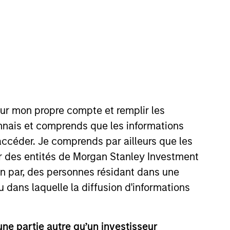
our mon propre compte et remplir les
his role, Anuj works with
onnais et comprends que les informations
and application of Calvert
accéder. Je comprends par ailleurs que les
t Management Diversity
ar des entités de Morgan Stanley Investment
sibilities spanning the
ion par, des personnes résidant dans une
began his career in the
Division. Prior to joining the
u dans laquelle la diffusion d'informations
nagement, and TIAA-CREF. Anuj
. in finance and accounting from
e partie autre qu’un investisseur
 designation.