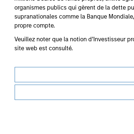
purchase or sale would be unlawful under the se
organismes publics qui gèrent de la dette pub
supranationales comme la Banque Mondiale, le 
All investing involves risks, including a loss of 
propre compte.
Please refer to the strategy detail page for imp
Veuillez noter que la notion d’Investisseur pr
site web est consulté.
Morgan Stan
Morgan Stan
This is a Marketing Communication.