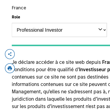
France
Role
YEARS OF INDUSTRY EXPERIENCE
26
Years
Angie Salam is the Head of Investment G
Je déclare accéder à ce site web depuis
Fra
She joined Morgan Stanley in 2019. She be
Angie worked as a credit analyst/trader a
conditions pour être qualifié d’
Investisseur 
desk analyst. Before that, she also worke
contenues sur ce site ne sont pas destinées
finance from American University in Wash
informations contenues sur ce site peuvent 
Management, qu’elles ne s'adressent pas à, ni
juridiction dans laquelle les produits d’inves
Broad Markets Fixed 
sur les produits d’investissement n'est pas a