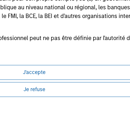
curities, insurance or other laws of such jurisdiction.
lique au niveau national ou régional, les banques c
FMI, la BCE, la BEI et d'autres organisations inter
principal.
ortant information on the strategy, including additional risk co
ofessionnel peut ne pas être définie par l'autorité 
ley
J'accepte
ley Careers
Je refuse