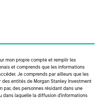
road Markets Fixed Income team.
our mon propre compte et remplir les
r to joining Morgan Stanley,
s at Deutsche Bank as a credit
onnais et comprends que les informations
nt. Angie earned a B.S.B.A. in
accéder. Je comprends par ailleurs que les
ar des entités de Morgan Stanley Investment
ion par, des personnes résidant dans une
u dans laquelle la diffusion d'informations
View Team