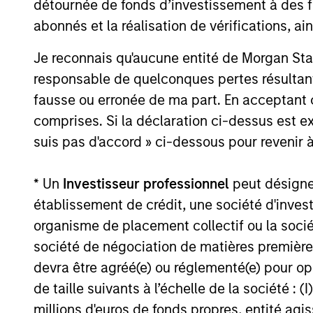
détournée de fonds d’investissement à des f
How do Automotive Tariffs
abonnés et la réalisation de vérifications, ai
Impact the Auto Corporate
Je reconnais qu'aucune entité de Morgan Sta
Sector? History in the
The Trump Administration has imposed a
responsable de quelconques pertes résultant
Making
25% additional tariff on automotive
fausse ou erronée de ma part. En acceptant
imports effective April 3, claiming it will
comprises. Si la déclaration ci-dessus est ex
fuel domestic manufacturing. But critics
fear it may put the brakes on automakers
suis pas d'accord » ci-dessous pour revenir à
that depend on global supply chains.
* Un
Investisseur professionnel
peut désigner 
31-MAR-2025
établissement de crédit, une société d'inves
organisme de placement collectif ou la socié
société de négociation de matières premières
devra être agréé(e) ou réglementé(e) pour op
May not represent all Team Members.
de taille suivants à l’échelle de la société : (I
The information on this page is for informatio
millions d'euros de fonds propres, entité ag
offering of advisory services or an offer to sell 