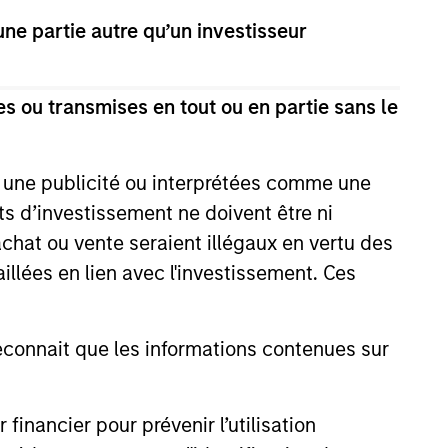
e partie autre qu’un investisseur
high-quality, investment-grade
s ou transmises en tout ou en partie sans le
e une publicité ou interprétées comme une
its d’investissement ne doivent être ni
 achat ou vente seraient illégaux en vertu des
aillées en lien avec l'investissement. Ces
onnait que les informations contenues sur
nancier pour prévenir l’utilisation