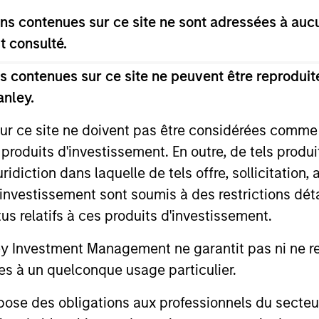
s contenues sur ce site ne sont adressées à aucun
Invests in a diversified portfolio of 
t consulté.
credit from U.S. issuers.
 contenues sur ce site ne peuvent être reproduite
anley.
sur ce site ne doivent pas être considérées comm
 produits d'investissement. En outre, de tels produ
diction dans laquelle de tels offre, sollicitation,
d’investissement sont soumis à des restrictions dét
tus relatifs à ces produits d'investissement.
Investment Management ne garantit pas ni ne rec
es à un quelconque usage particulier.
 des obligations aux professionnels du secteur fi
ARTICLE
ARTICLE