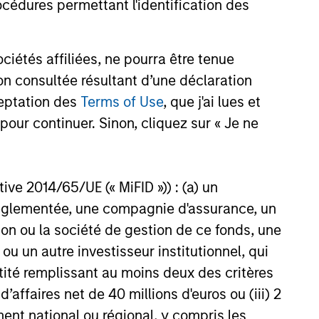
cédures permettant l'identification des
arkets Fixed Income
ector Playbook: A
étés affiliées, ne pourra être tenue
f Increasing
 fixed income investors be
n consultée résultant d’une déclaration
ion
r the rest of 2026? The Broad
ceptation des
Terms of Use
, que j'ai lues et
xed Income team explores the
pour continuer. Sinon, cliquez sur « Je ne
ctive 2014/65/UE (« MiFID »)) : (a) un
6
t réglementée, une compagnie d'assurance, un
on ou la société de gestion de ce fonds, une
u un autre investisseur institutionnel, qui
ntité remplissant au moins deux des critères
 d’affaires net de 40 millions d'euros ou (iii) 2
onstitute and should not be construed as an
ent national ou régional, y compris les
ction in which such offer or solicitation,