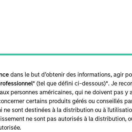
TEAM
Broad Markets Fixed
Income Team
rade Credit Research and a portfolio manager on the B
nce
dans le but d’obtenir des informations, agir p
gan her career in the investment industry in 2000. Prio
t Weiss Multi-Strategy. Prior to that, she spent 15 year
professionnel*
(tel que défini ci-dessous)
*
. Je rec
d at The Vanguard Group in their Fixed Income departme
 aux personnes américaines, qui ne doivent pas y 
ington, D.C.
concerner certains produits gérés ou conseillés p
 ne sont destinées à la distribution ou à l'utilisat
tissement ne sont pas autorisés à la distribution, o
Income Team
utorisée.