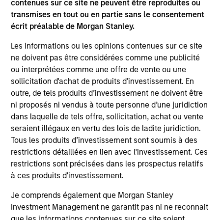
contenues sur ce site ne peuvent être reproduites ou
transmises en tout ou en partie sans le consentement
écrit préalable de Morgan Stanley.
ARTICLE
AR
Les informations ou les opinions contenues sur ce site
2026 Russell Reconstitution: A New
Eq
ne doivent pas être considérées comme une publicité
Lens on Growth, Value and Active
ou interprétées comme une offre de vente ou une
Ov
Management
sollicitation d'achat de produits d'investissement. En
The 2026 Russell Reconstitution highlights a
eq
outre, de tels produits d’investissement ne doivent être
broader shift in today’s market: the traditional
ni proposés ni vendus à toute personne d’une juridiction
lines between Growth and Value are becoming
dans laquelle de tels offre, sollicitation, achat ou vente
less distinct. Learn what Eaton Vance
seraient illégaux en vertu des lois de ladite juridiction.
investment teams think that means for
Tous les produits d’investissement sont soumis à des
portfolio construction, diversification and
restrictions détaillées en lien avec l'investissement. Ces
where they see opportunities for active
restrictions sont précisées dans les prospectus relatifs
investors.
03-AUG-2026
14-
à ces produits d'investissement.
Je comprends également que Morgan Stanley
Investment Management ne garantit pas ni ne reconnait
que les informations contenues sur ce site soient