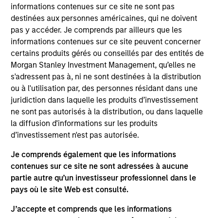
research analyst on the Eaton Vance Core/Growth
informations contenues sur ce site ne sont pas
team. He is responsible for coverage of fintech,
destinées aux personnes américaines, qui ne doivent
financials and real estate. He joined Eaton Vance in
pas y accéder. Je comprends par ailleurs que les
2017. Morgan Stanley acquired Eaton Vance in
informations contenues sur ce site peuvent concerner
March 2021. Andrew earned a B.A. in physics and
certains produits gérés ou conseillés par des entités de
economics from Connecticut College. He is a CFA
Morgan Stanley Investment Management, qu’elles ne
charterholder and member of CFA Society Boston.
s'adressent pas à, ni ne sont destinées à la distribution
ou à l'utilisation par, des personnes résidant dans une
juridiction dans laquelle les produits d’investissement
ne sont pas autorisés à la distribution, ou dans laquelle
Team Insights
la diffusion d'informations sur les produits
d’investissement n'est pas autorisée.
Je comprends également que les informations
contenues sur ce site ne sont adressées à aucune
partie autre qu’un investisseur professionnel dans le
pays où le site Web est consulté.
J’accepte et comprends que les informations