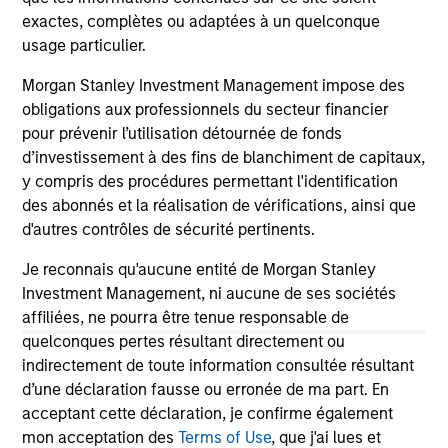
exactes, complètes ou adaptées à un quelconque
usage particulier.
May not represent all Team Members.
Morgan Stanley Investment Management impose des
The information on this page is for informational
obligations aux professionnels du secteur financier
purposes only. The information contained herein does
pour prévenir l’utilisation détournée de fonds
not constitute and should not be construed as an
d’investissement à des fins de blanchiment de capitaux,
offering of advisory services or an offer to sell or a
solicitation of an offer to buy any securities in any
y compris des procédures permettant l'identification
jurisdiction in which such offer or solicitation,
des abonnés et la réalisation de vérifications, ainsi que
purchase or sale would be unlawful under the
d'autres contrôles de sécurité pertinents.
securities, insurance or other laws of such jurisdiction.
Je reconnais qu'aucune entité de Morgan Stanley
All investing involves risks, including a loss of principal.
Investment Management, ni aucune de ses sociétés
Please refer to the strategy detail page for important
affiliées, ne pourra être tenue responsable de
information on the strategy, including additional risk
quelconques pertes résultant directement ou
considerations.
indirectement de toute information consultée résultant
d’une déclaration fausse ou erronée de ma part. En
acceptant cette déclaration, je confirme également
mon acceptation des
Terms of Use
, que j'ai lues et