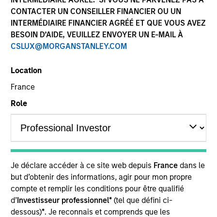
CONTACTER UN CONSEILLER FINANCIER OU UN
INTERMÉDIAIRE FINANCIER AGRÉÉ ET QUE VOUS AVEZ
BESOIN D’AIDE, VEUILLEZ ENVOYER UN E-MAIL À
CSLUX@MORGANSTANLEY.COM
Location
France
Role
YEARS OF INDUSTRY EXPERIENCE
9
Years
TEAM
Je déclare accéder à ce site web depuis
France
dans le
Eaton Vance Equity Team
but d’obtenir des informations, agir pour mon propre
compte et remplir les conditions pour être qualifié
d’
Investisseur professionnel*
(tel que défini ci-
Andrew is a vice president of Morgan Stanley and a
dessous)
*
. Je reconnais et comprends que les