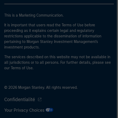
40 millions d'euros ou (iii) 2 millions d'euros de fonds
propres, entité agissant pour son propre compte ; ou (c)
This is a Marketing Communication.
un gouvernement national ou régional, y compris les
organismes publics qui gèrent de la dette publique au
It is important that users read the Terms of Use before
proceeding as it explains certain legal and regulatory
niveau national ou régional, les banques centrales, les
restrictions applicable to the dissemination of information
institutions internationales et supranationales comme
pertaining to Morgan Stanley Investment Management's
la Banque Mondiale, le FMI, la BCE, la BEI et d'autres
investment products.
organisations internationales similaires agissant pour
leur propre compte.
The services described on this website may not be available in
all jurisdictions or to all persons. For further details, please see
Veuillez noter que la notion d’Investisseur professionnel
our Terms of Use.
peut ne pas être définie par l'autorité de réglementation
de l'État depuis lequel le site web est consulté.
© 2026 Morgan Stanley. All rights reserved.
Confidentialité
Your Privacy Choices