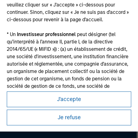
Please refer to the strategy detail page for important
veuillez cliquer sur « J'accepte » ci-dessous pour
information on the strategy, including additional risk
continuer. Sinon, cliquez sur « Je ne suis pas d'accord »
considerations.
ci-dessous pour revenir à la page d'accueil.
* Un
Investisseur professionnel
peut désigner (tel
qu’interprété à l’annexe II, partie I, de la directive
2014/65/UE (« MiFID »)) : (a) un établissement de crédit,
une société d'investissement, une institution financière
autorisée et réglementée, une compagnie d'assurance,
un organisme de placement collectif ou la société de
gestion de cet organisme, un fonds de pension ou la
société de gestion de ce fonds, une société de
négociation de matières premières ou d’instruments
J'accepte
dérivés sur matières premières ou un autre investisseur
Morgan Stanley
institutionnel, qui devra être agréé(e) ou réglementé(e)
pour opérer sur les marchés financiers ; (b) une grande
Morgan Stanley Careers
Je refuse
entité remplissant au moins deux des critères de taille
suivants à l’échelle de la société : (I) un bilan total de
20 millions d'euros, (ii) un chiffre d’affaires net de