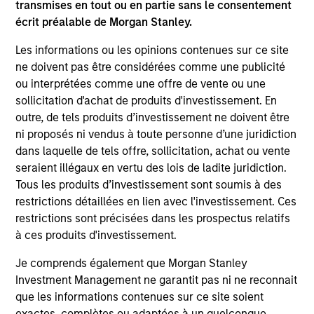
transmises en tout ou en partie sans le consentement
écrit préalable de Morgan Stanley.
Les informations ou les opinions contenues sur ce site
ne doivent pas être considérées comme une publicité
ou interprétées comme une offre de vente ou une
sollicitation d'achat de produits d'investissement. En
outre, de tels produits d’investissement ne doivent être
ni proposés ni vendus à toute personne d’une juridiction
ARTICLE
AR
dans laquelle de tels offre, sollicitation, achat ou vente
seraient illégaux en vertu des lois de ladite juridiction.
The MSIM Quantitative Duration
Br
Tous les produits d’investissement sont soumis à des
Strategy Model: A Factor-Based
Se
restrictions détaillées en lien avec l'investissement. Ces
Approach to Managing Interest Rates
In
restrictions sont précisées dans les prospectus relatifs
Anton Heese and Matas Vala explore the
Wh
à ces produits d'investissement.
Quantitative Duration Strategy Model, one of
wa
the proprietary tools the team uses to enhance
Ma
Je comprends également que Morgan Stanley
their investment process, as it helps provide
iss
Investment Management ne garantit pas ni ne reconnait
structure and rigour with identifying and
que les informations contenues sur ce site soient
processing relevant and important data.
exactes, complètes ou adaptées à un quelconque