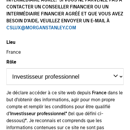
CONTACTER UN CONSEILLER FINANCIER OU UN
INTERMÉDIAIRE FINANCIER AGRÉÉ ET QUE VOUS AVEZ
BESOIN D’AIDE, VEUILLEZ ENVOYER UN E-MAIL À
CSLUX@MORGANSTANLEY.COM
Lieu
France
Rôle
YEARS OF INDUSTRY EXPERIENCE
9
Years
TEAM
Je déclare accéder à ce site web depuis
France
dans le
Broad Markets Fixed Income Team
but d’obtenir des informations, agir pour mon propre
compte et remplir les conditions pour être qualifié
d’
Investisseur professionnel*
(tel que défini ci-
dessous)
*
. Je reconnais et comprends que les
Alec is an Executive Director of Morgan Stanley
informations contenues sur ce site ne sont pas