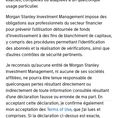
usage particulier.
05-AUG-2026
30-
Morgan Stanley Investment Management impose des
obligations aux professionnels du secteur financier
pour prévenir l’utilisation détournée de fonds
d’investissement à des fins de blanchiment de capitaux,
y compris des procédures permettant l'identification
des abonnés et la réalisation de vérifications, ainsi que
d'autres contrôles de sécurité pertinents.
May not represent all Team Members.
The information on this page is for informational
Je reconnais qu'aucune entité de Morgan Stanley
purposes only. The information contained herein does
Investment Management, ni aucune de ses sociétés
not constitute and should not be construed as an
affiliées, ne pourra être tenue responsable de
offering of advisory services or an offer to sell or a
quelconques pertes résultant directement ou
solicitation of an offer to buy any securities in any
jurisdiction in which such offer or solicitation,
indirectement de toute information consultée résultant
purchase or sale would be unlawful under the
d’une déclaration fausse ou erronée de ma part. En
securities, insurance or other laws of such jurisdiction.
acceptant cette déclaration, je confirme également
mon acceptation des
Terms of Use
, que j'ai lues et
All investing involves risks, including a loss of principal.
comprises. Si la déclaration ci-dessus est exacte,