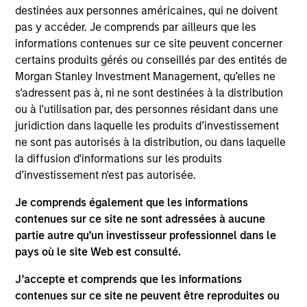
Investment Management and a portfolio analyst on
destinées aux personnes américaines, qui ne doivent
the Broad Markets Fixed Income team. He is
pas y accéder. Je comprends par ailleurs que les
responsible for portfolio analysis, construction, and
informations contenues sur ce site peuvent concerner
implementation for the firm’s Broad Markets
certains produits gérés ou conseillés par des entités de
strategies, including Calvert Research and
Morgan Stanley Investment Management, qu’elles ne
Management Multi-Sector strategies. He joined
s'adressent pas à, ni ne sont destinées à la distribution
Eaton Vance in 2017. Morgan Stanley acquired Eaton
ou à l'utilisation par, des personnes résidant dans une
Vance in March 2021. Alec began his career in the
juridiction dans laquelle les produits d’investissement
investment management industry in 2017. Before
ne sont pas autorisés à la distribution, ou dans laquelle
joining the Broad Markets Fixed Income team, he
la diffusion d'informations sur les produits
worked as an analyst focused on investment
d’investissement n'est pas autorisée.
technology. He is a member of the CFA Institute and
CFA Society Boston. He is a CFA charterholder.
Je comprends également que les informations
contenues sur ce site ne sont adressées à aucune
partie autre qu’un investisseur professionnel dans le
pays où le site Web est consulté.
Team Insights
J’accepte et comprends que les informations
contenues sur ce site ne peuvent être reproduites ou