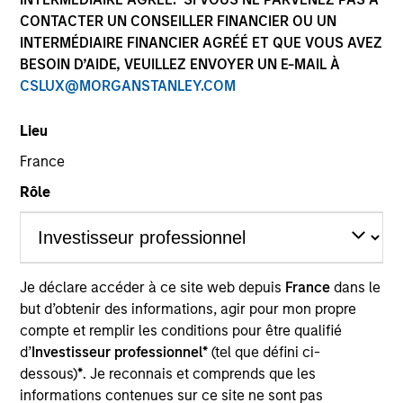
CONTACTER UN CONSEILLER FINANCIER OU UN
INTERMÉDIAIRE FINANCIER AGRÉÉ ET QUE VOUS AVEZ
BESOIN D’AIDE, VEUILLEZ ENVOYER UN E-MAIL À
CSLUX@MORGANSTANLEY.COM
Lieu
France
Rôle
YEARS OF INDUSTRY EXPERIENCE
7
Years
TEAM
Je déclare accéder à ce site web depuis
France
dans le
Morgan Stanley Expansion Capital
but d’obtenir des informations, agir pour mon propre
compte et remplir les conditions pour être qualifié
d’
Investisseur professionnel*
(tel que défini ci-
dessous)
*
. Je reconnais et comprends que les
Akhil Madan is an Investment Professional with
informations contenues sur ce site ne sont pas