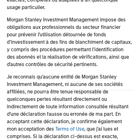
usage particulier.
May not represent all Team Members.
The information on this page is for informational
Morgan Stanley Investment Management impose des
purposes only. The information contained herein does
obligations aux professionnels du secteur financier
not constitute and should not be construed as an
pour prévenir l’utilisation détournée de fonds
offering of advisory services or an offer to sell or a
d’investissement à des fins de blanchiment de capitaux,
solicitation of an offer to buy any securities in any
jurisdiction in which such offer or solicitation,
y compris des procédures permettant l'identification
purchase or sale would be unlawful under the
des abonnés et la réalisation de vérifications, ainsi que
securities, insurance or other laws of such jurisdiction.
d'autres contrôles de sécurité pertinents.
All investing involves risks, including a loss of principal.
Je reconnais qu'aucune entité de Morgan Stanley
Investment Management, ni aucune de ses sociétés
Please refer to the strategy detail page for important
information on the strategy, including additional risk
affiliées, ne pourra être tenue responsable de
considerations.
quelconques pertes résultant directement ou
indirectement de toute information consultée résultant
d’une déclaration fausse ou erronée de ma part. En
acceptant cette déclaration, je confirme également
mon acceptation des
Terms of Use
, que j'ai lues et
comprises. Si la déclaration ci-dessus est exacte,