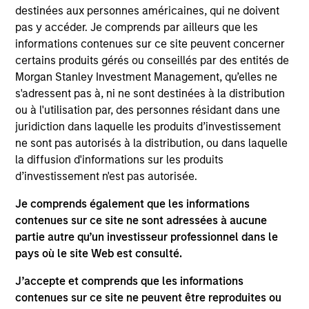
Morgan Stanley Expansion Capital. Prior to joining
destinées aux personnes américaines, qui ne doivent
Morgan Stanley, Akhil worked at BofA Securities
pas y accéder. Je comprends par ailleurs que les
where he was an Investment Banking Analyst in
informations contenues sur ce site peuvent concerner
their Technology, Media, & Telecom group. He
certains produits gérés ou conseillés par des entités de
received his BA in Economics from Northwestern
Morgan Stanley Investment Management, qu’elles ne
University.
s'adressent pas à, ni ne sont destinées à la distribution
ou à l'utilisation par, des personnes résidant dans une
juridiction dans laquelle les produits d’investissement
ne sont pas autorisés à la distribution, ou dans laquelle
Team Insights
la diffusion d'informations sur les produits
d’investissement n'est pas autorisée.
Je comprends également que les informations
contenues sur ce site ne sont adressées à aucune
partie autre qu’un investisseur professionnel dans le
pays où le site Web est consulté.
J’accepte et comprends que les informations
contenues sur ce site ne peuvent être reproduites ou