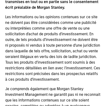
transmises en tout ou en partie sans le consentement
ALTS IN FOCUS
AL
écrit préalable de Morgan Stanley.
Private Credit 2026 Midyear Outlook
Pr
Les informations ou les opinions contenues sur ce site
ne doivent pas être considérées comme une publicité
We believe the current market environment is
The
ou interprétées comme une offre de vente ou une
becoming more favorable for scaled private
no
sollicitation d'achat de produits d'investissement. En
credit lenders as pricing power improves and
dir
outre, de tels produits d’investissement ne doivent être
financing demand accelerates, driven by
ni proposés ni vendus à toute personne d’une juridiction
cyclical and secular forces.
dans laquelle de tels offre, sollicitation, achat ou vente
seraient illégaux en vertu des lois de ladite juridiction.
Tous les produits d’investissement sont soumis à des
restrictions détaillées en lien avec l'investissement. Ces
16-JUL-2026
16-
restrictions sont précisées dans les prospectus relatifs
à ces produits d'investissement.
Je comprends également que Morgan Stanley
Investment Management ne garantit pas ni ne reconnait
que les informations contenues sur ce site soient
exactes, complètes ou adaptées à un quelconque