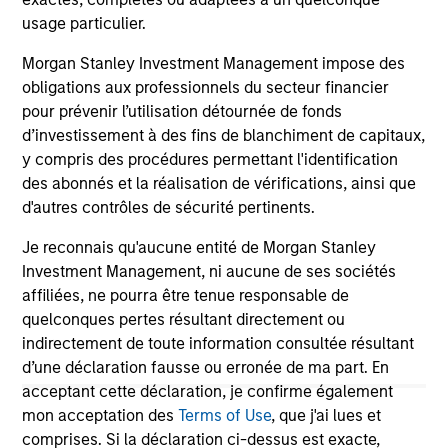
services.
usage particulier.
24-FEB-2026
06
Morgan Stanley Investment Management impose des
obligations aux professionnels du secteur financier
pour prévenir l’utilisation détournée de fonds
d’investissement à des fins de blanchiment de capitaux,
y compris des procédures permettant l'identification
des abonnés et la réalisation de vérifications, ainsi que
d'autres contrôles de sécurité pertinents.
May not represent all Team Members.
Je reconnais qu'aucune entité de Morgan Stanley
The information on this page is for informational
Investment Management, ni aucune de ses sociétés
purposes only. The information contained herein does
not constitute and should not be construed as an
affiliées, ne pourra être tenue responsable de
offering of advisory services or an offer to sell or a
quelconques pertes résultant directement ou
solicitation of an offer to buy any securities in any
indirectement de toute information consultée résultant
jurisdiction in which such offer or solicitation,
d’une déclaration fausse ou erronée de ma part. En
purchase or sale would be unlawful under the
securities, insurance or other laws of such jurisdiction.
acceptant cette déclaration, je confirme également
mon acceptation des
Terms of Use
, que j'ai lues et
All investing involves risks, including a loss of principal.
comprises. Si la déclaration ci-dessus est exacte,