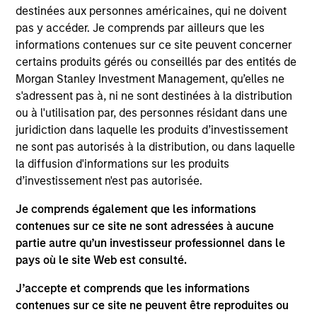
Stanley and is based in New York. Mr. Shaw joined
destinées aux personnes américaines, qui ne doivent
MSCP in 2009 after completing graduate school.
pas y accéder. Je comprends par ailleurs que les
From 2004 to 2007, Mr. Shaw was an Associate at
informations contenues sur ce site peuvent concerner
Thayer Capital Partners and from 2001 to 2004 he
certains produits gérés ou conseillés par des entités de
was an Analyst at JPMorgan’s Diversified Industrials
Morgan Stanley Investment Management, qu’elles ne
group. He serves on the Board of 24 Seven Inc.,
s'adressent pas à, ni ne sont destinées à la distribution
Educate 360, World 50, Sila Heating & Air
ou à l'utilisation par, des personnes résidant dans une
Conditioning, Fairway Lawns and Allstar Holdings
juridiction dans laquelle les produits d’investissement
and previously served on the board of directors of
ne sont pas autorisés à la distribution, ou dans laquelle
Creative Circle, EmployBridge, Hojeij Branded Foods
la diffusion d'informations sur les produits
and CoAdvantage Inc . Mr. Shaw graduated, cum
d’investissement n'est pas autorisée.
laude, from Harvard College and received an M.B.A.
from The Wharton School of the University of
Je comprends également que les informations
Pennsylvania.
contenues sur ce site ne sont adressées à aucune
partie autre qu’un investisseur professionnel dans le
pays où le site Web est consulté.
Team Insights
J’accepte et comprends que les informations
contenues sur ce site ne peuvent être reproduites ou