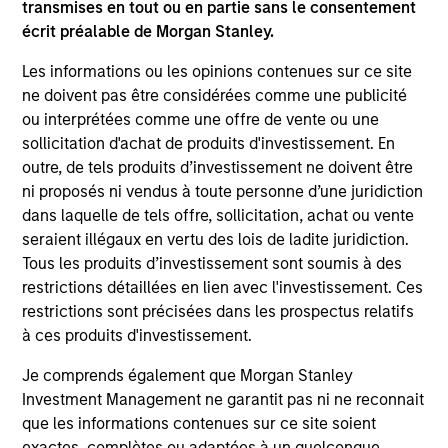
transmises en tout ou en partie sans le consentement
écrit préalable de Morgan Stanley.
Les informations ou les opinions contenues sur ce site
ne doivent pas être considérées comme une publicité
ou interprétées comme une offre de vente ou une
sollicitation d'achat de produits d'investissement. En
outre, de tels produits d’investissement ne doivent être
ni proposés ni vendus à toute personne d’une juridiction
dans laquelle de tels offre, sollicitation, achat ou vente
PRESS RELEASE
PR
seraient illégaux en vertu des lois de ladite juridiction.
Morgan Stanley Capital Partners
Th
Tous les produits d’investissement sont soumis à des
Acquires Security 101
Ve
restrictions détaillées en lien avec l'investissement. Ces
Ex
restrictions sont précisées dans les prospectus relatifs
Investment funds managed by Morgan Stanley
Th
à ces produits d'investissement.
Capital Partners (MSCP), the middle market
pro
private equity buyout team within Morgan
mis
Je comprends également que Morgan Stanley
Stanley Investment Management, announced
co
Investment Management ne garantit pas ni ne reconnait
today the acquisition of Security 101, a leading
an
que les informations contenues sur ce site soient
provider of commercial security integration
Qur
exactes, complètes ou adaptées à un quelconque