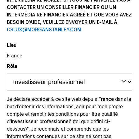
CONTACTER UN CONSEILLER FINANCIER OU UN
INTERMÉDIAIRE FINANCIER AGRÉÉ ET QUE VOUS AVEZ
BESOIN D’AIDE, VEUILLEZ ENVOYER UN E-MAIL À
CSLUX@MORGANSTANLEY.COM
Lieu
France
Rôle
YEARS OF INDUSTRY EXPERIENCE
23
Years
TEAM
Je déclare accéder à ce site web depuis
France
dans le
Morgan Stanley Capital Partners
but d’obtenir des informations, agir pour mon propre
compte et remplir les conditions pour être qualifié
d’
Investisseur professionnel*
(tel que défini ci-
dessous)
*
. Je reconnais et comprends que les
Adam Shaw is a Managing Director of Morgan
informations contenues sur ce site ne sont pas