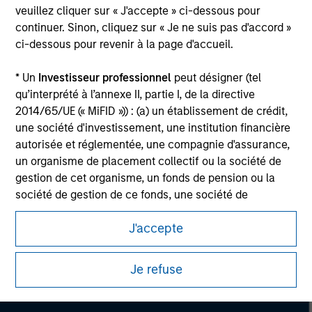
veuillez cliquer sur « J'accepte » ci-dessous pour
Please refer to the strategy detail page for important
information on the strategy, including additional risk
continuer. Sinon, cliquez sur « Je ne suis pas d'accord »
considerations.
ci-dessous pour revenir à la page d'accueil.
* Un
Investisseur professionnel
peut désigner (tel
qu’interprété à l’annexe II, partie I, de la directive
2014/65/UE (« MiFID »)) : (a) un établissement de crédit,
une société d'investissement, une institution financière
autorisée et réglementée, une compagnie d'assurance,
un organisme de placement collectif ou la société de
gestion de cet organisme, un fonds de pension ou la
société de gestion de ce fonds, une société de
négociation de matières premières ou d’instruments
J'accepte
dérivés sur matières premières ou un autre investisseur
Morgan Stanley
institutionnel, qui devra être agréé(e) ou réglementé(e)
pour opérer sur les marchés financiers ; (b) une grande
Morgan Stanley Careers
Je refuse
entité remplissant au moins deux des critères de taille
suivants à l’échelle de la société : (I) un bilan total de
20 millions d'euros, (ii) un chiffre d’affaires net de