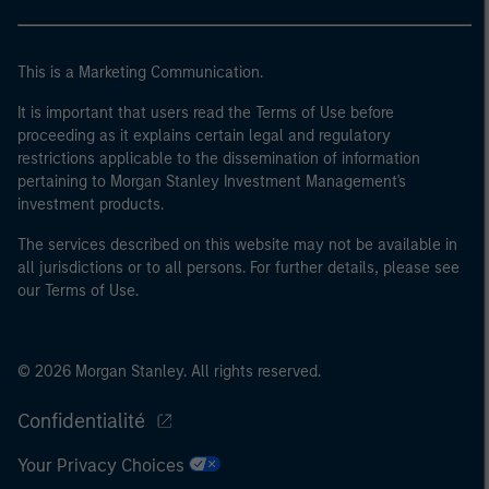
40 millions d'euros ou (iii) 2 millions d'euros de fonds
propres, entité agissant pour son propre compte ; ou (c)
This is a Marketing Communication.
un gouvernement national ou régional, y compris les
organismes publics qui gèrent de la dette publique au
It is important that users read the Terms of Use before
niveau national ou régional, les banques centrales, les
proceeding as it explains certain legal and regulatory
institutions internationales et supranationales comme
restrictions applicable to the dissemination of information
la Banque Mondiale, le FMI, la BCE, la BEI et d'autres
pertaining to Morgan Stanley Investment Management's
investment products.
organisations internationales similaires agissant pour
leur propre compte.
The services described on this website may not be available in
all jurisdictions or to all persons. For further details, please see
Veuillez noter que la notion d’Investisseur professionnel
our Terms of Use.
peut ne pas être définie par l'autorité de réglementation
de l'État depuis lequel le site web est consulté.
© 2026 Morgan Stanley. All rights reserved.
Confidentialité
Your Privacy Choices